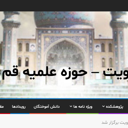
ت – حوزه علمیه قم
پژوهشکده
ویژه نامه ها
دانش آموختگان
رویدادها
مق
یت برگزار شد