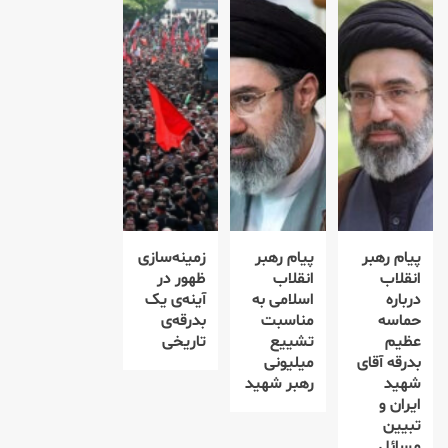
پیام رهبر
پیام رهبر
زمینه‌سازی
انقلاب
انقلاب
ظهور در
درباره
اسلامی به
آینه‌ی یک
حماسه
مناسبت
بدرقه‌ی
عظیم
تشییع
تاریخی
بدرقه آقای
میلیونی
شهید
رهبر شهید
ایران و
تبیین
مسائل