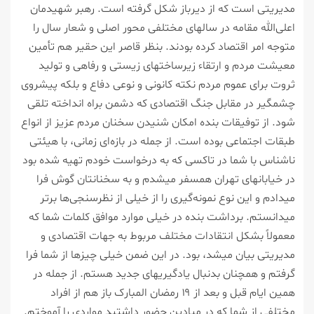
مدیریتی است که از دیرباز شکل گرفته است. رهبر شهیدمان
اعلی‌الله مقامه در سالهای مختلفی محور اصلی و شعار سال را
متوجه امر اقتصاد کرده بودند. بنظر قاصر این حقیر هم تأمین
معیشت مردم و ارتقاء زیرساختهای زیستی و رفاهی و تولید
ثروت برای عموم مردم نکته کانونی و نوعی دفاع و بلکه پیشروی
چشمگیر در مقابل جنگ اقتصادی که دشمن براه انداخته تلقی
شود. از توفیقات بنده امکان شنیدن سخنان مردم عزیز از انواع
طبقات اجتماعی بوده است. از جمله در بازه‌ای زمانی، با هیئتی
ناشناس با شما در تاکسی که به درخواست خودم تهیه شده بود
در خیابانهای تهران همسفر میشدم و به سخنانتان گوش فرا
میدادم و این نوع نمونه‌گیری را از خیلی از نظرسنجی‌ها برتر
میدانستم. برداشت بنده در خیلی موارد موافق کلمات شما که
معمولاً بشکل انتقادات مختلف مربوط به جهات اقتصادی و
مدیریتی بیان میشد، بود. در این ضمن خیلی چیزها از شما فرا
گرفتم و همچنان بدنبال یادگیریهای جدید هستم. از جمله در
همین ایام قبل و بعد از ۱۹ رمضان المبارک باز هم از افراد
مختلفی از شما که در میادین حضور داشتید مواردی را آموختم.