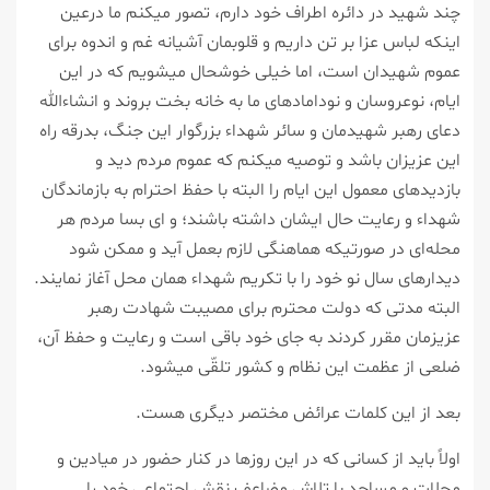
چند شهید در دائره‌ اطراف خود دارم، تصور میکنم ما درعین
اینکه لباس عزا بر تن داریم و قلوبمان آشیانه غم و اندوه برای
عموم شهیدان است، اما خیلی خوشحال میشویم که در این
ایام، نوعروسان و نودامادهای ما به خانه بخت بروند و انشاءالله
دعای رهبر شهیدمان و سائر شهداء بزرگوار این جنگ، بدرقه راه
این عزیزان باشد و توصیه میکنم که عموم مردم دید و
بازدیدهای معمول این ایام را البته با حفظ احترام به بازماندگان
شهداء و رعایت حال ایشان داشته باشند؛ و ای بسا مردم هر
محله‌ای در صورتیکه هماهنگی لازم بعمل آید و ممکن شود
دیدارهای سال نو خود را با تکریم شهداء همان محل آغاز نمایند.
البته مدتی که دولت محترم برای مصیبت شهادت رهبر
عزیزمان مقرر کردند به جای خود باقی است و رعایت و حفظ آن،
ضلعی از عظمت این نظام و کشور تلقّی میشود.
بعد از این کلمات عرائض مختصر دیگری هست.
اولاً باید از کسانی که در این روزها در کنار حضور در میادین و
محلات و مساجد با تلاش مضاعف نقش اجتماعی خود را