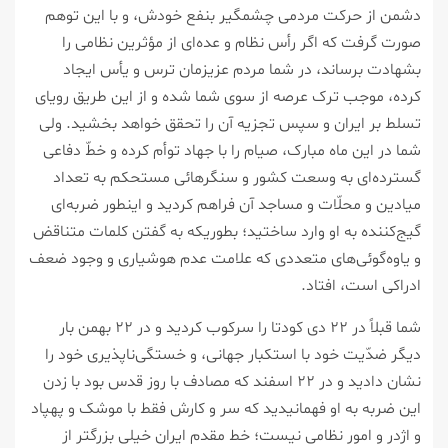
دشمن از حرکت مردمی چشمگیر بنفع خودش، و با این توهم
صورت گرفت که اگر رأس نظام و عده‌ای از مؤثرین نظامی را
بشهادت برساند، در شما مردم عزیزمان ترس و یأس ایجاد
کرده، موجب ترک عرصه از سوی شما شده و از این طریق رویای
تسلط بر ایران و سپس تجزیه آن را تحقق خواهد بخشید. ولی
شما در این ماه مبارک، صیام را با جهاد توأم کرده و خطّ دفاعی
گسترده‌ای به وسعت کشور و سنگرهائی مستحکم به تعداد
میادین و محلّات و مساجد آن فراهم کردید و اینطور ضربه‌ای
گیج‌کننده به او وارد ساختید؛ بطوریکه به گفتن کلمات متناقض
و یاوه‌گوئی‌های متعددی که علامت عدم هوشیاری و وجود ضعف
ادراکی است، افتاد.
شما قبلاً در ۲۲ دی کودتا را سرکوب کردید و در ۲۲ بهمن بار
دیگر ضدّیت خود با استکبار جهانی، و خستگی‌ناپذیری خود را
نشان دادید و در ۲۲ اسفند که مصادف با روز قدس بود با زدن
این ضربه به او فهمانیدید که سر و کارش فقط با موشک و پهپاد
و اژدر و امور نظامی نیست؛ خط مقدم ایران خیلی بزرگتر از