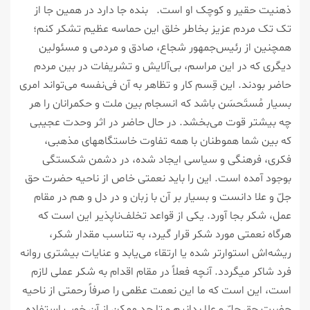
ذهنیت حقیر و کوچک او است. بنده جا دارد در همین جا از
تک تک مردم عزیز بخاطر خلق این حماسه عظیم تشکر کنم؛
همچنین از رئیس‌جمهور شجاع، صادق و مردمی و مسئولین
دیگری که در این مراسم، بی‌آلایش و تشریفات در بین مردم
حاضر بودند. این قِسم کار و تظاهر به آن فی‌نفسه می‌تواند امری
بسیار مُستَحسَن باشد که انسجام بین ملت و حکمرانان را هر
چه بیشتر قوت می‌بخشد. در حال حاضر در اثر وحدت عجیبی
که بین شما هموطنان با همه تفاوت خاستگاههای مذهبی،
فکری، فرهنگی و سیاسی ایجاد شده، در دشمن شکستگی
بوجود آمده است. این را باید نعمتی خاص از ناحیه حضرت حق
جلّ‌ و علا دانست و بسیار بر آن با زبان و در دل و هم در مقام
عمل، شکر بجا آورد. یکی از قواعد تخلف‌ناپذیر این است که
هرگاه نعمتی مورد شکر قرار گیرد، به تناسب مقدار شکر،
ریشه‌اش استوارتر شده یا ارتقاء می‌یابد و عنایات بیشتری روانه
فرد شاکر میگردد. آنچه فعلاً در مقام اقدام به شکر عملی لازم
است، این است که ما این نعمت عظمی را صرفاً رحمتی از ناحیه
حضرت حق جلّ و علا بدانیم و تا حد ممکن از آن خوب استفاده