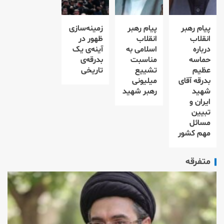
پیام رهبر
پیام رهبر
زمینه‌سازی
انقلاب
انقلاب
ظهور در
درباره
اسلامی به
آینه‌ی یک
حماسه
مناسبت
بدرقه‌ی
عظیم
تشییع
تاریخی
بدرقه آقای
میلیونی
شهید
رهبر شهید
ایران و
تبیین
مسائل
مهم کشور
متفرقه