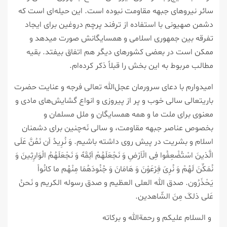
سائر نیروهای جبهه مقاومت نبوده است. این حیله‌ای است که
دشمن صهیونی با استفاده از ترفند پرچم دروغین برای ایجاد
تفرقه بین جمهوری اسلامی و همسایگانش صورت میدهد و
ممکن است در بعضی کشورهای دیگر هم اتفاق بیفتد. بقیه
مطالب مربوط به این بخش را قبلاً ذکر کرده‌ام.
امیدوارم با دعای سرورمان عجل‌الله تعالی فرجه و عنایت حضرت
باریتعالی سالی خوب و پر از پیروزی و انواع گشایش‌های مادی و
معنوی برای ملت ما و همه همسایگان و ملل مسلمان و
بخصوص عناصر جبهه مقاومت، و سالی نَه‌چنین برای دشمنان
اسلام و بشریت در پیش روی داشته باشیم. وَ نُرِیدُ اَن نَمُنَّ عَلَی
الَّذینَ اسْتُضْعِفُوا فِی الْاَرْضِ وَ نَجْعَلَهُمْ اَئِمَّهً وَ نَجْعَلَهُمُ الْوَارِثِینَ وَ
نُمَکِّنَ لَهُمْ وَ نُرِیَ فِرْعَوْنَ وَ هَامَانَ وَ جُنُودَهُمَا مِنْهُم ما کانُواْ
یَحْذَرُون. صدق‌ الله العلی العظیم و صدق رسوله الکریم و نَحنُ
عَلی ذلکَ مِنَ الشّاهدین.
و السلام علیکم و رحمةالله و برکاته