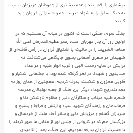
بیشماری را رقم زدند و عده بیشتری از هموطنان عزیزمان نسبت
به جنگ سابق را به شهادت رسانیده و خساراتی فراوان وارد
کردند.
جنگ سوم، جنگی است که اکنون در میانه آن هستیم که در
اولین روز آن پدر مهربان امت، رهبر عظیم‌القدرمان اعلی الله
مقامه ‌الشریف را در حالیکه با اشتیاق فراوان در رأس قافله‌ای از
شهیدان در سفری آسمانی بسوی جایگاهی می‌شتافت که
برایش در سایه رحمت الهی و قرب انوار طیّبه و در عِداد
صدیقین و شهداء در نظر گرفته شده بود، با چشمانی اشکبار و
قلوبی محزون و شکسته بدرقه کردیم. همچنین از همان روز به
بعد بتدریج شهداء دیگر این جنگ از جمله نونهالان مدرسه
شجره طیبه میناب و ستارگان دلیر و مظلوم ناوشکن دنا و
فرماندهان و رزمندگان شهید سپاه و ارتش و فراجا و بسیج و
سربازان گمنام و مرزبانان دلیر و سائر آحاد ملت از خردسال و
بزرگسال هم که در کاروانی از جنس نور از مقابل ما عبور کردند را
با حسرت فراوان بدرقه نمودیم. این جنگ، بعد از ناامیدی