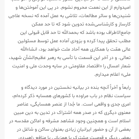
امیدوارم از این نعمت محروم نشوم. در پی این آموختن‌ها و
شنیدن‌ها و سائر مطالعات، تلاشی به عمل آمده که نسخه علاجی
کارساز و کارشناسی‌شده تدوین شود که تا حد ممکن
جامع‌الاطراف بوده باشد که بحمدالله تا حد قابل قبولی این
مطلب تحقق پیدا کرده و بزودی آماده عمل توسط مسئولین
عالی همّت با همکاری همه آحاد ملت خواهد بود، انشاءالله
تعالی. و در آخر این قسمت با تأسی به رهبر عظیم‌الشأن شهید،
شعار امسال را «اقتصاد مقاومتی در سایه وحدت ملی و امنیت
ملی» اعلام میدارم.
رابعاً و آخراً آنچه بنده در بیانیه نخستین در مورد دیدگاه و
سیاست نظام در باب مراوده با کشورهای همسایه ذکر کرده‌ام،
امری جدی و واقعی است. ما جُدا از عنصر همسایگی، عناصر
معنوی دیگری که در صدر همه اشتراک در تدین به دین مبین
اسلام است و همچنین وجود مَشاهد مشرفه و اماکن مقدسه در
بعضی از آن و حضور ایرانیانِ زیادی بعنوان ساکن و شاغل در
بعضی دیگر و قومیت مشترک یا همزبانی یا منافع راهبردی