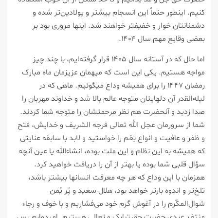
کنیم. اینطور حتماً این انسجام بیشتر و پولادین‌تر شده و
دشمنانتان خوار و خفیفتر خواهند شد. اینها مروری بود بر
بعضی وقایع مهم سال ۱۴۰۴.
اما حال که در آستانه سال ۱۴۰۵ قرار گرفته‌ایم، با چند چیز
مواجه هستیم. یکی این است که میهمان عزیزمان ماه مبارک
رمضان ۱۴۴۷ را برای همیشه وداع میگوئیم. ماهی که در
لیله‌القدر آن دلهایتان متوجه عالم بالا شد و خداوند مهربان را
صدا زدید و آنحضرت هم نظر مرحمتشان را متوجه شما کردند.
شما از سرورمان عجل‌ الله تعالی ‌فرجه‌ الشریف و خدایش، فتح
و ظفر و عافیت و انواع نِعَم را خواستید و لابد با سابقه عنایتی
که همیشه به این نظام و این ملت بوده، انشاءالله یا عین آنچه
سؤال قلبی شما بوده یا بهتر از آن را دریافت خواهید کرد.
همزمان با این وداع که هر چه معرفت انسانها بیشتر باشد،
تلخ‌تر و اندوه‌ بارتر خواهد بود، هلال سعید و پُر یُمن
شوال‌المکّرم را در آغوش گرم خود می‌فشاریم و با خوف و رجاء
منتظر عیدی حضرت حق تبارک و تعالی هستیم. امیدوارم پس