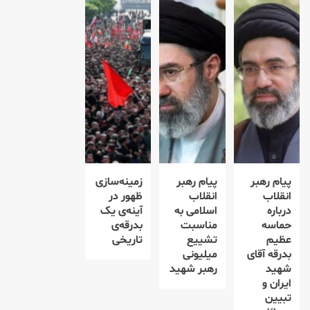
پیام رهبر
پیام رهبر
زمینه‌سازی
انقلاب
انقلاب
ظهور در
درباره
اسلامی به
آینه‌ی یک
حماسه
مناسبت
بدرقه‌ی
عظیم
تشییع
تاریخی
بدرقه آقای
میلیونی
شهید
رهبر شهید
ایران و
تبیین