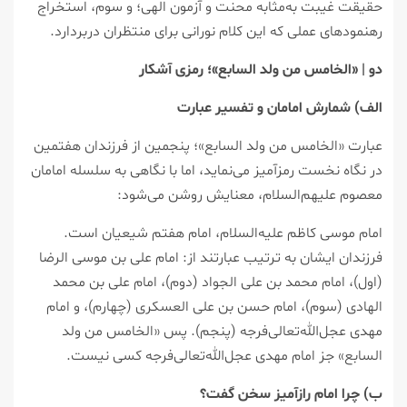
حقیقت غیبت به‌مثابه محنت و آزمون الهی؛ و سوم، استخراج
رهنمودهای عملی که این کلام نورانی برای منتظران دربردارد.
دو | «الخامس من ولد السابع»؛ رمزی آشکار
الف) شمارش امامان و تفسیر عبارت
عبارت «الخامس من ولد السابع»؛ پنجمین از فرزندان هفتمین
در نگاه نخست رمزآمیز می‌نماید، اما با نگاهی به سلسله امامان
معصوم علیهم‌السلام، معنایش روشن می‌شود:
امام موسی کاظم علیه‌السلام، امام هفتم شیعیان است.
فرزندان ایشان به ترتیب عبارتند از: امام علی بن موسی الرضا
(اول)، امام محمد بن علی الجواد (دوم)، امام علی بن محمد
الهادی (سوم)، امام حسن بن علی العسکری (چهارم)، و امام
مهدی عجل‌الله‌تعالی‌فرجه (پنجم). پس «الخامس من ولد
السابع» جز امام مهدی عجل‌الله‌تعالی‌فرجه کسی نیست.
ب) چرا امام رازآمیز سخن گفت؟