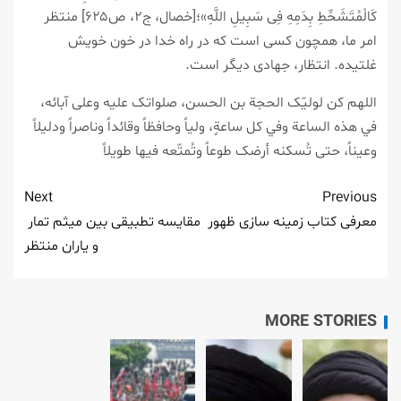
کَالْمُتَشَحِّطِ بِدَمِهِ فِی سَبِیلِ اللَّهِ»؛[خصال، ج۲، ص۶۲۵] منتظر
امر ما، همچون کسی است که در راه خدا در خون خویش
غلتیده. انتظار، جهادی دیگر است.
اللهم کن لولیّک الحجة بن الحسن، صلواتک علیه وعلی آبائه،
في هذه الساعة وفي کل ساعةٍ، ولیاً وحافظاً وقائداً وناصراً ودلیلاً
وعیناً، حتی تُسکنه أرضک طوعاً وتُمتّعه فیها طویلاً
Next
Previous
معرفی کتاب زمینه سازی ظهور
مقایسه تطبیقی بین میثم تمار
و یاران منتظر
MORE STORIES