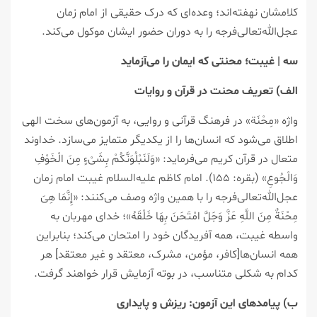
کلامشان نهفته‌اند؛ وعده‌ای که درک حقیقی از امام زمان
عجل‌الله‌تعالی‌فرجه را به دوران حضور ایشان موکول می‌کند.
سه | غیبت؛ محنتی که ایمان را می‌آزماید
الف) تعریف محنت در قرآن و روایات
واژه «مِحْنَة» در فرهنگ قرآنی و روایی، به آزمون‌های سخت الهی
اطلاق می‌شود که انسان‌ها را از یکدیگر متمایز می‌سازد. خداوند
متعال در قرآن کریم می‌فرماید: «وَلَنَبْلُوَنَّکُمْ بِشَیْءٍ مِنَ الْخَوْفِ
وَالْجُوعِ» (بقره: ۱۵۵). امام کاظم علیه‌السلام غیبت امام زمان
عجل‌الله‌تعالی‌فرجه را با همین واژه وصف می‌کنند: «إِنَّمَا هِیَ
مِحْنَةٌ مِنَ اللَّهِ عَزَّ وَجَلَّ امْتَحَنَ بِهَا خَلْقَهُ»؛ خدای مهربان به
واسطه غیبت، همه آفریدگان خود را امتحان می‌کند؛ بنابراین
همه انسان‌ها[کافر، مؤمن، مشرک، معتقد و غیر معتقد] هر
کدام به شکلی متناسب، در بوته آزمایش قرار خواهند گرفت.
ب) پیامدهای این آزمون: ریزش و پایداری