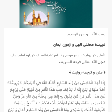
بسم الله الرحمن الرحیم
غیبت؛ محنتی الهی و آزمون ایمان
تأملی در روایت امام موسی کاظم علیه‌السلام درباره امام زمان
عجل الله تعالی فرجه الشریف
﴿
متن و ترجمه روایت
﴾
إِذَا فُقِدَ الْخَامِسُ مِنْ وُلْدِ السَّابِعِ فَاللَّهَ اللَّهَ فِي أَدْيَانِكُمْ لَا يُزِيلَنَّكُمْ
أَحَدٌ عَنْهَا يَا بُنَيَّ إِنَّهُ لَا بُدَّ لِصَاحِبِ هَذَا الْأَمْرِ مِنْ غَيْبَةٍ حَتَّى يَرْجِعَ
عَنْ هَذَا الْأَمْرِ مَنْ كَانَ يَقُولُ بِهِ إِنَّمَا هِيَ مِحْنَةٌ مِنَ اللَّهِ عَزَّ وَجَلَّ
امْتَحَنَ بِهَا خَلْقَهُ وَلَوْ عَلِمَ آبَاؤُكُمْ وَأَجْدَادُكُمْ دِيناً أَصَحَّ مِنْ هَذَا
لَاتَّبَعُوهُ فَقُلْتُ يَا سَيِّدِي وَمَا الْخَامِسُ مِنْ وُلْدِ السَّابِعِ فَقَالَ يَا بُنَيَّ