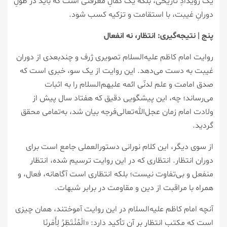
یک رویدادِ تاریخی، بلکه یک کمالِ معرفتی است که باید در طولِ
دورانِ غیبت، با استقامت و تزکیه کسب شود.
پنج | نتیجه‌گیری: انتظار، نه انفعال
روایت امام کاظم علیه‌السلام تصویری ژرف و چندبعدی از دوران
غیبت به دست می‌دهد. این روایت از یک سو، خبری است که
صدق امامت و علم لدنّی ائمه علیهم‌السلام را به اثبات
می‌رساند؛ چه، این پیشگویی دقیق که هفتاد سال پیش از
ولادت امام زمان عجل‌الله‌تعالی‌فرجه بیان شد، به‌تمامی محقق
گردید.
از سوی دیگر، این کلام نورانی دستورالعملی جامع است برای
دوران انتظار. انتظاری که در این روایت ترسیم شده، انتظار
منفعل و بی‌تفاوت نیست؛ بلکه انتظاری است آگاهانه، فعال، و
همراه با مراقبت از دین و مقاومت در برابر شبهات.
آنچه امام کاظم علیه‌السلام در این روایت آموختند، همان چیزی
است که مکتب انتظار بر آن تأکید دارد: «الْمُنْتَظِرُ لِأَمْرِنَا