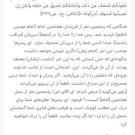
عُقُولُكُمْ تَضْعُفُ عَنْ ذَلِكَ وَأَحْلَامُكُمْ تَضِيقُ عَنْ حَمْلِهِ وَلَكِنْ إِنْ
تَعِيشُوا فَسَوْفَ تُدْرِكُونَهُ.»[الکافی، ج۱، ص۳۳۶]
هنگامی که پنجمین نفر از فرزندان هفتمین امام (امام موسی
کاظم) ناپدید شد، پس خدا را! خدا را! در [حفظ] دین‌تان [مراقب
باشید]؛ مبادا کسی شما را از دین‌تان منحرف سازد. ای پسرم!
صاحب این امر (امام زمان) ناگزیر غیبتی خواهد داشت؛
به‌گونه‌ای که حتی کسانی که به این امر (امامت ایشان) معتقد
بودند، از آن باز می‌گردند. این، امتحانی است از جانب خداوند
عزوجل که خلقش را با آن می‌آزماید. اگر پدران و اجداد شما دینی
صحیح‌تر از این سراغ داشتند، قطعاً از آن پیروی می‌کردند.
[راوی می‌گوید:] عرض کردم: ای آقای من! پنجمین نفر از نسلِ
هفتمین [امام] کیست؟ فرمود: ای پسرم! عقل‌های شما برای
درک این مطلب کوچک است و ظرفیت‌های فکری شما گنجایش
تحمل آن را ندارد؛ اما اگر زنده بمانید، قطعاً آن را درک خواهید
کرد.