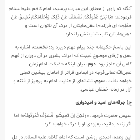
آنگاه که راوی از معنای این عبارت پرسید، امام کاظم علیه‌السلام
فرمودند: «یَا بُنَیَّ عُقُولُکُمْ تَضْعُفُ عَنْ ذَلِکَ وَأَحْلَامُکُمْ تَضِیقُ عَنْ
حَمْلِهِ»؛ ای فرزندم! عقل‌هایتان از درک آن ناتوان است و
ذهن‌هایتان تاب شنیدنش را ندارد.
این پاسخ حکیمانه چند پیام مهم دربردارد:
نخست
، اشاره به
عمق و ژرفای موضوع غیبت که ادراک بشری در آن دوران از فهم
کامل آن عاجز بود.
دوم
، بیان اینکه حقیقت امام زمان
عجل‌الله‌تعالی‌فرجه در ابعادی فراتر از امامان پیشین تجلی
خواهد یافت.
سوم
، نشانه‌ای از عنایت امام به پرهیز از فتنه و
آزار در زمانه خفقان عباسی.
ج) جرقه‌های امید و امیدواری
سپس حضرت فرمود: «وَلَکِنْ إِنْ تَعِیشُوا فَسَوْفَ تُدْرِکُونَهُ»؛ اما
اگر زنده بمانید، به‌زودی او را درک خواهید کرد.
این وعده، امیدی روشن است که امام کاظم علیه‌السلام در دل