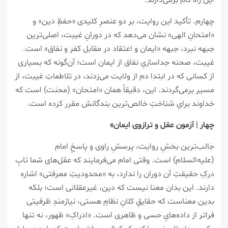
این راه گام برمی‌دارند.
چهارم. تأکید این روایت، بر دو عنصرِ کلیدی «حفظِ دین» و
«امتحانِ الهی» نشان می‌دهد که در دورانِ غیبت، اصلی‌ترین
جبهه‌ نبرد، جبهه «ایمان و اعتقاد در مقابل کفر و نفاق» است.
غیبت، صحنه جداسازیِ نفاق از ایمان است؛ آن‌گونه که بسیاری
از کسانی که در ابتدا دم از ولایت می‌زدند، در تلاطماتِ غیبت، از
مسیر برمی‌گردند. این، دقیقاً همان «امتحان» (محنت) است که
خداوند برایِ شناختِ خالص‌ترین بندگانش مقرر کرده است.
چهار | آزمون عقل و ترازوی ایمان»
جالب‌ترین بخشِ روایت، پرسشِ راوی و پاسخِ امام
(علیه‌السلام) است. وقتی امام می‌فرمایند که عقل‌های شما تابِ
درکِ حقیقتِ آن دوران را ندارد، به «محدودیتِ معرفتی» اشاره
دارند. این بدان معنا نیست که دین، غیرعقلانی است؛ بلکه
بدین معناست که حقایقِ کلانِ نظامِ هستی، نیازمندِ ظرفیتی
فراتر از داده‌هایِ حسی و ظاهری است. «ادراکِ» ظهور، نه تنها