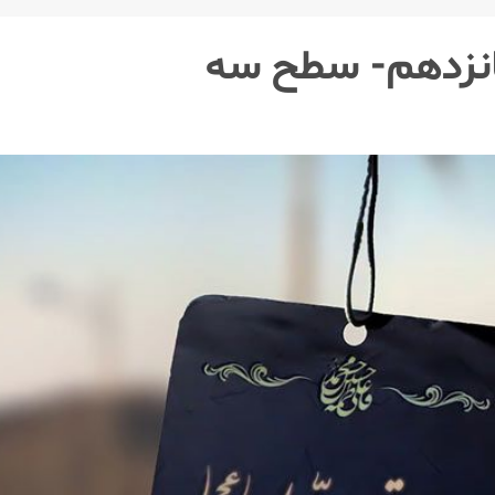
انزدهم- سطح سه