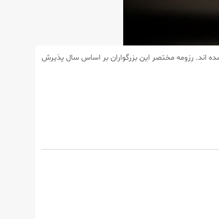
ای نشر معارف مهدویت جذب و پذیرش شده اند. رزومه مختصر این بزرگواران بر اساس سال پذیرش