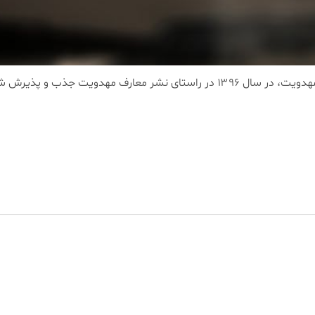
دانش آموختگان سطح سه، دوره شانزدهم مركز تخصصی مهدویت، در سال ۱۳۹۶ در راست