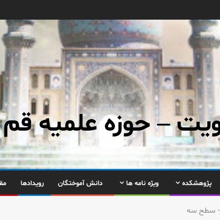
ت – حوزه علمیه قم
پژوهشکده
ویژه نامه ها
دانش آموختگان
رویدادها
مق
- سطح سه