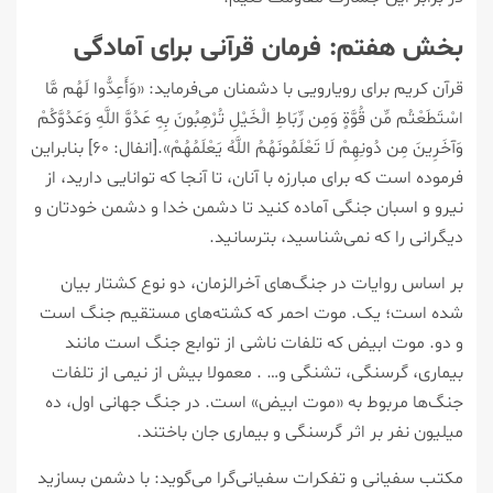
بخش هفتم: فرمان قرآنی برای آمادگی
قرآن کریم برای رویارویی با دشمنان می‌فرماید: «وَأَعِدُّوا لَهُم مَّا
اسْتَطَعْتُم مِّن قُوَّةٍ وَمِن رِّبَاطِ الْخَيْلِ تُرْهِبُونَ بِهِ عَدُوَّ اللَّهِ وَعَدُوَّكُمْ
وَآخَرِينَ مِن دُونِهِمْ لَا تَعْلَمُونَهُمُ اللَّهُ يَعْلَمُهُمْ».[انفال: ۶۰] بنابراین
فرموده است که برای مبارزه با آنان، تا آنجا که توانایی دارید، از
نیرو و اسبان جنگی آماده کنید تا دشمن خدا و دشمن خودتان و
دیگرانی را که نمی‌شناسید، بترسانید.
بر اساس روایات در جنگ‌های آخرالزمان، دو نوع کشتار بیان
شده است؛ یک. موت احمر که کشته‌های مستقیم جنگ است
و دو. موت ابیض که تلفات ناشی از توابع جنگ است مانند
بیماری، گرسنگی، تشنگی و… . معمولا بیش از نیمی از تلفات
جنگ‌ها مربوط به «موت ابیض» است. در جنگ جهانی اول، ده
میلیون نفر بر اثر گرسنگی و بیماری جان باختند.
مکتب سفیانی و تفکرات سفیانی‌گرا می‌گوید: با دشمن بسازید