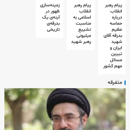
پیام رهبر
پیام رهبر
زمینه‌سازی
انقلاب
انقلاب
ظهور در
درباره
اسلامی به
آینه‌ی یک
حماسه
مناسبت
بدرقه‌ی
عظیم
تشییع
تاریخی
بدرقه آقای
میلیونی
شهید
رهبر شهید
ایران و
تبیین
مسائل
مهم کشور
متفرقه