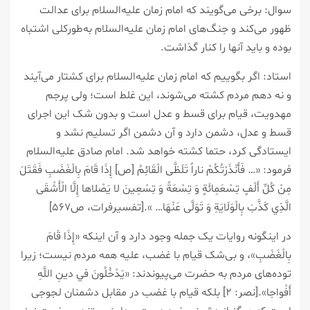
سوال: برخی می‌گویند که امام زمان علیه‌السلام برای عدالت
ظهور می‌کند و جنگ‌های امام زمان علیه‌السلام به‌طورکلی اشتباه
بوده و باید آنها را کنار گذاشت.
استاد: اگر بگوییم که امام زمان علیه‌السلام برای کشتار می‌آیند
و نه دهم مردم کشته می‌شوند، این غلط است؛ ولی پرجم
مهدویت، قیام برای قسط و عدل است و بدون شک این اجرای
قسط و عدل، دشمن دارد و آن دشمن اگر تسلیم نشد و
ایستادگی کرد، حتما کشته خواهد شد. امام صادق علیه‌السلام
فرمود: «… فَأَنْذَرْتُكُمْ ناراً تَلَظَّى‏ الْقَائِمُ [ص‏] إِذَا قَامَ‏ بِالْغَضَبِ‏ فَقَتَلَ
مِنْ كُلِّ أَلْفٍ تِسْعَمِائَةٍ وَ تِسْعَةً وَ تِسْعِينَ‏ لا يَصْلاها إِلَّا الْأَشْقَى
الَّذِي كَذَّبَ‏ بِالْوَلَايَةِ وَ تَوَلَّى‏ عَنْهَا… ».[تفسیرفرات، ص۵۶۷]
در اینگونه روایات یک جمله وجود دارد و آن اینکه «إِذَا قَامَ‏
بِالْغَضَبِ‏»، و بی‌شک قیام با غضب، علیه همه مردم نیست؛ زیرا
توده‌های مردم به حضرت می‌پیوندند: «يَدْخُلُونَ في‏ دينِ اللَّهِ
أَفْواجا».[نصر: ۲] بلکه قیام با غضب در مقابل دشمنان لجوجی