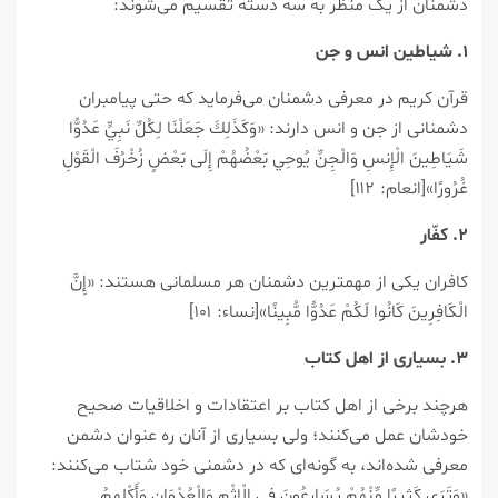
دشمنان از یک منظر به سه دسته تقسیم می‌شوند:
۱. شیاطین انس و جن
قرآن کریم در معرفی دشمنان می‌فرماید که حتی پیامبران
دشمنانی از جن و انس دارند: «وَكَذَلِكَ جَعَلْنَا لِكُلِّ نَبِيٍّ عَدُوًّا
شَيَاطِينَ الْإِنسِ وَالْجِنِّ يُوحِي بَعْضُهُمْ إِلَى بَعْضٍ زُخْرُفَ الْقَوْلِ
غُرُورًا»[انعام: ۱۱۲]
۲. کفّار
کافران یکی از مهمترین دشمنان هر مسلمانی هستند: «إِنَّ
الْكَافِرِينَ كَانُوا لَكُمْ عَدُوًّا مُّبِينًا»[نساء: ۱۰۱]
۳. بسیاری از اهل کتاب
هرچند برخی از اهل کتاب بر اعتقادات و اخلاقیات صحیح
خودشان عمل می‌کنند؛ ولی بسیاری از آنان ره عنوان دشمن
معرفی شده‌اند، به گونه‌ای که در دشمنی خود شتاب می‌کنند:
«وَتَرَى كَثِيرًا مِّنْهُمْ يُسَارِعُونَ فِي الْإِثْمِ وَالْعُدْوَانِ وَأَكْلِهِمُ