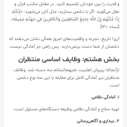
و قدرت را بین خودتان تقسیم کنید. در مقابل مکتب قرآن و
عقل می‌گوید: اگر با دشمن بسازید، مثل آنان می‌شوید: «إِنَّكُمْ
إِذًا مِّثْلُهُمْ إِنَّ اللَّهَ جَامِعُ الْمُنَافِقِينَ وَالْكَافِرِينَ فِي جَهَنَّمَ جَمِيعًا».
[نساء: ۱۴۰]
آری! تاریخ، تجربه و واقعیت‌های امروز همگی نشان می‌دهند که
دشمنان از شما دست برنمی‌دارند. پس راهی جز آمادگی نیست.
بخش هشتم: وظایف اساسی منتظران
ازآنجاکه پیروان اهلبیت علیهم‌السلام سه دسته شد، وظائف
منتظران نیز آمادگی کامل برای مقابله با این سه نوع دشمن
است.
۱. آمادگی نظامی
تهیه سلاح و آمادگی نظامی وظیفه دستگاه‌های مسئول است.
۲. بیداری و آگاهی‌رسانی