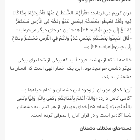
قرآن کریم می‌فرماید: «فَأَزَلَّهُمَا الشَّيْطَانُ عَنْهَا فَأَخْرَجَهُمَا مِمَّا كَانَا
فِيهِ وَقُلْنَا اهْبِطُوا بَعْضُكُمْ لِبَعْضٍ عَدُوٌّ وَلَكُمْ فِي الْأَرْضِ مُسْتَقَرٌّ
وَمَتَاعٌ إِلَى حِينٍ»[بقره: ۳۶] همچنین در جای دیگر می‌فرماید:
«قَالَ اهْبِطُوا بَعْضُكُمْ لِبَعْضٍ عَدُوٌّ وَلَكُمْ فِي الْأَرْضِ مُسْتَقَرٌّ وَمَتَاعٌ
إِلَى حِينٍ»[اعراف: ۲۴] و…
خلاصه اینکه از بهشت فرود آیید که برخی از شما برای برخی
دیگر دشمن خواهید بود. این یک اخطار الهی است که انسان‌ها
دشمنانی دارند.
آری! خدای مهربان از وجود این دشمنان و تمام حیله‌ها و…
آگاهی کامل دارد: «وَاللَّهُ أَعْلَمُ بِأَعْدَائِكُمْ وَكَفَى بِاللَّهِ وَلِيًّا وَكَفَى
بِاللَّهِ نَصِيرً» [نساء: ۴۵] خدای مهربان از هر کسی به دشمنان
شما آگاه‌تر است و در قرآن آنان را معرفی کرده است.
دسته‌های مختلف دشمنان