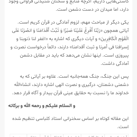
کاستی‌هایی داریم، اگرچه منابع و سخنان شنیدنی فراوانی وجود
دارد، اما میدان در دست دشمن است.
یکی دیگر از مباحث مهم، لزوم آمادگی در قرآن کریم است.
آیاتی همچون «رَبَّنَا أَفْرِغْ عَلَیْنَا صَبْرًا وَ ثَبِّتْ أَقْدَامَنَا وَ انصُرْنَا عَلَی
الْقَوْمِ الْکَافِرِینَ» و آیات دیگری که اشاره به «اغفر لنا ذنوبنا و
إسرافنا فی أمرنا و ثبت أقدامنا» دارند، دائماً درخواست نصرت و
پیروزی است. اینها نشان می‌دهد که باید در مقابل دشمن
آمادگی داشت.
پس این جنگ، جنگ همه‌جانبه است. علاوه بر آیاتی که به
دشمنی دشمنان، درگیری و نصرت الهی اشاره دارند، انشاءالله
خداوند ما را نسبت به حقایق عینی قرآن بیدار و آگاه قرار دهد.
و السلام علیکم و رحمه الله و برکاته
این مقاله کوتاه بر اساس سخنرانی استاد کلباسی تنظیم شده
است.