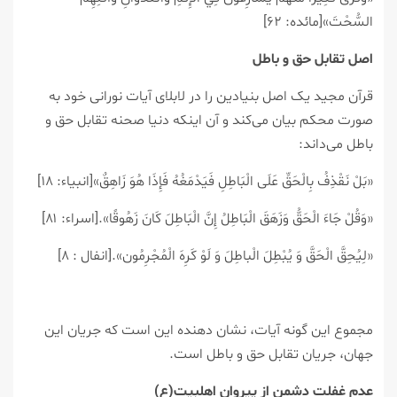
السُّحْتَ»[مائده: ۶۲]
اصل تقابل حق و باطل
قرآن مجید یک اصل بنیادین را در لابلای آیات نورانی خود به
صورت محکم بیان می‌کند و آن اینکه دنیا صحنه تقابل حق و
باطل می‌داند:
«بَلْ نَقْذِفُ بِالْحَقِّ عَلَى الْبَاطِلِ فَيَدْمَغُهُ فَإِذَا هُوَ زَاهِقٌ»[انبیاء: ۱۸]
«وَقُلْ جَاءَ الْحَقُّ وَزَهَقَ الْبَاطِلُ إِنَّ الْبَاطِلَ كَانَ زَهُوقًا».[اسراء: ۸۱]
«لِيُحِقَّ الْحَقَّ وَ يُبْطِلَ الْباطِلَ وَ لَوْ كَرِهَ الْمُجْرِمُون‏».[انفال : ۸]
مجموع این گونه آیات، نشان دهنده این است که جریان این
جهان، جریان تقابل حق و باطل است.
عدم غفلت دشمن از پیروان اهلبیت(ع)