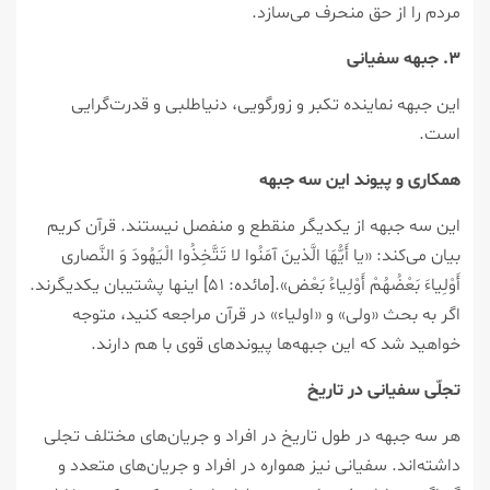
مردم را از حق منحرف می‌سازد.
۳. جبهه سفیانی
این جبهه نماینده تکبر و زورگویی، دنیاطلبی و قدرت‌گرایی
است.
همکاری و پیوند این سه جبهه
این سه جبهه از یکدیگر منقطع و منفصل نیستند. قرآن کریم
بیان می‌کند: «يا أَيُّهَا الَّذينَ آمَنُوا لا تَتَّخِذُوا الْيَهُودَ وَ النَّصارى‏
أَوْلِياءَ بَعْضُهُمْ أَوْلِياءُ بَعْض‏».[مائده: ۵۱] اینها پشتیبان یکدیگرند.
اگر به بحث «ولی» و «اولیاء» در قرآن مراجعه کنید، متوجه
خواهید شد که این جبهه‌ها پیوندهای قوی با هم دارند.
تجلّی سفیانی در تاریخ
هر سه جبهه در طول تاریخ در افراد و جریان‌های مختلف تجلی
داشته‌اند. سفیانی نیز همواره در افراد و جریان‌های متعدد و