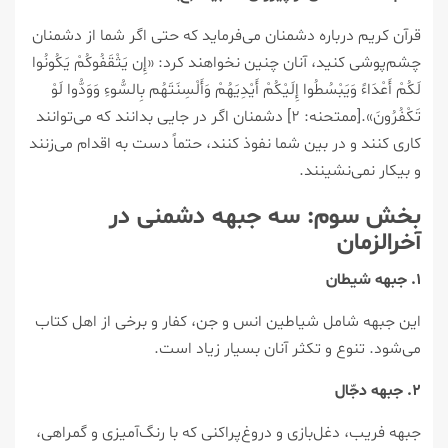
قرآن کریم درباره دشمنان می‌فرماید که حتی اگر شما از دشمنان
چشم‌پوشی کنید، آنان چنین نخواهند کرد: «إِن يَثْقَفُوكُمْ يَكُونُوا
لَكُمْ أَعْدَاءً وَيَبْسُطُوا إِلَيْكُمْ أَيْدِيَهُمْ وَأَلْسِنَتَهُم بِالسُّوءِ وَوَدُّوا لَوْ
تَكْفُرُونَ».[ممتحنه: ۲] دشمنان اگر در جایی بدانند که می‌توانند
کاری کنند و در بین شما نفوذ کنند، حتماً دست به اقدام می‌زنند
و بیکار نمی‌نشینند.
بخش سوم: سه جبهه دشمنی در
آخرالزمان
۱. جبهه شیطان
این جبهه شامل شیاطین انس و جن، کفار و برخی از اهل کتاب
می‌شود. تنوع و تکثر آنان بسیار زیاد است.
۲. جبهه دجّال
جبهه فریب، دغل‌بازی و دروغ‌پراکنی که با رنگ‌آمیزی و گمراهی،