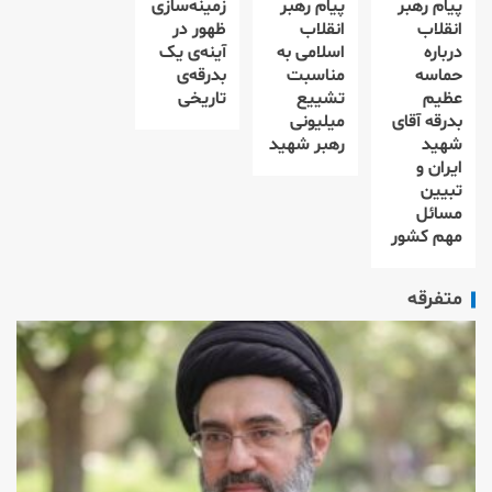
پیام رهبر
پیام رهبر
زمینه‌سازی
انقلاب
انقلاب
ظهور در
درباره
اسلامی به
آینه‌ی یک
حماسه
مناسبت
بدرقه‌ی
عظیم
تشییع
تاریخی
بدرقه آقای
میلیونی
شهید
رهبر شهید
ایران و
تبیین
مسائل
مهم کشور
متفرقه