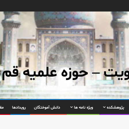
ت – حوزه علمیه قم
پژوهشکده
ویژه نامه ها
دانش آموختگان
رویدادها
مق