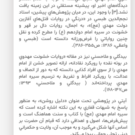
ديدگاه‌هاي اخير او، پيشينه مستقلي در اين زمينه يافت
نشد.[۳] با وجود اين، در ميان پژوهش‌هاي پيشين، استاد
نجم‌الدين طبسي در «درنگي در روايات قتل‌هاي آغازين
دولت مهدي (عج)»، به اجمال، روايات دال بر قهر و
خشونت در سيره امام دوازدهم (ع) را مطرح كرده و نقل
چنين رواياتي را غرض‌ورزانه دانسته است (طبسي و
واعظي، ۱۳۸۶: ص۳۵۵-۳۸۶).
بيدگلي و ملاحسني نيز در مقاله «روايات خشونت مهدوي
در بوته نقد» با رويكرد نقادانه، ارائه تصوير خشن از امام
مهدي را از سوي افراد كذابي دانسته‌ كه به دور از انصاف و
عدالت، با رويكرد افراط و تفريط به ترسيم سيره امام
مهدي پرداخته‌اند ( بيدگلي و ملاحسني، ۱۳۹۳:
ص۱۴۷-۱۶۸).
آيتي در پژوهشي تحت عنوان «دليل روشن»، به منظور
پاسخ به شبهات قفاري به اين نكته اشاره كرده است كه
سيره امام مهدي (عج) با كتاب و سنت هماهنگ است و
پيش‌فرض‌ها، اصول و اهدافي دارد كه قيام آن حضرت بر
اساس آن­ها شكل مي‌گيرد و به موجب آن، ولايت و حكمراني
ديني تجلي جهاني پيدا مي‌كند.