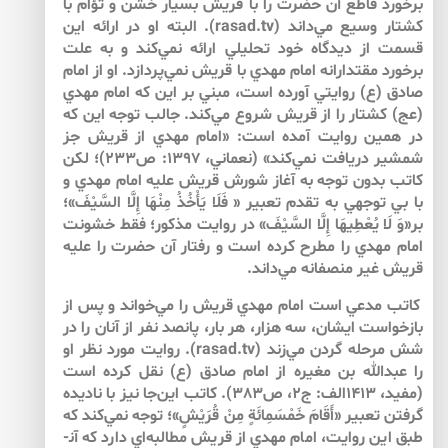
برخورد قاطع آن حضرت را با قريش بسيار خشن و تؤام با
كشتار وسيع مي‌داند (rasad.tv). البته او در ارائه اين
قسمت از ديدگاه خود تحليلي ارائه نمي‌كند و به علت
برخورد مقتدارانه امام مهدي با قريش نمي‌پردازد. او از امام
صادق (ع) روايتي آورده است، مبني بر اين كه امام مهدي
(عج) كشتار را از قريش شروع مي‌كند. جالب توجه اين كه
در همين روايت آمده است: «امام مهدي از قريش جز
شمشير دريافت نمي‌كند» (نعماني، 1397: ص233)؛ لكن
كاتب بدون توجه به آغاز شورش قريش عليه امام مهدي و
با بي توجهي به تقدم تعبير « فَلَا يَأْخُذُ مِنْهَا إِلَّا السَّيْفَ»؛
بر«وَ لَا يُعْطِيهَا إِلَّا السَّيْفَ» در روايت مذكور؛ فقط خشونت
امام مهدي را مطرح كرده است و رفتار آن حضرت را عليه
قريش غير منصفانه مي‌داند.
كاتب مدعي است امام مهدي قريش را مي‌خواند و پس از
بازخواست ايشان، سه هزار، هر بار، پانصد نفر از آنان را در
شش مرحله گردن مي‌زند (rasad.tv). روايت مورد نظر او
را عبدالله بن مغيره از امام صادق (ع) نقل كرده است
(مفيد، 1413الف: ج2، ص383). كاتب اين‌جا نيز با ناديده
گرفتن تعبير «أَقَامَ خَمْسَمِائَةٍ مِنْ قُرَيْشٍ»؛ توجه نمي‌كند كه
طبق اين روايت، امام مهدي از قريش مطالبه‌اي دارد كه آن­