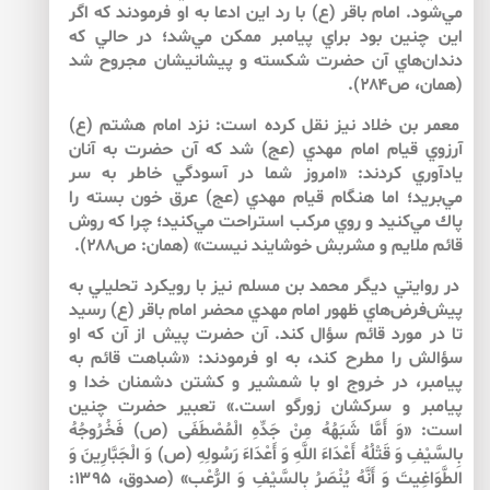
مي‌شود. امام باقر (ع) با رد اين ادعا به او فرمودند كه اگر
اين چنين بود براي پيامبر ممكن مي‌شد؛ در حالي كه
دندان‌هاي آن حضرت شكسته و پيشاني­شان مجروح شد
(همان، ص۲۸۴).
معمر بن خلاد نيز نقل كرده است: نزد امام هشتم (ع)
آرزوي قيام امام مهدي (عج) شد كه آن حضرت به آنان
يادآوري كردند: «امروز شما در آسودگي خاطر به سر
مي‌بريد؛ اما هنگام قيام مهدي (عج) عرق خون بسته را
پاك مي‌كنيد و روي مركب استراحت مي‌كنيد؛ چرا كه روش
قائم ملايم و مشربش خوشايند نيست» (همان: ص۲۸۸).
در روايتي ديگر محمد بن مسلم نيز با رويكرد تحليلي به
پيش‌فرض‌هاي ظهور امام مهدي محضر امام باقر (ع) رسيد
تا در مورد قائم سؤال كند. آن حضرت پيش از آن كه او
سؤالش را مطرح كند، به او فرمودند: «شباهت قائم به
پيامبر، در خروج او با شمشير و كشتن دشمنان خدا و
پيامبر و سركشان زورگو است.» تعبير حضرت چنين
است: «وَ أَمَّا شَبَهُهُ مِنْ جَدِّهِ الْمُصْطَفَى (ص) فَخُرُوجُهُ
بِالسَّيْفِ وَ قَتْلُهُ أَعْدَاءَ اللَّهِ وَ أَعْدَاءَ رَسُولِهِ (ص) وَ الْجَبَّارِينَ وَ
الطَّوَاغِيتَ وَ أَنَّهُ يُنْصَرُ بِالسَّيْفِ وَ الرُّعْب» ‏(صدوق، ۱۳۹۵: