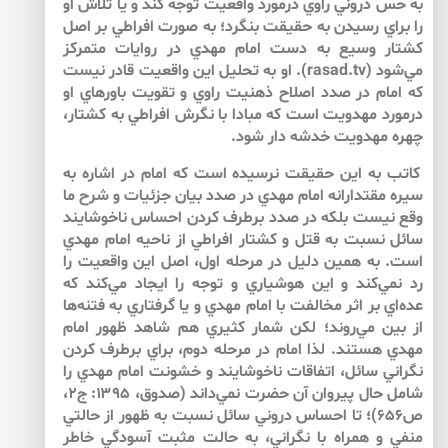
به حس دروني راوي درمورد واقعيت توجه كند و يا تلاش او
را براي رسيدن به حقيقت بنگرد؛ به صورت افراطي بر اصل
كشتار وسيع به دست امام مهدي در روايات متمركز
مي‌شود (rasad.tv). او به تحليل اين واقعيت قادر نيست
كه امام در صدد اصلاح ذهنيت راوي و تقويت باورهاي او
درمورد مهدويت است كه مبادا با نگرش افراطي به كشتار،
چهره مهدويت خدشه دار شود.
كاتب به اين حقيقت نرسيده است كه امام در اشاره به
سيره مقتدارانه امام مهدي در صدد بيان جزئيات و شرح ما
وقع نيست بلكه در صدد برطرف كردن احساس ناخوشايند
سائل نسبت به قتل و كشتار افراطي از ناحيه امام مهدي
است. به همين دليل در مرحله اول، اصل اين واقعيت را
رد نمي‌كند و اين هوشياري و توجه را ايجاد مي‌كند كه
عده‌اي بر اثر مخالفت با امام مهدي و يا گرفتاري به فتنه‌ها
از بين مي‌روند؛ لكن شمار كثيري هم شاهد ظهور امام
مهدي هستند. لذا امام در مرحله دوم، براي برطرف كردن
نگراني سائل، اتفاقات ناخوشايند و خشونت امام مهدي را
شامل حال پيروان آن حضرت نمي‌داند (صدوق، ۱۳۹۵: ج۲،
ص۶۵۶)؛ تا احساس دروني سائل نسبت به ظهور از حالتي
منفي و همراه با نگراني، به حالت مثبت آسودگي خاطر