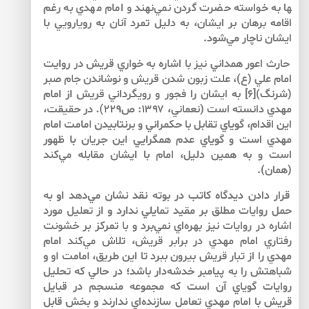
ها به خواسته حضرت گردن نمي‌نهند و امام مهدي به رغم
اقامه برهان بر ايشان، به دليل تمرد آنان به رويارويي با
ايشان ناچار مي‌شود.
حارث اعور همداني نيز با اشاره به خواري قريش در روايت
امام علي (ع)، علت زبون شدن قريش و نوشاندن جام صبر
(شرنگ)[۶] به ايشان را فجور و رويگرداني قريش از امام
مهدي دانسته است (نعماني، ۱۳۹۷: ص۲۲۹). در حقيقت،
اين اقدام، گوياي تقابل با حكمراني و برنتابيدن امامت امام
مهدي است و گوياي عدم همگرايي اين جريان با ظهور
است و به همين دليل، امام با ايشان مقابله مي‌كند
(همان).
قرار دادن ديدگاه كاتب در بوته نقد نشان مي‌دهد او به
حمل روايات مطلق بر مقيد تمايلي ندارد و از تعليل مورد
اشاره در روايات نيز بهره‌اي نمي‌برد و با تمركز بر خشونت
رفتاري امام مهدي در برابر قريش، تلاش مي‌كند امام
مهدي را از تبار قريش بيرون ببرد تا اين طريق، امامت او و
شباهتش را به پيامبر خدشه‌دار باشد؛ در حالي كه تحليل
روايات گوياي آن است كه مجموعه منسجم در قبايل
قريش با امام مهدي تعامل سازنده‌اي ندارند و بخش قابل