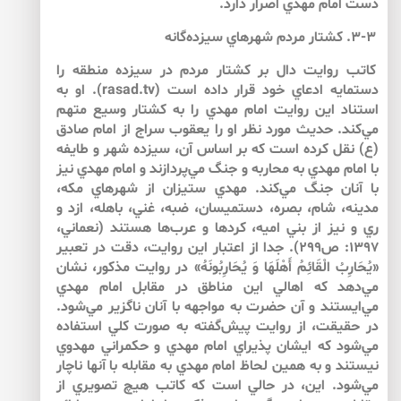
دست امام مهدي اصرار دارد.
۳-۳. كشتار مردم شهرهاي سيزده‌گانه
كاتب روايت دال بر كشتار مردم در سيزده منطقه را
دستمايه ادعاي خود قرار داده است (rasad.tv). او به
استناد اين روايت امام مهدي را به كشتار وسيع متهم
مي‌كند. حديث مورد نظر او را يعقوب سراج از امام صادق
(ع) نقل كرده است كه بر اساس آن، سيزده شهر و طايفه
با امام مهدي به محاربه و جنگ مي‌پردازند و امام مهدي نيز
با آنان جنگ مي‌كند. مهدي ستيزان از شهرهاي مكه،
مدينه، شام، بصره، دستميسان، ضبه، غني، باهله، ازد و
ري و نيز از بني اميه، كردها و عرب‌ها هستند (نعماني،
1397: ص299). جدا از اعتبار اين روايت، دقت در تعبير
«يُحَارِبُ الْقَائِمُ أَهْلَهَا وَ يُحَارِبُونَهُ» در روايت مذكور، نشان
مي‌دهد كه اهالي اين مناطق در مقابل امام مهدي
مي‌ايستند و آن حضرت به مواجهه با آنان ناگزير مي‌شود.
در حقيقت، از روايت پيش‌گفته به صورت كلي استفاده
مي‌شود كه ايشان پذيراي امام مهدي و حكمراني مهدوي
نيستند و به همين لحاظ امام مهدي به مقابله با آن­ها ناچار
مي‌شود. اين، در حالي است كه كاتب هيچ تصويري از