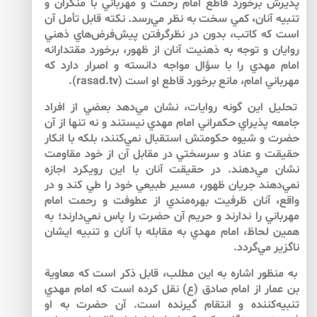
پذيرش برخورد قاطع امام رحمت و مهرباني با منكران و
تنبيه آنان، كمي سخت به نظر مي‌رسد. نكته قابل تأمل آن
است كه كاتب، بدون در نظرگرفتن پيش‌فرض‌هاي ذهني
روايان و توجه به ذهنيت آنان از ظهور، برخورد مقتدارانه
امام مهدي را با سؤال مواجه دانسته و اصرار دارد كه
مهرباني امام، مانع برخورد قاطع او است (rasad.tv).
تحليل اين گونه روايات، نشان مي‌دهد بعضي از افراد
جامعه پذيراي حكمراني امام مهدي نيستند و نه تنها از آن
حضرت و شيوه حكومتش استقبال نمي‌كنند، بلكه با انكار
حقيقت و عناد و سرسختي در مقابل آن از خود مقاومت
نشان مي‌دهند. در حقيقت آنان با اين رويكرد اجازه
نمي‌دهند جريان ظهور، مسير طبيعي خود را طي كند و در
واقع، آنان ظرفيت بهره‌مندي از عطوفت و رحمت امام
مهرباني را ندارند و حريم آن حضرت را پاس نمي‌دارند؛ به
همين لحاظ، امام مهدي به مقابله با آنان و تنبيه ايشان
ناگزير مي‌گردد.
به منظور اشاره به اين مطلب، قابل ذكر است كه معاوية
بن عمار از امام صادق (ع) نقل كرده است كه امام مهدي
تنبيه‌كننده و انتقام گيرنده است. آن حضرت به او