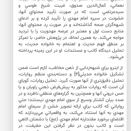
نعماني، كمال‌الدين صدوق، غيبت شيخ طوسي و
سيدمرتضي است كه در صورت تأييد محتواي آن­ها،
خشونت در سيره امام مهدي را تأييد كرده و بر ادعاي
شبهه‌گران صحه گذاشته‌اند و در صورت رد محتواي آن­ها،
منابع دست اول و معتبر در عرصه مهدويت را با ترديد
مواجه مي‌كند. به همين لحاظ، در پژوهش حاضر، با تمركز
بر منطق فهم حديث و اهتمام به خانواده حديث، به
تحليل ديدگاه كاتب و مستندات او در اين زمينه پرداخته
مي‌شود.
از اين­رو براي شبهه‌زدايي از ذهن مخاطب، لازم است ضمن
تشكيل خانواده حديثي[۴] و دسته‌بندي منظم روايات،
تحليل دقيق‌تري از آن­ها صورت گيرد. تحليل روايات، گوياي
آن است كه روايات مذكور به پيش‌فرض ذهني راويان و يا
حس دروني آن­ها و همچنين به گزاره‌هاي منطقي ناظرند و در
صدد بيان كشتار وسيع از سوي امام مهدي نيستند؛ حتي
رواياتي كه كاتب براي ارائه تصوير خشن از سيماي امام
مهدي به آن­ها استناد مي‌كند، به واقعياتي مي‌پردازند كه
اقتضاي برخورد مقتدارنه امام مهدي (عج) با دشمنان الاهي
است و كاتب بدون در نظر گرفتن اين حقيقت، در