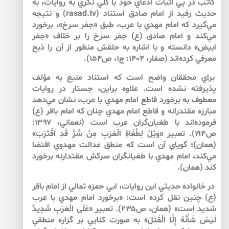
كاتب در پي اثبات ادعاي خود با كلي نگري به روايات، به
حديث رفيد از امام صادق استناد (rasad.tv) و نتيجه
مي‌گيرد كه امام مهدي با عرب، طبق «جفر سرخ»، برخورد
مي‌كند و امام صادق (ع) جفر سرخ را بر خلاف «جفر
ابيض» دانسته و با اشاره به حلقش منظور از آن را ذبح
معرفي كرده‌اند (صفار، 1404: ج1، ص154).
براي محققان واضح است كه استناد منبع به مؤلف
پذيرفته نشده است. علاوه براين، جستار در روايات
معطوف به برخورد قاطع امام مهدي با عرب، نشان مي‌دهد
مبارزه مقتدرانه و قاطع امام مهدي چنان كه امام باقر (ع)
فرموده‌اند با طغيان‌گران عرب است (نعماني، ۱۳۹۷:
ص۱۹۴). تعبير «وَيْلٌ لِطُغَاةِ الْعَرَبِ مِنْ شَرٍّ قَدِ اقْتَرَبَ»
(همان)؛ گوياي آن است كه منطق عدالت مهدوي اقتضا
مي‌كند، امام مهدي با طغيانگران سركش مقتدارنه برخورد
كند (همان).
در خانواده حديثي اين روايات، ابي حمزه ثمالي از امام باقر
(ع) چنين نقل كرده است: «برخورد امام مهدي با عرب
شديد است» (همان، ص۲۳۵). تعبير «عَلَى الْعَرَبِ شَدِيدٌ
لَيْسَ شَأْنُهُ إِلَّا الْقَتْلَ» به صورت كنايي بر گزاره منطقي