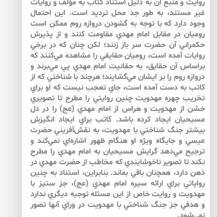
روايت و منبع آن به دليل استناد كتاب به مؤلف و روايات
غير مستند، به طور جد محل ترديد است. اين احتمال
وجود دارد كه با توجه به گشودن دروازه روم ممكن است
روميان در مقابل امام مهدي مقاومت كنند و از پذيرش
حكمراني آن حضرت سر باز ‌زنند؛ لكن چنان كه در برخي
روايات آمده است، روميان حقايقي را مشاهده مي‌كنند كه
براساس آن حقايق، به حقانيت امام مهدي پي مي‌برند و
دروازه روم را بر ايشان مي‌گشايند؛ هرچند با شناختي كه از
كاتب به دست آمده است، جاي تعجب نيست كه او براي
تخريب چهره مهدويت چنين روايتي را مطرح تا تصويري
خشن از مهدويت و هراس از امام مهدي (عج) را در دل
مسيحيان ايجاد كرده باشد. كاتب براي ايجاد انگيزش
بيش­تر جنگ شناختي با مهدويت، به نقش‌آفريني حضرت
عيسي و جايگاه ويژه او هنگام ظهور اشاره‌اي نمي‌كند و
ترجيح مي‌دهد گرايش مسيحيان به امام مهدي را مطرح
نكند تا تصوير ناخوشايندي كه مخاطب از حضرت مهدي در
ذهن دارد، همچنان باقي بماند. بنابراين، استناد به چنين
رواياتي براي ارائه سيره امام مهدي (عج)، جز ستيز با
مهدويت و روايت خاص از اين مسئله توجيه ديگري ندارد
و هدفي جز جنگ شناختي با مهدويت در وراي آن­ها تصور
نمي‌شود.