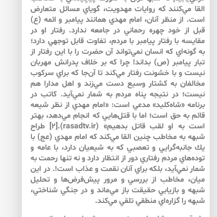
القا مي‌كنند كه روايات مهدويت، گوياي مسائل متعارض
است. از منظر آنان، امام مهدي همانند پيامبر و ائمه (ع)
قبل از خود چهره رحماني در جامعه ندارد. رفتار او در
مقايسه با رفتار پيامبر با مردم، تفاوت قابل توجهي دارد؛
به گونه‌اي كه انسان نمي‌تواند آن حضرت را با اين رفتار از
تبار پيامبر (ص) بداند! چرا كه بر خلاف پدرانش مهربان
نيست و با خشونت رفتار مي‌كند تا آن‌جا كه براي سركوب
مخالفان به كشتار وسيع دست مي‌زند و اهل مدارا هم
نيست؛ در نتيجه پناه مردم به شمار نمي‌آيد. كاتب در
برنامه «شاه‌كليد» مدعي است: «امام مهدي از نظر شيعه
قائم به حق است؛ اما با قتل‌هايي كه انجام مي‌دهد، بهتر
است به او لقب قاتل بدهيم» (rasadtv.ir).[2] طراح
شبهه به مخاطب چنين القا مي‌كند كه امام مهدي (عج) با
يك جانبه‌گرايي و تعصبي كه به شيعيان دارد، با عامه و
توده‌هاي مردم رفتاري دور از انتظار دارد و نه تنها رحمت به
شمار نمي‌آيد، بلكه براي آنان نقمت و عذاب است!‌. در اين
ميان، مخاطب از بررسي و مرور پيش‌فرض‌ها و تحليل
شبهه و بازيابي حقيقت باز مي‌ماند و در جنگي شناختي،
شبهه را گزاره‌اي منطقي تلقي مي‌كند.