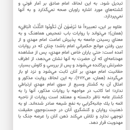
تبديل شود. به اين لحاظ، امام صادق بر آمار فوتي و
كشته‌هاي مورد اشاره راويان صحه نمي‌گذارد و به آن­ها
نمي‌پردازد.
علاوه بر اين، تعبير«أَ مَا تَرْضَوْنَ أَنْ تَكُونُوا الثُّلُثَ الْبَاقِيَ»
(همان)؛ مي‌تواند با روايات باب تمحيص هماهنگ و به
معناي رسيدن جامعه به پذيرش امامت امام مهدي و از
بين رفتن موانع حكمراني امام باشد؛ چنان كه در روايات
آمده است: حتي ياران خاص امام مهدي، پس از مشاهده
عهدنامه‌اي كه آن حضرت به آن­ها نشان مي‌دهد، از اطراف
حضرتش پراكنده مي‌شوند و پس از بررسي و كاوش بسيار،
حقانيت امام مهدي بر آنان ثابت مي‌شود و نزد او باز
مي‌گردند (همان، ص۶۷۲). به اين لحاظ، روايت مذكور و
امثال آن به كشتار وسيع از سوي امام مهدي ارتباطي
ندارد؛ اما كاتب در مواجهه با روايات مذكور، آن­ها را به
كشتار عامه ناظر دانسته و معتقد است روايات از ناحيه
ائمه با يك جانبه‌گرايي به نفع شيعه صادر شده‌اند. او به
ذهنيت روايان و كنشگري آنان در جست‌وجوي حقيقت
توجهي ندارد و تلاش مي‌كند ذهن آنان را عرصه جنگ با
مهدويت قرار دهد.