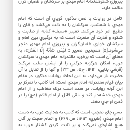
پيروزي شكوهمندانه امام مهدي بر سركشان و طغيان گران
دلالت دارد.
تأمل در روايات با لحن مذكور، گوياي آن است كه امام
مهدي با شمشير، سركشان را به ذلت مي‌كشد و آنان را
مطيع امر خود مي‌كند. تعبير «سيف» كنايه از صلابت و
شكوه و قدرت آن حضرت است كه به درگيري بين امام و
سركشان خواري طغيان‌گران و پيروزي امام مهدي منجر
مي‌شود.[۵] همچنين تعبير « لَيْسَ شَأْنُهُ إِلَّا الْقَتْلَ»، به
معناي آن است كه برخورد مقتدرانه امام مهدي با سركشان
عرب، امكان هرگونه حركتي را از ايشان سلب مي‌كند
(قرشي بنايي، ۱۴۱۲: ج۵، ص۲۳۱) و آن­ها را از تقابل با آن
حضرت باز مي‌دارد. به اين لحاظ، روايات مذكور، در مقام
بيان قيام مقتدرانه امام مهدي است؛ اما كاتب با تمركز بر
اين گونه روايات، در صدد است درك مخاطب را از امام
مهدي خدشه‌دار كند و تلقي قاتل از امام قائم (عج) را در
ذهن او جاي دهد.
بسي جاي تعجب است كه كاتب به هدايت عرب به دست
امام مهدي (طبري، ۱۴۱۳: ص ۴۶۹) و اتمام حجت بر آنان
هيچ اشاره‌اي نمي‌كند و بر ثابت كردن كشتار عرب به