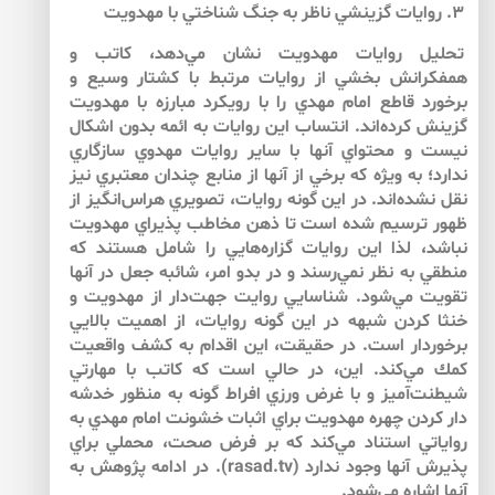
۳. روايات گزينشي ناظر به جنگ شناختي با مهدويت
تحليل روايات مهدويت نشان مي‌دهد، كاتب و
همفكرانش بخشي از روايات مرتبط با كشتار وسيع و
برخورد قاطع امام مهدي را با رويكرد مبارزه با مهدويت
گزينش كرده‌اند. انتساب اين روايات به ائمه بدون اشكال
نيست و محتواي آن­ها با ساير روايات مهدوي سازگاري
ندارد؛ به ويژه كه برخي از آن­ها از منابع چندان معتبري نيز
نقل نشده‌اند. در اين گونه روايات، تصويري هراس‌انگيز از
ظهور ترسيم شده است تا ذهن مخاطب پذيراي مهدويت
نباشد، لذا اين روايات گزاره‌هايي را شامل هستند كه
منطقي به نظر نمي‌رسند و در بدو امر، شائبه جعل در آن­ها
تقويت مي‌شود. شناسايي روايت جهت‌دار از مهدويت و
خنثا كردن شبهه در اين گونه روايات، از اهميت بالايي
برخوردار است. در حقيقت، اين اقدام به كشف واقعيت
كمك مي‌كند. اين، در حالي است كه كاتب با مهارتي
شيطنت‌آميز و با غرض ورزي افراط گونه به منظور خدشه
دار كردن چهره مهدويت براي اثبات خشونت امام مهدي به
رواياتي استناد مي‌كند كه بر فرض صحت، محملي براي
پذيرش آن­ها وجود ندارد (rasad.tv). در ادامه پژوهش به
آن­ها اشاره مي‌شود.