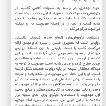
جواد جعفري در پاسخ به شبهات كلامي كاتب، در
پژوهشي به نام «حديث حضور» به اين نكته رسيده است
كه احمد كاتب با جاهليت، به سخنگوي وهابيت تبديل
شده است و آنچه را در زمينه مهدويت به او ديكته
مي‌شود، بازگو مي‌كند.
دستاورد پژوهش‌هاي انجام شده، ضعيف دانستن
رواياتي است كه تصويري خشن از سيره امام مهدي ارائه
مي‌كنند. كاتب با دست يازيدن به اين مسئله، روايتي
جهت‌دار از سيره امام مهدي پيش گرفته و با اتكا بر اين
نتيجه از آن به عنوان مؤلفه آسيب استفاده و مغالطه‌اي
جديد مطرح كرده و مدعي شده است مهدويت با توجه به
ديدگاه محققان شيعه، بر پايه روايات ضعيف شكل گرفته
است. او با اين ادعا، اصل مهدويت را نشانه رفته و شيعه
را به سست بودن بنيادهاي اين انديشه و مستندات آن
متهم مي‌كند. او و همدستانش به منظور انكار مهدويت،
وجود روايات مورد بحث در كتاب‌هاي معتبر و منابع دست
اول مهدويت را دست‌مايه ديگري براي القاي شبهه قرار
داده‌اند تا از اين طريق نيز، خشونت از سيره امام مهدي،
تحليلي مستند، به شمار آيد. از جمله اين كتاب‌ها، غيبت