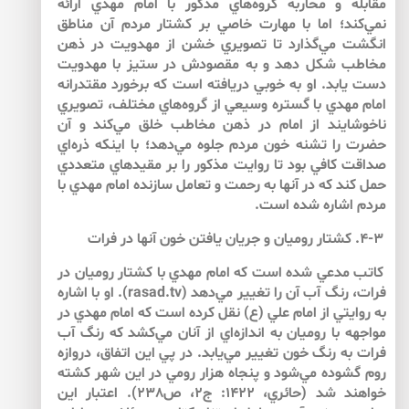
مقابله و محاربه گروه‌هاي مذكور با امام مهدي ارائه
نمي‌كند؛ اما با مهارت خاصي بر كشتار مردم آن مناطق
انگشت مي‌گذارد تا تصويري خشن از مهدويت در ذهن
مخاطب شكل دهد و به مقصودش در ستيز با مهدويت
دست يابد. او به خوبي دريافته است كه برخورد مقتدرانه
امام مهدي با گستره وسيعي از گروه‌هاي مختلف، تصويري
ناخوشايند از امام در ذهن مخاطب خلق مي‌كند و آن
حضرت را تشنه خون مردم جلوه مي‌دهد؛ با اين­كه ذره‌اي
صداقت كافي بود تا روايت مذكور را بر مقيدهاي متعددي
حمل كند كه در آن­ها به رحمت و تعامل سازنده امام مهدي با
مردم اشاره شده است.
۴-۳. كشتار روميان و جريان يافتن خون آن­ها در فرات
كاتب مدعي شده است كه امام مهدي با كشتار روميان در
فرات، رنگ آب آن را تغيير مي‌دهد (rasad.tv). او با اشاره
به روايتي از امام علي (ع) نقل كرده است كه امام مهدي در
مواجهه با روميان به اندازه‌اي از آنان مي‌كشد كه رنگ آب
فرات به رنگ خون تغيير مي‌يابد. در پي اين اتفاق، دروازه
روم گشوده مي‌شود و پنجاه هزار رومي در اين شهر كشته
خواهند شد (حائري، 1422: ج2، ص238). اعتبار اين