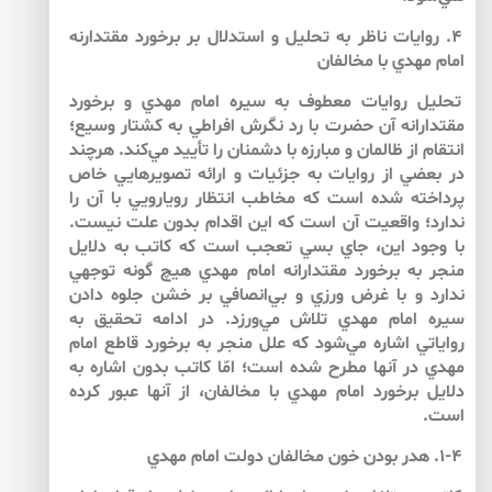
۴. روايات ناظر به تحليل و استدلال بر برخورد مقتدارنه
امام مهدي با مخالفان
تحليل روايات معطوف به سيره امام مهدي و برخورد
مقتدارانه آن حضرت با رد نگرش افراطي به كشتار وسيع؛
انتقام از ظالمان و مبارزه با دشمنان را تأييد مي‌كند. هرچند
در بعضي از روايات به جزئيات و ارائه تصويرهايي خاص
پرداخته شده است كه مخاطب انتظار رويارويي با آن را
ندارد؛ واقعيت آن است كه اين اقدام بدون علت نيست.
با وجود اين، جاي بسي تعجب است كه كاتب به دلايل
منجر به برخورد مقتدارانه امام مهدي هيچ گونه توجهي
ندارد و با غرض ورزي و بي‌انصافي بر خشن جلوه دادن
سيره امام مهدي تلاش مي‌ورزد. در ادامه تحقيق به
رواياتي اشاره مي‌شود كه علل منجر به برخورد قاطع امام
مهدي در آن­ها مطرح شده است؛ امّا كاتب بدون اشاره به
دلايل برخورد امام مهدي با مخالفان، از آن­ها عبور كرده
است.
۱-۴. هدر بودن خون مخالفان دولت امام مهدي