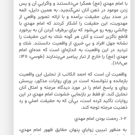
با امام مهدي (عج) همگرا مي‌دانستند و واگرايي آن و پس
زدن موعود در ذهن آنان نمي‌گنجيد. به همين دليل، ائمه
در صدد بيان حقيقت برآمده و با ارائه تصوير واقعي از
مهدويت، اين حقيقت را آشكار كردند كه امام مهدي با
چالشي روبه رو مي‌شود كه براي برطرف كردن آن به برخورد
قاطع ناگزير است و آنان هر گونه شك به اين حقيقت را
نشانه جهل افراد و بي خبري از واقعيت دانستند. شك و
ترديد در اين واقعيت به اندازه‌اي است كه عده‌اي امام
مهدي (عج) را خارج از تبار پيامبر مي‌پندارند (طوسي، ۱۴۱۱:
ص۱۸۸).
واقعيت آن است كه احمد الكاتب از تحليل اين واقعيت
بازمانده و نتوانسته است در وراي روايات مذكور، پرسش
رواي و پاسخ امام را در مورد ديدگاه مرجئه و امثال آنان
تحليل كند. او فقط بر بازنمايي خشونت امام مهدي در اين
روايات تأكيد كرده است، بي‌آن كه به حقيقت اصلي و رد
ذهنيت مرجئه توجه كند.
۱-۲. رحمت بودن امام مهدي
به منظور تبيين زواياي پنهان حقايق ظهور امام مهدي،