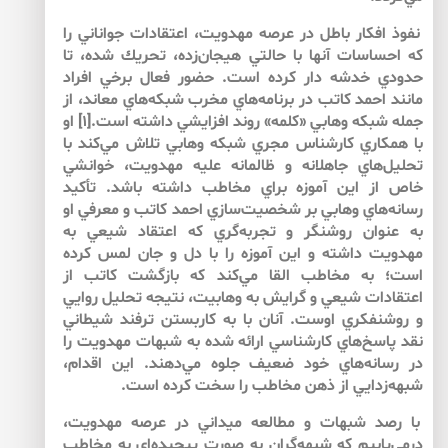
نفوذ افكار باطل در عرصه مهدويت، اعتقادات جواناني را
كه احساسات آن­ها با حالتي هيجان‌زده، تحريك شده، تا
حدودي خدشه دار كرده است. حضور فعال برخي افراد
مانند احمد كاتب در برنامه‌هاي مخرب شبكه‌هاي معاند، از
جمله شبكه وهابي «كلمه» روند افزايشي داشته است.[۱] او
با همكاري كارشناس مجري شبكه وهابي تلاش مي‌كند با
تحليل‌هاي جاهلانه و ظالمانه عليه مهدويت، خوانشي
خاص از اين آموزه براي مخاطب داشته باشد. تأكيد
رسانه‌هاي وهابي بر شخصيت‌سازي احمد كاتب و معرفي او
به عنوان روشنگر و تجربه‌گري كه اعتقاد شيعي به
مهدويت داشته و اين آموزه را با دل و جان لمس كرده
است؛ به مخاطب القا مي‌كند كه بازگشت كاتب از
اعتقادات شيعي و گرايش به وهابيت، نتيجه تحليل روايي
و روشنفكري اوست. آنان با به كاربستن ترفند شيطاني
نقد پاسخ‌هاي كارشناسي ارائه شده به شبهات مهدويت را
در رسانه‌هاي خود ضعيف جلوه مي‌دهند. اين اقدام،
شبهه‌زدايي از ذهن مخاطب را سخت كرده است.
با رصد شبهات و مطالعه ميداني در عرصه مهدويت،
درمي‌يابيم كه شبهه‌گران به صورت پيچيده‌اي به مخاطب