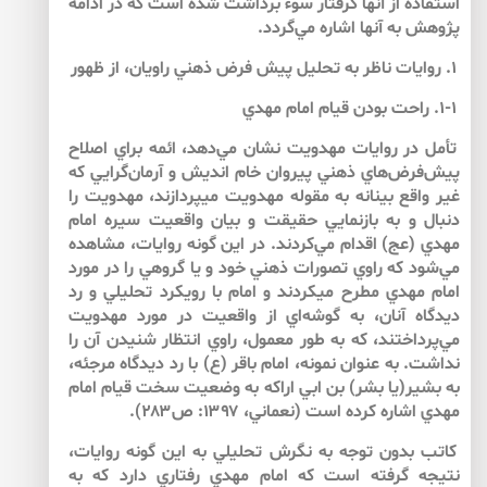
استفاده از آن­ها گرفتار سوء برداشت شده است كه در ادامه
پژوهش به آن­ها اشاره مي‌گردد.
۱. روايات ناظر به تحليل پيش فرض ذهني راويان، از ظهور
۱-۱. راحت بودن قيام امام مهدي
تأمل در روايات مهدويت نشان مي‌دهد، ائمه براي اصلاح
پيش‌فرض‌هاي ذهني پيروان خام انديش و آرمان‌گرايي كه
غير واقع بينانه به مقوله مهدويت مي­پردازند، مهدويت را
دنبال و به بازنمايي حقيقت و بيان واقعيت سيره امام
مهدي (عج) اقدام مي‌كردند. در اين گونه روايات، مشاهده
مي‌شود كه راوي تصورات ذهني خود و يا گروهي را در مورد
امام مهدي مطرح مي­كردند و امام با رويكرد تحليلي و رد
ديدگاه آنان، به گوشه‌اي از واقعيت در مورد مهدويت
مي‌پرداختند، كه به طور معمول، راوي انتظار شنيدن آن را
نداشت. به عنوان نمونه، امام باقر (ع) با رد ديدگاه مرجئه،
به بشير(يا بشر) بن ابي اراكه به وضعيت سخت قيام امام
مهدي اشاره كرده است (نعماني، ۱۳۹۷: ص۲۸۳).
كاتب بدون توجه به نگرش تحليلي به اين گونه روايات،
نتيجه گرفته است كه امام مهدي رفتاري دارد كه به