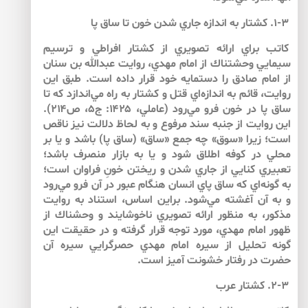
۱-۳. كشتار به اندازه جاري شدن خون تا ساق پا
كاتب براي ارائه تصويري از كشتار افراطي و ترسيم
سيمايي وحشتناك از امام مهدي، روايت عبدالله بن سنان
از امام صادق را دستمايه خود قرار داده است. طبق اين
روايت، قائم به اندازه‌اي قتل و كشتار به راه مي‌اندازد كه تا
ساق پا در خون فرو مي‌رود (عاملي، ۱۴۲۵: ج۵، ص۲۱۴).
اين روايت از جنبه سند مرفوع و به لحاظ دلالت نيز ناقص
است؛ زيرا «سوق» چه جمع «ساق» (ساق پا) باشد و يا بر
محلي در كوفه اطلاق شود و يا به بازار منصرف باشد؛
تعبيري كنايي از جاري شدن و ريختن خونِ فراوان است؛
به گونه‌اي كه ساق پاي انسان هنگام عبور در آن فرو مي‌رود
و به آن آغشته مي‌شود. براين اساس، استناد به روايت
مذكور، به منظور ارائه تصويري ناخوشايند و وحشناك از
ظهور امام مهدي، مورد توجه قرار گرفته و در حقيقت اين
گونه تحليل از سيره امام مهدي حصرگرايي سيره آن
حضرت در رفتار خشونت آميز است.
۲-۳. كشتار عرب