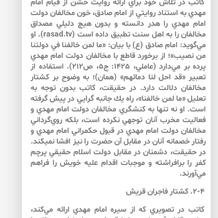
كاتب در تلاش خود براي ارائه روايت خشن از قيام امام
مهدي به استناد روايتي از امام صادق، خون مخالفان دولت
امام مهدي را هدر دانسته و بدون ‌هيچ دليلي مصداق
مخالفان را به اهل سنت تطبيق داده است (rasad.tv). او
مي‌گويد: امام صادق (ع) با بيان: «ما لمن خالفنا في دولتنا
من نصيب»؛ از برخورد قاطع با مخالفان دولت امام مهدي
پرده بر مي‌دارد (عاملي، 1425: ج5، ص212). استفاده از
تعبير «قد احل لنا دمائهم» (همان)؛ به وضوح بر كشتار
مخالفان دلالت دارد. در حقيقت، كاتب بدون توجه به
تعليل «ما لمن خالفنا»، راه يك جانبه گرايي در پيش گرفته
است. او نه تنها به كنشگري مخالفان دولت امام مهدي و
فعاليت مخرب آنان توجهي نكرده است، بلكه روي‌گرداني
مخالفان دولت امام مهدي در قبول حكمراني امام مهدي و
رفتار خصمانه آنان در مقابل آن حضرت را نيز افشا نمي­كند.
در حقيقت، دشمنان در مقابل دولت اسلام حقيقي پرچم
كفر را برافراشته و موجبات اقدام عليه خويش را فراهم
مي‌آورند.
۲-۴. كشتار فاجران قريش
كاتب در تصويري كه از سيره امام مهدي ارائه مي‌كند،