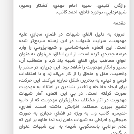
واژگان كليدي: سيره امام مهدي، كشتار وسيع،
شبهه‌زدايي، برخورد قاطع، احمد كاتب.
مقدمه
امروزه به دليل القاي شبهات در فضاي مجازي عليه
مهدويت، سرايت شبهات در اين زمينه سريع‌تر شده
است. اين اتفاق، شبهه‌شناسي و شبهه‌پژوهي را وارد
عرصه جديدي كرده است. از اين اتفاق، مي‌توان به عنوان
اغواي مخاطب براي القاي شبهه ياد كرد و متعاقب آن،
ستيز و انكار مهدويت را شاهد بود. اين جريان، در ستيز با
واقعيت، عقل و منطق را از كار مي‌اندازد و با اعتقادات
قومي و ديني، به بدترين شكل مبارزه مي‌كند. اين حركت،
براي ايجاد مغالطه و تغيير بنيادين در اعتقاد به مهدويت
صورت گرفته است. در پي اين اتفاق، آمار شبهات
مهدويت در آثار مختلف تحليل‌گران مهدويت كه از دايره
تشيع بيرون هستند، افزايش داشته است. قفاري،
خميس، كاتب و… به ويژه در فضاي مجازي به صورت
هيجاني و افراطي به شبهات دامن زده‌اند؛ علاوه بر اين كه
عدم توانايي پاسخگويي شيعه به اين شبهات عنوان
مي‌گردد.