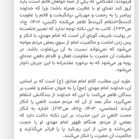
فرمودند: «هنگامي كه يكي از شما خواهان قائم است، بايد
آروز كند تمناي او با عافيت همراه باشد؛ چرا كه خداوند
پيامبر را به رحمت و مهرباني برانگيخت و قائم را عقوبت
كننده[=انتقام گيرنده] ظاهر مي‌كند» (كليني، ۱۴۰۷: ج۸،
ص۲۳۳). كاتب به اين نكته توجه ندارد كه تعبير «نقمت»
در روايت شريف گوياي آن است كه امام مهدي، با انكار و
پس زدن امامت و حاكميت امام از سوي بعض مردم مواجه
مي‌شود كه نمي‌تواند نسبت به آن بي‌تفاوت باشد. در
حقيقت آن حضرت با مقاومت فعال و اقدام دفعي عده‌اي
روبه ور مي‌شود كه به برخورد مقتدرانه با اين جريان ناچار
مي‌شود.
مؤيد اين مطلب، كلام امام صادق (ع) است كه بر اساس
آن، خداوند امام مهدي (عج) را به عنوان منتقم و غضب بر
بندگان ظاهر مي‌كند؛ با اين كه خداوند از بندگانش انتقام
نمي‌گيرد، مگر بعد از آن كه مردم حجت الاهي را انكار
كردند (مجلسي، ۱۴۰۳: ج۵۷، ص۲۱۳). اشاره به انكار
حجت الاهي در اين حديث، بر اين نكته دلالت دارد كه
بعضي از مردم، هنگام ظهور امام مهدي او را حجت
نمي‌دانند و حتي از اين رويكرد پا را فراتر مي‌گذارند و
حاكميت آن حضرت را انكار مي‌كنند.