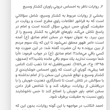
۲. روايات ناظر به احساس دروني راويان كشتار وسيع
بخشي از روايات مربوط به كشتار وسيع، شامل سؤالاتي
است كه به فراخور اطلاعات راوي مطرح است و روايت در
حقيقت، گوياي حس دروني سؤال كننده است و امام در
پاسخ تلاش مي‌كند باورهاي افراطي به كشتار وسيع را از
بين ببرد. به عنوان نمونه در سخن امام صادق (ع) آمده
است: «امر ظهور محقق نمي‌شود تا اين كه يك سوم مردم
از بين بروند.» به آن حضرت گفته شد: در اين صورت چه
كسي باقي مي‌ماند؟! امام صادق (ع) در جواب فرمود: «آيا
شما دوست نداريد يك سوم باقي مانده باشيد؟!» (صدوق،
۱۳۹۵: ج۲، ص۶۵۶). تعبير«فقيل له اذا ذهب ثلث الناس
فما يبقي»، گوياي آن است كه راوي احساس خوشايندي از
كشتار وسيع و توقع شنيدن اين سخن را از امام نداشته و
با سؤالش در تلاش است تا ناسازگاري ذهنيت خويش را با
دريافتش از روايات، برطرف كند و با شاخص قرار دادن
سخن امام، باور خويش را اصلاح كند تا حس ناخوشايند
راوي نسبت به حقيقت برطرف ‌شود.
احمد الكاتب در مواجهه با اين گونه روايات، بدون اين كه