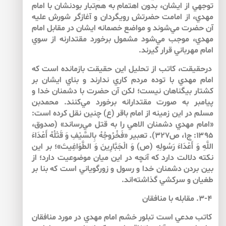
توجهي از ايشان، بدون اهتمام به هم‌تبار بودنشان با امام
مهدي، از امامت حضرتش رويگردان و آغازگر شورش عليه
آن حضرت مي‌شوند و مواضع خصمانه ايشان در مقابل امام
مهدي، موجب مي‌شود مشمول برخورد مقتدارنه از سوي
امام مهرباني قرار گيرند.
درحقيقت، كاتب از تحليل اين حقيقت بازمانده است كه
امام مهدي با توده مردم كاري ندارند و بناي ايشان بر
كشتار بيگناهان نيست؛ لكن آن حضرت با دشمنان خدا و
پيامبر به صورت مقتدارانه برخورد مي‌كنند. محمدبن
مسلم در اين زمينه از امام باقر (ع) چنين نقل كرده است:
«امام مهدي دشمنان الاهي را به قتل مي‌رساند» (صدوق،
۱۳۹۵: ج۱، ص۳۲۷). تعبير «فَخُرُوجُهُ بِالسَّيْفِ وَ قَتْلُهُ أَعْدَاءَ
اللَّهِ وَ أَعْدَاءَ رَسُولِهِ (ص) وَ الْجَبَّارِينَ وَ الطَّوَاغِيتَ»؛ بر اين
نكته دلالت دارد كه آنچه در اين ميان موضوعيت دارد؛ از
بين بردن دشمنان خدا و رسول و زورگوياني است كه بنا بر
طغيان و سركشي گذاشته‌اند.
۳-۴. مقابله با منافقان
كاتب مدعي است تبلور خشم امام مهدي در مورد منافقان