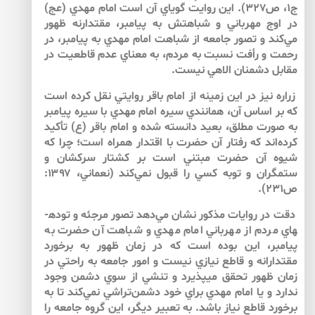
ج۱، ص۳۲۷). اين روايت گوياي آن است امام مهدي (عج)
در اوج مهرباني و شباهتش به پيامبر، مقتدارنه ظهور
مي‌كند و تصور جامعه از شباهت امام مهدي به پيامبر، در
رحمت و رأفت نسبت به مردم، به معناي عدم قاطعيت در
مقابل دشمنان الاهي نيست.
زراره نيز در اين زمينه از امام باقر روايتي نقل كرده است
كه بر اساس آن، همانندي سيره امام مهدي با سيره پيامبر
به صورت مطلق، بعيد دانسته شده و امام باقر (ع) تأكيد
كرده‌اند كه رفتار آن حضرت با اقتدار همراه است؛ چرا كه
شيوه آن حضرت مبتني است بر كشتار سركشان و
ستمگران و توبه كسي را قبول نمي‌كند (نعماني، ۱۳۹۷:
ص۲۳۱).
دقت در روايات مذكور نشان مي‌دهد تصور مرجئه و توده­
هاي مردم از مهرباني امام مهدي و شباهت آن حضرت به
پيامبر، اين بوده است كه در زمان ظهور به برخورد
مقتدارانه و قاطع نيازي نيست و امور جامعه به راحتي در
زمان ظهور تحقق مي­پذيرد و تنشي از سوي دشمن وجود
ندارد و يا امام مهدي براي خود دشمن‌تراشي نمي‌كند تا به
برخورد قاطع نياز باشد. به تعبير ديگر، اين گروه جامعه را