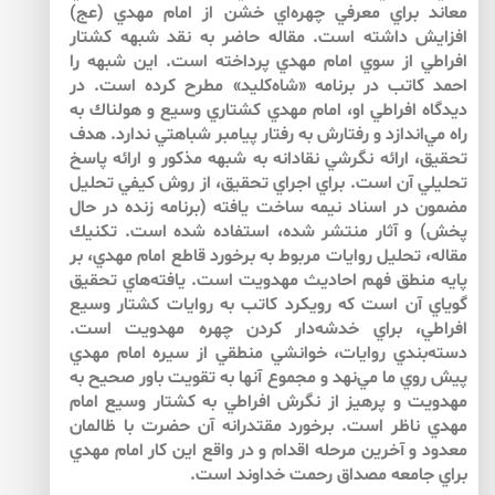
معاند براي معرفي چهره‌اي خشن از امام مهدي (عج)
افزايش داشته است. مقاله حاضر به نقد شبهه كشتار
افراطي از سوي امام مهدي پرداخته است. اين شبهه را
احمد كاتب در برنامه «شاه‌كليد» مطرح كرده است. در
ديدگاه افراطي او، امام مهدي كشتاري وسيع و هولناك به
راه مي‌اندازد و رفتارش به رفتار پيامبر شباهتي ندارد. هدف
تحقيق، ارائه نگرشي نقادانه به شبهه مذكور و ارائه پاسخ
تحليلي آن است. براي اجراي تحقيق، از روش كيفي تحليل
مضمون در اسناد نيمه ساخت يافته (برنامه زنده در حال
پخش) و آثار منتشر شده، استفاده شده است. تكنيك
مقاله، تحليل روايات مربوط به برخورد قاطع امام مهدي، بر
پايه منطق فهم احاديث مهدويت است. يافته‌هاي تحقيق
گوياي آن است كه رويكرد كاتب به روايات كشتار وسيع
افراطي، براي خدشه‌دار كردن چهره مهدويت است.
دسته‌بندي روايات، خوانشي منطقي از سيره امام مهدي
پيش روي ما مي‌نهد و مجموع آن­ها به تقويت باور صحيح به
مهدويت و پرهيز از نگرش افراطي به كشتار وسيع امام
مهدي ناظر است. برخورد مقتدرانه آن حضرت با ظالمان
معدود و آخرين مرحله اقدام و در واقع اين كار امام مهدي
براي جامعه مصداق رحمت خداوند است.