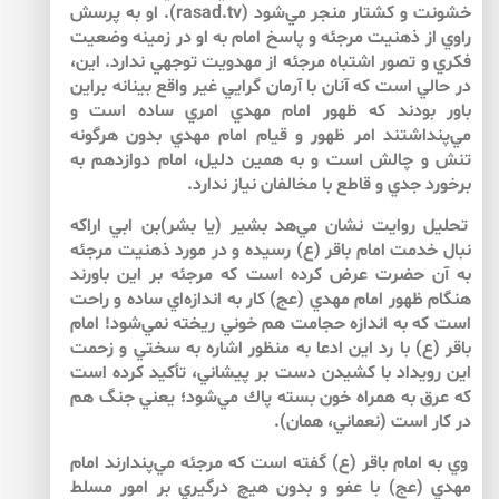
خشونت و كشتار منجر مي‌شود (rasad.tv). او به پرسش
راوي از ذهنيت مرجئه و پاسخ امام به او در زمينه وضعيت
فكري و تصور اشتباه مرجئه از مهدويت توجهي ندارد. اين،
در حالي است كه آنان با آرمان گرايي غير واقع بينانه براين
باور بودند كه ظهور امام مهدي امري ساده است و
مي‌پنداشتند امر ظهور و قيام امام مهدي بدون هرگونه
تنش و چالش است و به همين دليل، امام دوازدهم به
برخورد جدي و قاطع با مخالفان نياز ندارد.
تحليل روايت نشان مي‌هد بشير (يا بشر)بن ابي اراكه
نبال خدمت امام باقر (ع) رسيده و در مورد ذهنيت مرجئه
به آن حضرت عرض كرده است كه مرجئه بر اين باورند
هنگام ظهور امام مهدي (عج) كار به اندازه‌اي ساده و راحت
است كه به اندازه حجامت هم خوني ريخته نمي‌شود! امام
باقر (ع) با رد اين ادعا به منظور اشاره به سختي و زحمت
اين رويداد با كشيدن دست بر پيشاني، تأكيد كرده است
كه عرق به همراه خون بسته پاك مي‌شود؛ يعني جنگ هم
در كار است (نعماني، همان).
وي به امام باقر (ع) گفته است كه مرجئه مي‌پندارند امام
مهدي (عج) با عفو و بدون هيچ درگيري بر امور مسلط