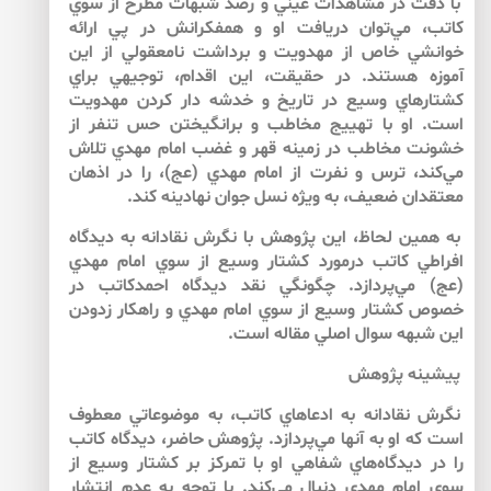
با دقت در مشاهدات عيني و رصد شبهات مطرح از سوي
كاتب، مي‌توان دريافت او و همفكرانش در پي ارائه
خوانشي خاص از مهدويت و برداشت نامعقولي از اين
آموزه هستند. در حقيقت، اين اقدام، توجيهي براي
كشتارهاي وسيع در تاريخ و خدشه دار كردن مهدويت
است. او با تهييج مخاطب و برانگيختن حس تنفر از
خشونت مخاطب در زمينه قهر و غضب امام مهدي تلاش
مي‌كند، ترس و نفرت از امام مهدي (عج)، را در اذهان
معتقدان ضعيف، به ويژه نسل جوان نهادينه كند.
به همين لحاظ، اين پژوهش با نگرش نقادانه به ديدگاه
افراطي كاتب درمورد كشتار وسيع از سوي امام مهدي
(عج) مي‌پردازد. چگونگي نقد ديدگاه احمدكاتب در
خصوص كشتار وسيع از سوي امام مهدي و راهكار زدودن
اين شبهه سوال اصلي مقاله است.
پيشينه پژوهش
نگرش نقادانه به ادعاهاي كاتب، به موضوعاتي معطوف
است كه او به آن­ها مي‌پردازد. پژوهش حاضر، ديدگاه كاتب
را در ديدگاه‌هاي شفاهي او با تمركز بر كشتار وسيع از
سوي امام مهدي دنبال مي‌كند. با توجه به عدم انتشار