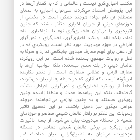
مكتب اخباري‌‌گري نيست و عالماني را كه به گفتار آن‌‌ها در
اين پژوهش استناد مي‌‌گردد، نمي‌‌توان اخباري به معناي
مصطلح آن‌‌ نام نهاد؛ هرچند ممكن است در بخشي از
حوزه‌‌هاي ديني از جريان اخباري متأثر باشند كه چنين
اثرپذيري را مي‌‌توان «اخباري‌‌گري نو» يا «نواخباري» نام
نهاد، بلكه نقد رويكرد اخباري‌‌گري، اخبارگراي و نص‌‌گراي
افراطي در حوزه مهدويت مورد نظر است. رويكردي كه در
آن، عقل براي فهم معارف مهدوي جايگاهي ندارد و صرفا به
نقل و روايات مهدوي بسنده شده است. در اين رويكرد،
عالمان ديني در يك سطح نيستند، بلكه مواجهه آن‌‌ها با
معارف قرآني و عقلاني متفاوت است. از منظر نگارنده
اين‌‌گونه نيست كه آثاري كه در حيطه رفتار بيان مي‌‌شوند،
قطعاً از رويكرد اخباري‌‌گري و نص‌‌گرايي افراطي نشأت
گرفته‌اند، بلكه اين پيامدها عمدتا و منطقا زاييده چنين
رويكري هستند و به چنين لوازمي مي‌انجامند؛ هرچند
عوامل ديگري نيز دخيل باشند. در اين تحقيق تاثير
رسوبات اين تفكر بر رفتار عالمان شيعي معاصر و حوزه‌هاي
علميه در مسئله مهدويت بيان مي‌شود. از جمله تاثيرات
اين رويكرد بر برخي عالمان شيعي معاصر در مسئله
مهدويت، مي‌توان به تطبيق‌گرايي، بيان مباحث غير