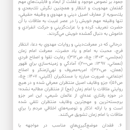
جمود بر نصوص موجود و غفلت از ابعاد و قابليت‌هاي مهم
گفتمان مهدويت و انتظار و همچنين نگرش تك‌بعدي و
يك‌سويه از معارف اصيل ديني و مهدوي و وظيفه حقيقي،
تنها وظيفه مهم خويش را در عصر غيبت به ملاقات با آن
حضرت تعريف كرده و با عزلت‌گزيني و حركت انفرادي و
خاموش به دنبال گمشده خويش مي‌گردند.
درحالي كه در معرفت‌ديني و روايات مهدوي به دعا، انتظار
فرج، محبت به امام و ياد حضرت، معرفت امام زمان
(مجلسي، ۱۴۰۳: ج۵، ص۳۱۲)؛ رعايت تقوا و اصلاح فردي
(نعماني، ۱۳۹۷: ص۲۰۰)؛ آمادگي و زمينه‌سازي براي ظهور
(همان، ص۳۲۰)؛ امربه‌معروف و نهي‌ازمنكر و اصلاح
اجتماعي، ضرورت مبارزه با مستكبران (كليني، ۱۴۰۷: ج۵،
ص۵۶)؛ جزو وظايف اصيل منتظران معرفي شده و در هيچ
روايتي ملاقات با امام زمان (عج) از منتظران مطالبه نشده؛
در حوزه رفتاري عده‌اي از عالمان شيعي، اين امر جزو
برجسته‌ترين و مهم‌ترين وظايف منتظران تلقي شده
است و با ارائه اذكار و توصيه‌هاي اخلاقي مردم را براي
ملاقات با امام زمان تشويق مي‌كنند.
۶. فقدان موضع‌گيري‌هاي مناسب در مواجهه با