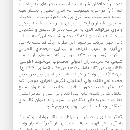
مقدس و حافظان شريعت و انتساب نظريه‌اي به پيامبر و
ائمه (ع) در حوزه مهدويت كه امري خطير و بسيار مهم
است؛ حساسيت بيش‌تري ورزيد. فهم نادرست از حديث،
تفسيري غلط از روايت و نشر آن، همراه با مسامحه و بدون
واكاوي مي‌تواند اثري به مراتب بدتر از نديدن و نشنيدن
آن داشته باشد؛ چرا كه گوينده و شنونده اين‌گونه روايات
دچار جهل مركب مي‌شود؛ اين نظريه رنگ قداست به خود
مي‌گيرد و سبب كژراهه و پيدايي فرقه‌هاي انحرافي
مي‌گردد (همان، ص۴۳)؛ درحالي كه دسته‌اي از عالمان
شيعي كه سردمداران اصولي محسوب مي‌شوند (طوسي،
۱۴۱۷: ج۱، ص۱۳۱؛ عاملي،۱۴۲۰: ص۴۵ و انصاري، ۱۴۱۹: ج۱،
ص۵۵۶)؛ خبر واحد را در اعتقادات و اصول بنيادين ديني
حجت نمي‌دانند؛ ولي گسترش نگرش اخباري موجب شد
كه تفكر حديث‌‌محور و قبول احاديث، به عنوان منبع
اعتقادات در شيعه غلبه پيدا كند و بر اخبار واحدِ بي‌‌اعتبار،
معارف و نظريه‌هاي اعتقادي بار شود و به عنوان نظريه‌اي
اعتقادي و مطلب قطعي مهدوي ترويج شود.
تفكر اخباري و نص‌گرايي افراطي در نقل روايات و تمسك
به آن‌ها در فهم معارف اعتقادي، از گذرگاه اخبار واحد
صحيح گذر كرده و به مشهورات بي‌اعتبار و احاديث