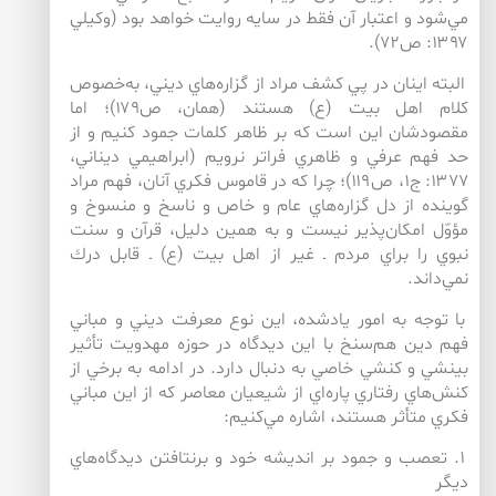
مي‌‌شود و اعتبار آن فقط در سايه روايت خواهد بود (وكيلي
۱۳۹۷: ص۷۲).
البته اينان در پي كشف مراد از گزاره‌‌هاي ديني، به‌خصوص
كلام اهل بيت (ع) هستند (همان، ص۱۷۹)؛ اما
مقصودشان اين است كه بر ظاهر كلمات جمود كنيم و از
حد فهم عرفي و ظاهري فراتر نرويم (ابراهيمي ديناني،
۱۳۷۷: ج۱، ص۱۱۹)؛ چرا كه در قاموس فكري آنان، فهم مراد
گوينده از دل گزاره‌‌هاي عام و خاص و ناسخ و منسوخ و
مؤوّل امكان‌‌پذير نيست و به همين دليل، قرآن و سنت
نبوي را براي مردم ـ غير از اهل بيت (ع) ـ قابل درك
نمي‌‌داند.
با توجه به امور يادشده، اين نوع معرفت ديني و مباني
فهم دين هم‌‌سنخ با اين ديدگاه در حوزه مهدويت تأثير
بينشي و كنشي خاصي به دنبال دارد. در ادامه به برخي از
كنش‌‌هاي رفتاري پاره‌‌اي از شيعيان معاصر كه از اين مباني
فكري متأثر هستند، اشاره مي‌‌كنيم:
۱. تعصب و جمود بر انديشه خود و برنتافتن ديدگاه‌‌هاي
ديگر