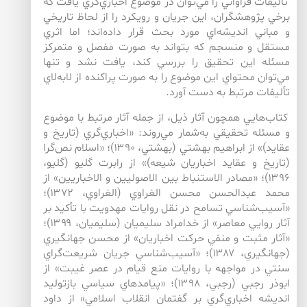
تأليفات فراواني را مي‌توان در موضوع اخباري‌‌گري يافت كه
برخي پژوهشگران، اين جريان و رويكرد را از لحاظ تاريخي
و مباني انديشه‌اي مورد بحث قرار داده‌اند؛ اما اثري
مستقل و منسجم كه بتواند به صورت مفصل و متمركز
مسئله اين تحقيق را بررسي كند، يافت نشد و تنها
مي‌توان محتواي اين موضوع را به صورت پراكنده از لابه‌لاي
تأليفات مرتبط به دست آورد.
كتاب‌‌هايي همچون آثار ذيل، از جمله آثار مرتبط با موضوع
و مسئله تحقيقي به‌شمار مي‌روند: «اخباري‌گري (تاريخ و
عقايد)» از ابراهيم بهشتي (بهشتي، ۱۳۹۰)؛ «اسلام نص‌گرا
(تاريخ و عقايد اخباريان شيعه)» از رابرت گليو (گليو،
۱۳۹۶)؛ «مصادر الاستنباط بين الاصوليين و الاخباريين» از
محمد عبدالحسن محسن الغراوي (الغراوي، ۱۳۷۲)؛
«آسيب‌شناسي تسامح در نقل روايات مهدويت با تأكيد بر
آثار روايي معاصر» از خدامراد سليميان (سليميان، ۱۳۹۹)؛
«آثار مثبت و منفي حركت اخباريان» از محسن جهانگيري
(جهانگيري، ۱۳۸۷)؛ «آسيب‌شناسي جريان شريعت‌گراي
سنتي در مواجهه با روايات منع قيام در عصر غيبت» از
ابوذر رجبي (رجبي، ۱۳۹۸)؛ «پيامدهاي سياسي بازتوليد
انديشه اخباري‌گري بر گفتمان انقلاب اسلامي» از داود