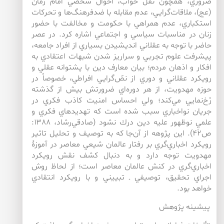
ضروري، همچون نقل خواب، احوال شخصي امام زمان
(عج)، ملاقات‌‌گرايي، عدم مقابله‌ با ضدفرهنگ‌ها و تحركات
استكباري، عدم همراهي با حكومت و مخالفت با حضور
زنان در مناسبات سياسي و اجتماعي اشاره كرد. در عصر
حاضر با توجه به عقلاني انديشيدن بسياري از افراد جامعه،
پيشرفت علوم تجربي و سراريز شدن شبهات اعتقادي به
افكار و اذهان مردم؛ بيان معارف دين با پشتوانه عقلي و
رويكرد عقلاني و دوري از نصّ‌گرايي افراطي، خصوصاً در
حوزه مهدويت، از هر دوره‌اي ضرورتش بيش‌ از گذشته
رُخ‌نمايي مي‌كند؛ ولي احساس امنيت كاذب فكري در
جريان‌ نواخباري سبب شده است كه تهديدهاي فكري و
علميِ نوظهور عليه دين درك نشود (صادقي‌‌رشاد، ۱۳۸۸:
ص۴۲). اين پژوهه از آن‌جا كه به توصيف و تحليل تاثير
رويكرد اخباري‌گري بر رفتار عالمان شيعي معاصر در آموزۀ
مهدويت توجه دارد و به دنبال كشف نقش رويكرد
اخباري‌گري در كنش عالمان معاصر است؛ از لحاظ روش
اجراي تحقيق، توصيفي ـ تبييني و با رويكرد انتقادي
خواهد بود.
پيشينه پژوهش