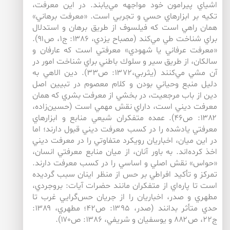
اشياي پيرامون خود مواجهه مي‌يابند. در اين معرفت،
تكيه بر ابزارهاي حسي و تجربي است. «معرفت برهاني»
همان راهي است كه فيلسوف از طريق برهان و استدلال
براي شناخت طي مي‌كند (مصباح يزدي، ۱۳۸۶: ج۱، ص۹۱).
«معرفت عرفاني يا شهودي» معرفتي است كه عارفان و
سالكان، از طريق سير و سلوك باطني براي شناخت امور در
آن مشي مي‌كنند (يثربي،۱۳۷۲: ص۳۳). دين الاهي به
دليل منبع وحياني بودن و كلام معصوم در تبيين اصل
دين از باب مرجعيت، در بخشي از معرفت بشري كه همان
معرفت ديني است، داراي نقش مهمي است (حسين‌زاده،
۱۳۸۲: ص۴۶). عمده متفكران شيعي منابع و ابزارهاي
معرفتي يادشده را در كسب معرفت ديني قبول دارند؛ اما
در اين ميان، اخباريان رويكرد متفاوتي را در معرفت ديني
اخذ كرده‌‌اند. به باور آنان، از ميان منابع معرفتي انسان،
«حواس» نقش اصلي و اساسي را در كسب معرفت دارند.
تمركز و تأكيد افراطي بر حس از منظر اينان سبب گرديده
است تا پاره‌‌اي از متفكران مانند حضرات آيات: بروجردي،
مطهري و صدر، اخباريان را از جريان حس‌‌گرايي غرب تا
حدي متأثر بدانند (صدر، ۱۳۹۵: ص۴۲؛ مطهري، ۱۳۸۹:
ج۲۲، ص۸۸۲ و يوسفيان و شريفي، ۱۳۸۶: ص۱۷۰).