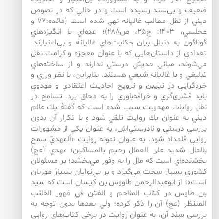
ضعيف و بي‌سند رسيده است و در حالي كه در نصوص
ديني از نقل مطالب غاليانه نهي شده است (مائده:۷۷ و
مجلسي، ۱۴۰۳: ج۲۵، ص۲۸۸)؛ عده‌‌اي با انگيزه‌‌هاي
گوناگون به دنبال بيان حكايت‌‌هاي غاليانه و بي‌‌اعتبارند.
تعدادي از داستان‌‌هايي كه با عنوان معجزه و كرامت نقل
مي‌‌شوند، مباني حديثي درستي ندارند و از ساخته‌هاي
تبليغي و يا غاليانه شيعي هستند. بنابراين، با نظر ورزي و
خردگرايي در تبيين و ترويج احاديث اعتقادي و مهدوي
بايد قشري‌گري و خرافه‌باوري را به محاق برد. تسامح در
نقل روايات مهدويت سبب شده است كه گفتۀ يك عالم
ديني به عنوان يك روايت تلقي شود و با تكرار آن بدون
بررسي درستي و نادرستي‌اش، به عنوان يكي از مشهورات
روايي قلمداد شود. به عنوان نمونه روايت «ألمهديّ سمح
بالمال شديد على العمال رحيم بالمساكين؛ مهدي (عج)
بخشنده‌اي است كه مال را به وفور مي‌بخشد؛ بر مسئولان
كشوري بسيار سخت مي‌گيرد و بر بي‌نوايان بسيار مهربان
است»؛ از ابوعبدالرحمن طاووس بن كيسان است كه سيد
بن طاوس در كتاب الملاحم و الفتن في ظهور الغائب
المنتظر (عج) آن را ذكر كرده؛ ولي بعدها بدون توجه به
بررسي سند آن، به عنوان روايت در برخي كتاب‌هاي روايي