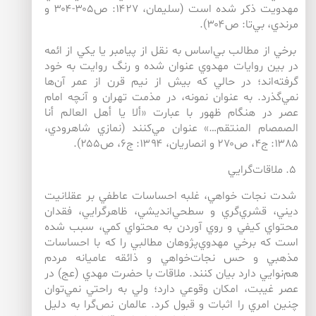
مهدويت ذكر شده است (سليمان، ۱۴۲۷: ص۳۰۵-۳۰۴ و
مرندي، بي‌‌تا: ص۳۰۴).
برخي از مطالب بي‌اساس به نقل از پيامبر يا يكي از ائمه
در بين روايات مهدوي عنوان شده و رنگ روايت به خود
گرفته‌اند؛ در حالي كه بيش از نيم قرن از عمر آن‌ها
نمي‌گذرد. به عنوان نمونه، در مذمت تهران و آنچه امام
عصر در هنگام ظهور با عبارت «ألا يا أهل العالم أنا
الصمصام المنتقم…» عنوان مي‌كنند (نمازي شاهرودي،
۱۳۸۵: ج۴، ص۲۷۰ و انصاريان، ۱۳۹۴: ج۶، ص۲۵۵).
۵. ملاقات‌گرايي
شدت نجات خواهي، غلبه احساسات عاطفي بر عقلانيت
ديني، قشري‌‌گري و سطحي‌‌انديشي، ظاهرگرايي، فقدان
محتواي كيفي و روي آوردن به محتواي كمي، سبب شده
است كه برخي مهدوي‌‌پژوهان مطالبي را كه با احساسات
مذهبي و حس نجات‌‌خواهي و ذائقه عاميانه مردم
هم‌‌نوايي دارد بيان كنند. ملاقات با حضرت مهدي (عج) در
عصر غيبت، امكان وقوعي دارد؛ ولي به راحتي نمي‌توان
چنين امري را اثبات و قبول كرد. عالمان نص‌گرا به دليل