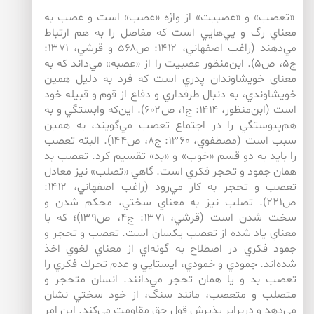
«تعصب» و «عصبيت» از واژه «عصب» است و عصب به
معناي رگ و پي‌‌هايي است كه مفاصل را به هم ارتباط
مي‌دهند (راغب اصفهاني، ۱۴۱۲: ص۵۶۸ و قرشي، ۱۳۷۱:
ج۵، ص۵). ابن‌‌منظور عصبيت را از «عصبه» مي‌داند كه به
معناي خويشاوندان پدري است كه فرد به دليل همين
خويشاوندي، به دنبال طرفداري و دفاع از قوم و قبيله خود
است (ابن‌‌منظور، ۱۴۱۴: ج۱، ص۶۰۲). اين‌‌كه وابستگي و به
هم‌‌پيوستگي را در اجتماع تعصب مي‌‌گويند، به همين
سبب است (مصطفوي، ۱۳۶۰: ج۸، ص۱۴۴). البته تعصب
را بايد به دو قسم «خوب» و «بد» تقسيم كرد. تعصب بد
همان جمود و تحجر فكري است. گاهي «تصلب» نيز معادل
تعصب و تحجر به كار مي‌‌رود (راغب اصفهاني، ۱۴۱۲:
ص۲۲۱). تصلب نيز به معناي سختي، محكم شدن و
سخت شدن است (قرشي، ۱۳۷۱: ج۴، ص۱۳۹)؛ كه با
معناي ياد شده از تعصب يكسان است. تعصب و تحجر و
جمود فكري در اصطلاح به گونه‌‌اي از معناي لغوي اخذ
شده‌‌اند. جمودي و خمودي، ايستايي و عدم تحرك فكري را
تعصب بد و يا همان تحجر مي‌‌دانند. انسان متحجر و
متصلب و متعصب، مانند سنگ، از خود سختي نشان
مي‌دهد و دربرابر پذيرش قول حق مقاومت مي‌كند. اين امر