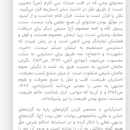
محتواي وحي كه در قلب مبارك نبي اكرم (ص) مخزون
است، از طريق نقل در اختيار ساير انسان‌‌ها قرار مي‌‌گيرد.
نقل يا قرآن است يا سنّت. قرآن كلام خداست و از اين­رو،
در موثّق بودن محتواي آن هيچ نقصي وارد نيست. سنّت
رسول اللّه و ائمه معصوم (ع) منبعي ديگر براي دريافت
معارف وحياني است؛ زيرا ايشان معصوم هستند و قول و
فعلشان نمايانگر وحي الاهي است و در زمان غيبت كه
دسترسي مستقيم به ايشان ميسّر نيست، «خبر»،
«شهرت» و «اجماع» سه طريق براي دستيابي به سنّت
محسوب مي‌‌شوند (جوادي آملي، ۱۳۸۹: ص۱۵۳). نگرش
عالمان اخباري به حجيت طرق ياد شده با نگرش عموم
عالمان شيعي متفاوت است. از ميان منابع كسب معرفت،
اخباريان طبيعت، قلب و نقل را منبع معرفت و علوم
منتهي به حس را معتبر مي‌‌دانند (استرآبادي، ۱۴۲۶:
ص۲۵۶) و از آن‌جا كه حواس، ابزار شناخت عالم طبيعت
هستند؛ منبع بودن طبيعت را نيز پذيرفته‌‌اند.
استرآبادي با منحصر كردن گزاره‌‌هاي پايه به گزاره‌‌هاي
حسّي و نقلي، به‌خصوص روايات اهل بيت (ع)، گزاره‌‌هاي
بديهي عقلي را انكار كرده و در استنباط احكام شرعي حقّ
هيچ گونه دخالتي به آن را نداده است و ورود آن چه را