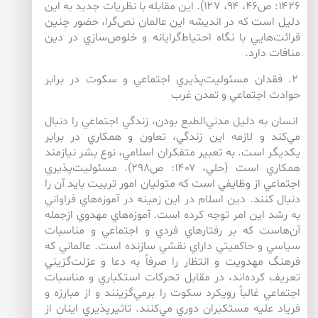
۱۴۲۶: ص۴۶، ۹۴، ۱۲۷). اين مقابله با نظريات جديد به اين
دليل است كه در انديشه‌‌ اين عالمان نص‌‌گرا، حضور چنين
قرائت‌‌هايي با نگاه احتياط‌‌گرايانه و خلوص‌‌سازي در دين
منافات دارد.
۲. فقدان مسئوليت‌پذيري اجتماعي و سكوت در برابر
حوادث اجتماعي و تمدن غرب
انسان به دليل مدني‌الطبع بودن، زندگي اجتماعي را دنبال
مي‌‌كند و لازمه اين زندگي، تعاون و همكاري در برابر
يكديگر است. به تعبير متفكران اسلامي، نوع بشر نيازمند
همكاري است (حلي، ۱۴۰۷: ص۲۹۸). مسئوليت‌‌پذيري
اجتماعي از وظايفي است كه متوليان امور تربيت بايد آن را
دنبال كنند. دين اسلام در اين زمينه در آموزه‌‌هاي فراواني
به رشد اين امر توجه كرده است. آموزه‌هاي مهدوي ازجمله
آن‌‌هاست كه بر رفتارهاي فردي و اجتماعي و مناسبات
سياسي و حاكميتي داراي نقشي سازنده است. عالماني كه
فرهنگ مهدويت و انتظار را صرفاً به دعا و عزلت‌گزيني
تعريف كرده‌اند، در مقابل تحركات استكباري و مناسبات
اجتماعي غالباً رويكرد سكوت را برمي‌گزينند و از مبارزه و
فرياد عليه مستكبران دوري مي‌كنند. تاثيرپذيري اينان از