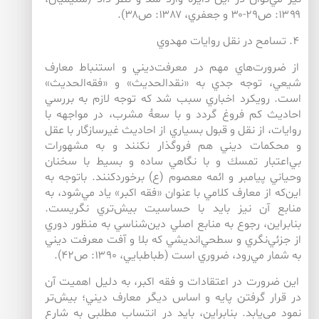
۱۳۹۹: ص۲۹-۳۰ و جعفري، ۱۳۸۷: ص۳۸).
۴. تسامح در نقل روايات مهدوي
از ضرورت‌هاي مهم در معرفت‌ديني و استنباط معارف
شيعي، توجه جدي به «نقدالحديث» و «فقه‌الحديث»
است. رويكرد اخباري سبب شد كه توجه لازم به بررسي
احاديث كم فروغ گردد و با سعۀ مشرب، در مواجهه با
روايات، از نقل و قبول بسياري از احاديث غيرسازگار با عقل
و محكمات ديني هم فروگذار نكنند و به مشهورات
بي‌اعتبار تمسك و با نگاهي ساده و بسيط با سخنان
وحياني پيامبر و ائمه معصوم (ع) برخوردكنند. باتوجه به
اين‌‌كه از معارف كلامي با عنوان «فقه اكبر» ياد مي‌شود، به
منابع آن نيز بايد با حساسيت بيش‌‌تري نگريست.
بنابراين، رجوع به منابع اصلي دين‌شناسي به منظور دوري
از جزئي‌نگري و سطحي‌انديشي كه بلا و آفت معرفت ديني
به شمار مي‌رود، ضروري است (طباطبايي، ۱۳۹۰: ص۴۲).
اين ضرورت در اعتقادات و فقه اكبر، به دليل اهميت آن
در قرار گرفتن پايه و اساس ديگر معارف ديني؛ بيش‌‌تر
نمود مي‌يابد. بنابراين، بايد در انتساب مطلبي به شارع