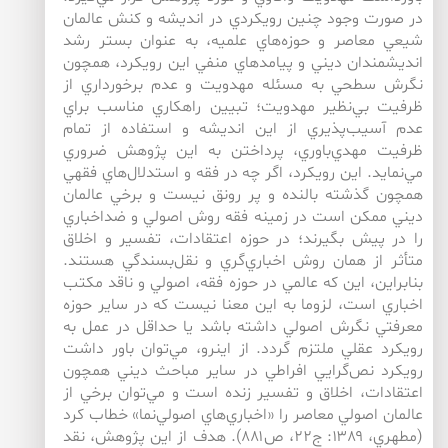
در صورت وجود چنين رويكردي در انديشه و كنش عالمان
شيعي معاصر و حوزه‌هاي علميه، به عنوان بستر رشد
انديشمندان ديني و پيامدهاي منفي اين رويكرد، همچون
نگرش سطحي به مسئله مهدويت و عدم برخورداري از
ظرفيت بي‌نظير مهدويت؛ تبيين راهكاري مناسب براي
عدم آسيب‌پذيري از اين انديشه و استفاده از تمام
ظرفيت مهدي‌باوري، پرداختن به اين پژوهش ضروري
مي‌‌نمايد. اين رويكرد، اگر چه در فقه و استدلال‌هاي فقهي
همچون گذشته بالنده و پر رونق نيست و برخي عالمان
ديني ممكن است در زمينه فقه روش اصولي و ضداخباري
را در پيش بگيرند؛ در حوزه اعتقادات، تفسير و اخلاق
متأثر از همان روش اخباري‌‌گري و نقل‌‌بسندگي هستند.
بنابراين، اين كه عالمي در حوزه فقه، اصولي و ناقد مكتب
اخباري است، لزوما به اين معنا نيست كه در ساير حوزه
‌‌معرفتي نگرش اصولي داشته باشد يا حداقل در عمل به
رويكرد عقلي ملتزم گردد. از اين­رو، مي‌‌توان باور داشت
رويكرد نص‌‌گرايي افراطي در ساير مباحث ديني همچون
اعتقادات، اخلاق و تفسير زنده است و مي‌توان برخي از
عالمان اصولي معاصر را «اخباري‌هاي اصولي‌نما» خطاب كرد
(مطهري، ۱۳۸۹: ج۲۲، ص۸۸۱). هدف از اين پژوهش، نقد