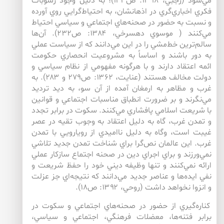
مي‌شود (رجبي، ۱۳۹۸: ص۱۴۳)؛ به دليل وجود رسوبات
فكري اخباري‌گري در اذهانشان، به احتياط‌گرايي روي آورده
و نسبت به حضور در صحنه‌هاي اجتماعي و سياسي احتياط
مي‌كنند ( موسوي دهسرخي، ۱۳۸۴: ص۲۳۲). آن‌ها
سالم‌ترين خط‌مشي را در اين مي‌دانند كه از سياست عملي
به دور باشند و اساساً به مشروعيت انحصاري حكومت
ائمه اعتقاد دارند و با هرگونه مفهومي از نظام سياسي و
دولت مخالف هستند (عنايت، ۱۳۶۲: ص۲۷۹ و ۲۸۳). به
غرب و مظاهر به ارمغان آمده از آن سو، به ديد ترديد
مي‌نگرند و بر ضرورت انطباق مناسبات اجتماعي و قوانين
با شريعت اسلامي پافشاري مي‌كنند. سكوت در برابر تجدد
و تمدن غرب، گاه به دليل اعتقاد به وجوب تقيه در عصر
غيبت است، وگاه به دليل نااميدي از رويارويي با تمدن
غرب. اين عالمان نص‌گرا براي شناخت تمدن جديد تلاشي
نمي‌ورزند و براي اجراي دين در صحنه اجتماع سازكار عملي
ارائه نمي‌كنند و تنها وظيفه ديني خود را حفظ شريعت و
نفي ايده‌ها و عناصر جديد مي‌دانند كه نتيجه‌اي جز عزلت
و انزوا نخواهد داشت (روحي، ۱۳۹۲: ص۱۸).
كناره‌گيري از حضور در صحنه‌هاي اجتماعي و سكوت در
برابر فتنه‌ها، معضلات فرهنگي، اجتماعي و سياسي،