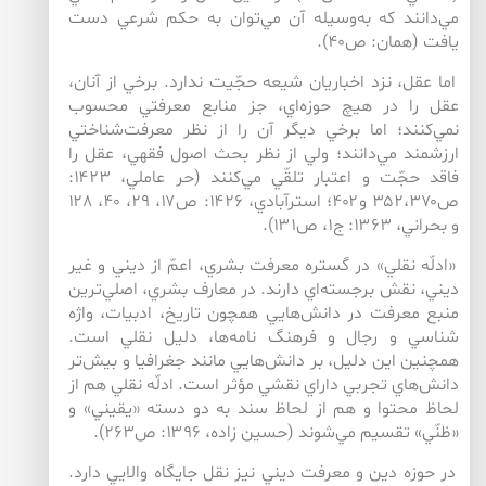
مي‌‌دانند كه به‌‌وسيله آن مي‌‌توان به حكم شرعي دست
يافت (همان: ص۴۰).
اما عقل، نزد اخباريان شيعه حجّيت ندارد. برخي از آنان،
عقل را در هيچ حوزه‌‌اي، جز منابع معرفتي محسوب
نمي‌‌كنند؛ اما برخي ديگر آن را از نظر معرفت‌‌شناختي
ارزشمند مي‌دانند؛ ولي از نظر بحث اصول فقهي، عقل را
فاقد حجّت و اعتبار تلقّي مي‌‌كنند (حر عاملي، ۱۴۲۳:
ص۳۵۲،۳۷۰ و۴۰۲؛ استرآبادي، ۱۴۲۶: ص۱۷، ۲۹، ۴۰، ۱۲۸
و بحراني، ۱۳۶۳: ج۱، ص۱۳۱).
«ادلّه‌‌ نقلي» در گستره‌‌ معرفت بشري، اعمّ از ديني و غير
ديني، نقش برجسته‌‌اي دارند. در معارف بشري، اصلي‌‌ترين
منبع معرفت در دانش‌‌هايي همچون تاريخ، ادبيات، واژه
شناسي و رجال و فرهنگ نامه‌‌ها، دليل نقلي است.
همچنين اين دليل، بر دانش‌‌هايي مانند جغرافيا و بيش‌‌تر
دانش‌‌هاي تجربي داراي نقشي مؤثر است. ادلّه‌‌ نقلي هم از
لحاظ محتوا و هم از لحاظ سند به دو دسته‌‌ «يقيني» و
«ظنّي» تقسيم مي‌‌شوند (حسين زاده، ۱۳۹۶: ص۲۶۳).
در حوزه دين و معرفت ديني نيز نقل جايگاه والايي دارد.