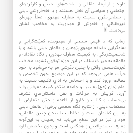
دارند و از ابعاد عقلاني و ساحت‌هاي تمدني و كاركردهاي
اجتماعي و سياسي آن غافل هستند و با خام‌فروشي ديني
و سطحي‌نگري نسبت به معارف مهدوي، عملاً چهره‌اي
غيرعقلاني و خاموش از مهدويت به مخاطب نشان
مي‌دهند. [۱]
زماني كه با فهمي سطحي از مهدويت، كميّت‌گرايي و
نمادگرايي دغدغه مهدوي‌پژوهان و عالمان ديني باشد و با
شخصيت‌زدگي، به كيفيت معارف مهدوي و نگاه نقادانه و
عالمانه به ميراث سلف در اين حوزه توجّهي نشود؛ مخاطب
غيرمتخصص وقتي با چنين نگرشي مواجه مي‌شود به خود
جرأت علمي مي‌دهد كه در اين موضوع بدون تخصص و
مطالعه ورود كند و با احساس به اداي تكليف نسبت به
امام زمان (عج) به دين و جامعه منتظر ضربه معرفتي وارد
آورد. گرايش به خرافات و نقل داستان‌هاي تشرف
بي‌حساب و كتاب و خارج از قاعده و حتي متعارض با
محكمات ديني، از نتايج نگاه سطحي برخي از عالمان ديني
به اين گفتمان است و مخاطب با ديدن چنين عالماني،
خود را نيز در اين سطح مي‌يابد كه رسيدن به اين‌گونه
معارف دست‌يافتني و همگاني است و بدون تخصص لازم
نيز مي‌توان در اين دايره وارد شد و نظر داد (سليميان،