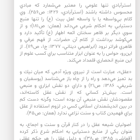
استرآبادي تنها علومي را معتبر مي‌‌شمارد كه مبادي
محسوس داشته باشند (استرآبادي، ۱۴۲۶: ص۲۵۶). وي
كلام بي‌‌واسطه يا با واسطه‌‌ اهل بيت (ع) را تنها منبع
دستيابي به احكام شرعي مي‌‌داند (همان: ص۱۸۱)؛ و از
سوي ديگر بر ظاهر سخنان ائمه اطهار (ع) تأكيد دارد و
مي‌‌كوشد برداشت از كلام آن حضرات، از فهم عرفي و
ظاهري فراتر نرود (ابراهيمي ديناني، ۱۳۷۷: ج۱، ص۱۱۹). از
اين‌‌رو، حواس را به عنوان ابزار متناسب براي كسب علوم از
اين منبع انحصاري قلمداد مي‌‌كند.
«عقل»، عبارت است از نيروي ويژه آدمي كه ميان نيك و
بد تميز مي‌‌دهد و راه را از چاه باز مي‌‌شناسد (يوسفيان و
شريفي، ۱۳۸۶: ص۲۱) و داراي دو نقش ابزاري و منبعي
است. بيش‌‌تر كساني كه از نقش عقل كاسته‌‌اند،
مقصودشان نقش منبعيِ آن بوده است؛ وگرنه دست كم
در بين انديشمندان اسلامي كسي در لزوم استفاده از عقل
براي فهميدن كتاب و سنت نزاعي ندارد (همان: ص۴۵).
اصوليان شيعه عقل را در كنار قرآن و سنت و اجماع، به
عنوان يكي از منابع دستيابي به احكام شرع ذكر كرده
(قماشي، ۱۳۸۵: ص۳۸)؛ و دليل عقل را هر حكم عقلي