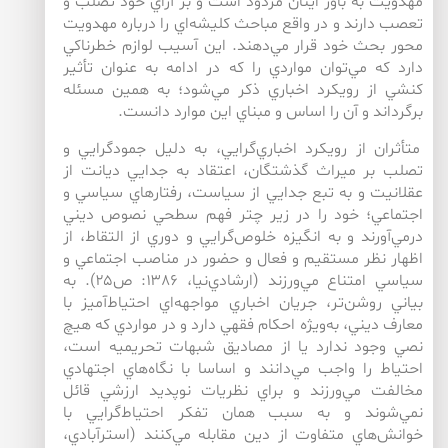
مهدويت به باور اينان مردود است و بر آراي خود تصلب و
تعصب دارند و در واقع مباحث كليشه‌‌اي را درباره مهدويت
محور بحث خود قرار مي‌‌دهند. اين آسيب لوازم خطرناكي
دارد كه مي‌‌توان مواردي را كه در ادامه به عنوان تأثير
كنشي از رويكرد اخباري ذكر مي‌‌شود؛ به همين مسئله
برگرداند و آن را اساس و مبناي اين موارد دانست.
متأثران از رويكرد اخباري‌‌گرايي، به دليل جمودگرايي و
تصلب بر ميراث گذشتگان، اعتقاد به جدايي ديانت از
عقلانيت و به تبع جدايي از سياست، رفتارهاي سياسي و
اجتماعي؛ خود را در زير چتر فهم سطحي نصوص ديني
درمي‌آورند و به انگيزه خلوص‌گرايي و دوري از التقاط، از
اظهار نظر مستقيم و فعال و حضور در مناصب اجتماعي و
سياسي امتناع مي‌ورزند (ارشادي‌‌نيا، ۱۳۸۶: ص۲۵). به
بياني روشن‌‌تر، جريان اخباري مواجهه‌‌اي احتياط‌‌آميز با
معارف ديني، به‌‌ويژه احكام فقهي دارد و در مواردي كه هيچ
نصي وجود ندارد يا از مصاديق شبهات تحريميه است،
احتياط را واجب مي‌‌دانند و اساسا با نگاه‌‌هاي اجتهادي
مخالفت مي‌‌ورزند و براي نظريات نوپديد ارزشي قائل
نمي‌‌شوند و به سبب همان تفكر احتياط‌‌گرايي با
خوانش‌‌هاي متفاوت از دين مقابله مي‌‌كنند (استرآبادي،