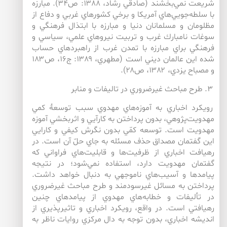
شريعت نمي‌بخشند (صادقي رشاد، ۱۳۸۸: ص۳۴). مبارزه
با سلطه‌جويي‌هاي آمريكا و برخي كشورهاي غربي و دفاع از
مظلومان و مسلمانان دنيا و مبارزه با ابتذال فرهنگي و
سوغات نامبارك غرب و تربيت نيروهاي علمي، سياسي و
فرهنگي براي مبارزه با تمدن غرب از راهبردهاي حساب
شده اين عالمان ديني است (مطهري، ۱۳۸۹: ج۱۶، ص۱۸۳
و مصباح يزدي، ۱۳۸۲، ص۲۸).
۳. طرح مباحث غيرضروري در تاليفات و منابر
رويكرد اخباري به آموزه‌هاي مهدوي سبب توسعۀ كمي
مهدويت‌پژوهي، بدون پرداختن به كارآيي و اثربخشي آموزه
مهدويت است. توسعه كمّي بدون نگرش كيفي و كارايي
اين گفتمان مصداق حذف مسئله به جاي حلّ آن است. در
رهيافت اخباري از ظرفيت‌ها و قابليت‌هاي فراواني كه
گفتمان مهدويت دارد، استفاده نمي‌شود؛ در نتيجه
پيامدها و آسيب‌هاي ناموجهي به دنبال خواهد داشت.
پرداختن به مسائل غيرسودمند و طرح مباحث غيرضروري
در تأليفات و خطابه‌هاي مهدوي از پيامدهاي چنين
رهيافتي است. در واقع، رويكرد اخباري و تاثيرپذيري از
انديشه اخباري، بدون توجه به دال مركزي روايات ناظر به