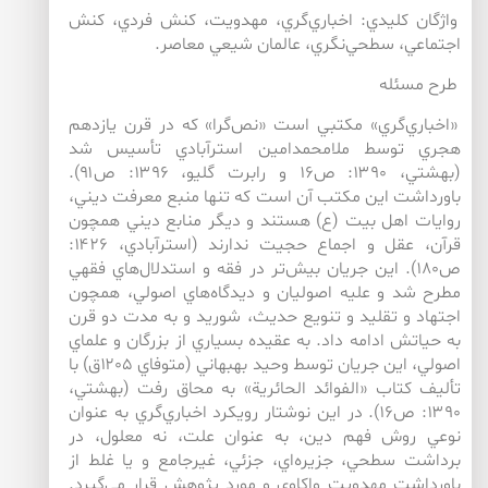
واژگان كليدي: اخباري‌‌گري، مهدويت، كنش فردي، كنش
اجتماعي، سطحي‌‌نگري، عالمان شيعي معاصر.
طرح مسئله
«اخباري‌گري» مكتبي است «نص‌گرا» كه در قرن يازدهم
هجري توسط ملامحمدامين استرآبادي تأسيس شد
(بهشتي، ۱۳۹۰: ص۱۶ و رابرت گليو، ۱۳۹۶: ص۹۱).
باورداشت اين مكتب آن است كه تنها منبع معرفت ديني،
روايات اهل بيت (ع) هستند و ديگر منابع ديني همچون
قرآن، عقل و اجماع حجيت ندارند (استرآبادي، ۱۴۲۶:
ص۱۸۰). اين جريان بيش‌‌تر در فقه و استدلال‌هاي فقهي
مطرح شد و عليه اصوليان و ديدگاه‌هاي اصولي، همچون
اجتهاد و تقليد و تنويع حديث، شوريد و به مدت دو قرن
به حياتش ادامه داد. به عقيده‌ بسياري از بزرگان و علماي
اصولي، اين جريان توسط وحيد بهبهاني (متوفاي ۱۲۰۵ق) با
تأليف كتاب «الفوائد الحائرية» به محاق رفت (بهشتي،
۱۳۹۰: ص۱۶). در اين نوشتار رويكرد اخباري‌گري به عنوان
نوعي روش فهم دين، به عنوان علت، نه معلول، در
برداشت سطحي، جزيره‌اي، جزئي، غيرجامع و يا غلط از
باورداشت مهدويت واكاوي و مورد پژوهش قرار مي‌گيرد.