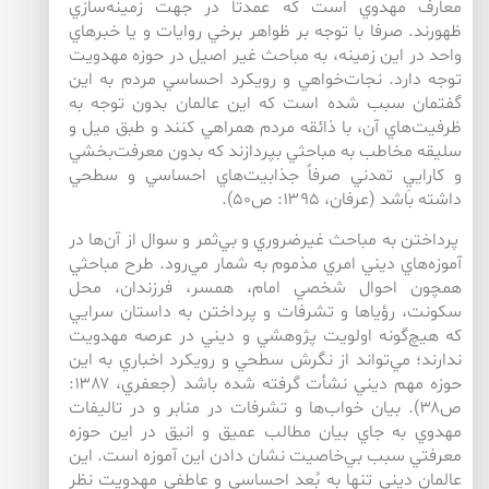
معارف مهدوي است كه عمدتا در جهت زمينه‌‌سازي
ظهورند. صرفا با توجه بر ظواهر برخي روايات و يا خبرهاي
واحد در اين زمينه، به مباحث غير اصيل در حوزه مهدويت
توجه دارد. نجات‌خواهي و رويكرد احساسي مردم به اين
گفتمان سبب شده است كه اين عالمان بدون توجه به
ظرفيت‌هاي آن، با ذائقه مردم همراهي كنند و طبق ميل و
سليقه مخاطب به مباحثي بپردازند كه بدون معرفت‌بخشي
و كاراييِ تمدني صرفاً جذابيت‌هاي احساسي و سطحي
داشته باشد (عرفان، ۱۳۹۵: ص۵۰).
پرداختن به مباحث غيرضروري و بي‌‌ثمر و سوال از آن‌‌ها در
آموزه‌‌هاي ديني امري مذموم به شمار مي‌‌رود. طرح مباحثي
همچون احوال شخصي امام، همسر، فرزندان، محل
سكونت، رؤياها و تشرفات و پرداختن به داستان سرايي
كه هيچ‌گونه اولويت پژوهشي و ديني در عرصه مهدويت
ندارند؛ مي‌تواند از نگرش سطحي و رويكرد اخباري به اين
حوزه مهم ديني نشأت گرفته شده باشد (جعفري، ۱۳۸۷:
ص۳۸). بيان خواب‌ها و تشرفات در منابر و در تاليفات
مهدوي به جاي بيان مطالب عميق و انيق در اين حوزه
معرفتي سبب بي‌خاصيت نشان دادن اين آموزه است. اين
عالمان ديني تنها به بُعد احساسي و عاطفي مهدويت نظر