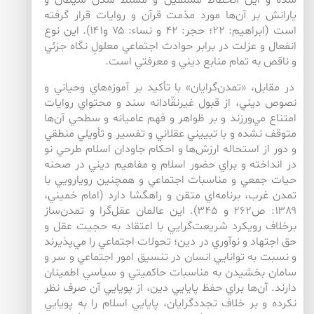
شده و اين انحطاط مسلمين و مسلط شدن شيطان و
يارانش بر آن‌‌ها مورد مذمت قرآن و روايات قرار گرفته
است (ابراهيم: ۲۲؛ حجر: ۴۲ و نساء: ۷۵ و۱۴۱). اين نوع
انفعال و عزلت در برابر حوادث اجتماعي معلولِ نگاه جزئي
و ناقص به تمام منابع ديني و معرفتي است.
در مقابل، «تمدن‌گرايان» با تأكيد بر آموزه‌هاي وحياني و
نصوص ديني، از قبول غيرنقّادانه سند و محتواي روايات
امتناع مي‌ورزند و بر ظواهر و فهم عاميانه و سطحي آن‌‌ها
متوقف نشده و با تبييني عقلاني و تفسير و تأويلي منطقي
و دور از استحاله ارزش‌ها و احكام جاودان اسلام طرحي نو
در انداخته و براي حضور اسلام و مفاهيم ديني در صحنه
حيات جمعي و مناسبات اجتماعي و همچنين رويارويي با
تمدن غرب، برنامه‌اي متقن و راهگشا دارد (امام خميني،
۱۳۸۹: ص۲۶۲ و ۳۴۵). اين عالمان عقل‌گرا و تمدن‌ساز
برخلاف رويكرد شريعت‌گرايي با اعتقاد به حجيت عقل و
حق اجتهاد و نوآوري در دين؛ تحولات اجتماعي را مي‌پذيرند
و نسبت به توانايي انسان در تنسيق امور اجتماعي و سر و
سامان بخشيدن به مناسبات حاكميتي و سياسي اطمينان
دارند. آن‌‌ها براي حفظ پايايي دين، از پويايي آن صرف نظر
نكرده و بر خلاف تجددگرايان، پايايي اسلام را به پويايي