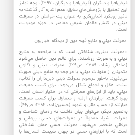
فيض‌‌افرا و ديگران (فيض‌‌افرا و ديگران، ۱۳۹۷). وجه تمايز
اين تحقيق با پژوهش‌‌هاي سابق، عدم اشاره آثار گذشته به
تاثير رويكرد اخباري‌‌گري به عنوان يك خوانش در معرفت
ديني در كنش عالمان شيعي معاصر در حوزه مهدويت
است.
معرفت ديني و منابع فهم دين از ديدگاه اخباريون
«معرفت ديني»، شناختي است كه با مراجعه به منابع
ديني و به‌صورت روشمند، براي عالم دين حاصل مي‌شود
(صادقي رشاد، ۱۳۸۹: ص۱۲۹). معرفت ديني و آگاهي
متدينان از مقولات ديني، با مراجعه به منابع ديني صورت
مي‌پذيرد. به‌طور مرسوم معرفت ديني دين‌داران را كتاب،
سنت، عقل و اجماع شكل مي‌دهد. براي كسب معرفت
ديني، بايد از ابزارهاي معرفتي كه در اختيار انسان است،
بهره گرفت. ابزارهاي اوليه و متعارف براي كسب معرفت‌
عبارتند از: حس، عقل و ‌شهود (حسين‌زاده، ۱۳۸۲: ص۴۶).
به‌تعبير ديگر، مي‌توان بيان داشت كه راه‌هاي شناخت و
معرفت اشيا، معمولاً در معرفت‌هاي حسي، ‌برهاني و
عرفاني منحصر مي‌شود. معرفت حسي همان شناختي
است كه با ابزارهاي حسي در جهان طبيعت انسان‌‌ها با