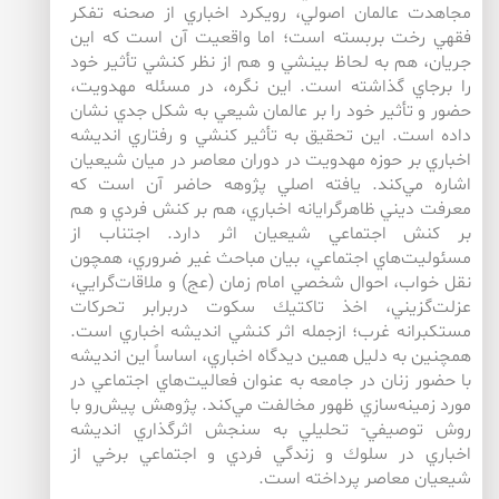
مجاهدت عالمان اصولي، رويكرد اخباري از صحنه تفكر
فقهي رخت بربسته است؛ اما واقعيت آن است كه اين
جريان، هم به لحاظ بينشي و هم از نظر كنشي تأثير خود
را برجاي گذاشته است. اين نگره، در مسئله مهدويت،
حضور و تأثير خود را بر عالمان شيعي به شكل جدي نشان
داده است. اين تحقيق به تأثير كنشي و رفتاري انديشه
اخباري بر حوزه مهدويت در دوران معاصر در ميان شيعيان
اشاره مي‌كند. يافته اصلي پژوهه حاضر آن است كه
معرفت ديني ظاهرگرايانه اخباري، هم بر كنش فردي و هم
بر كنش اجتماعي شيعيان اثر دارد. اجتناب از
مسئوليت‌‌هاي اجتماعي، بيان مباحث غير ضروري، همچون
نقل خواب، احوال شخصي امام زمان (عج) و ملاقات‌‌گرايي،
عزلت‌گزيني، اخذ تاكتيك سكوت دربرابر تحركات
مستكبرانه غرب؛ ازجمله اثر كنشي انديشه اخباري است.
همچنين به دليل همين ديدگاه اخباري، اساساً اين انديشه
با حضور زنان در جامعه به عنوان فعاليت‌هاي اجتماعي در
مورد زمينه‌سازي ظهور مخالفت مي‌كند. پژوهش پيش‌‌رو با
روش توصيفي- تحليلي به سنجش اثرگذاري انديشه
اخباري در سلوك و زندگي فردي و اجتماعي برخي از
شيعيان معاصر پرداخته است.