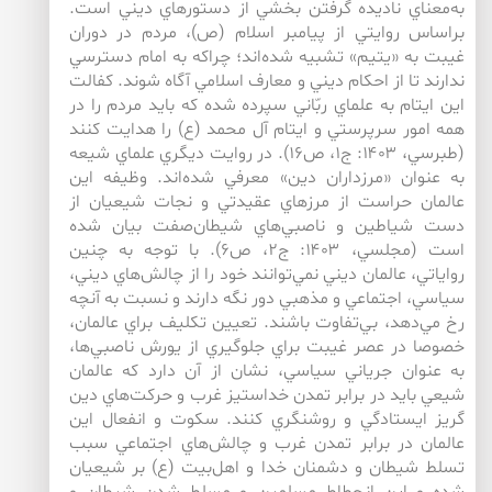
به‌معناي ناديده گرفتن بخشي از دستورهاي ديني است.
براساس روايتي از پيامبر اسلام (ص)، مردم در دوران
غيبت به «يتيم» تشبيه شده‌اند؛ چراكه به امام دسترسي
ندارند تا از احكام ديني و معارف اسلامي آگاه شوند. كفالت
اين ايتام به علماي ربّاني سپرده شده كه بايد مردم را در
همه امور سرپرستي و ايتام آل محمد (ع) را هدايت كنند
(طبرسي، ۱۴۰۳: ج۱، ص۱۶). در روايت ديگري علماي شيعه
به عنوان «مرزداران دين» معرفي شده‌اند. وظيفه اين
عالمان حراست از مرزهاي عقيدتي و نجات شيعيان از
دست شياطين و ناصبي‌هاي شيطان‌صفت بيان شده
است (مجلسي، ۱۴۰۳: ج۲، ص۶). با توجه به چنين
رواياتي، عالمان ديني نمي‌توانند خود را از چالش‌هاي ديني،
سياسي، اجتماعي و مذهبي دور نگه دارند و نسبت به آنچه
رخ مي‌دهد، بي‌تفاوت باشند. تعيين تكليف براي عالمان،
خصوصا در عصر غيبت براي جلوگيري از يورش ناصبي‌ها،
به عنوان جرياني سياسي، نشان از آن دارد كه عالمان
شيعي بايد در برابر تمدن خداستيز غرب و حركت‌هاي دين
گريز ايستادگي و روشنگري كنند. سكوت و انفعال اين
عالمان در برابر تمدن غرب و چالش‌هاي اجتماعي سبب
تسلط شيطان و دشمنان خدا و اهل‌بيت (ع) بر شيعيان