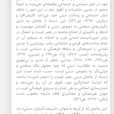
خود در امور سياسي و اجتماعي وظيفه‌اي نمي‌بيند و اصولاً
حضور در چنين مناسبات و اظهار نظر در اين امور را خلاف
شأن اجتماعي و رسالت ديني خود مي‌داند (فيض‌‌افرا و
ديگران، ۱۳۹۷: ص۱۴۲). اين دسته از عالمان به دليل
نگرش‌هاي سطحي به نصوص ديني و گفتمان مهدويت و
انتظار و نااميدي از اصلاح جامعه در عصر غيبت و انفعال در
برابر امپرياليسم تمدني غرب و اعتقاد به سيطره آن در
تمام ساحت‌هاي فردي و اجتماعي بشر، رويارويي با چنين
تمدني را غيرممكن و سلطه فرهنگي و سياسي غرب را
پذيرفته‌اند (صدر، ۱۴۲۷: ج۲، ص۲۹۷ و نصيري، ۱۳۹۹:
ص۲۳۸، ۲۴۶، ۲۸۸). جدايي تعقل از تدين و بي‌مهري
نسبت به عقلانيت ديني كه خود معلول نگاه سطحي و
جزئي‌نگر به نصوص ديني است، سبب شده است اين
دسته از عالمان ديني عصر غيبت را «عصر حيرت» بنامند
كه اساساً اصلاح‌گري مورد قبول در آن رخ نمي‌دهد و
تمدن‌سازي اسلامي و نفي تمدن و سروري فرهنگي غرب در
جهان غيرممكن و عملكردي فاقد نتيجه مطلوب است
(باقي، ۱۳۶۳: ص۱۳۱).
اين عالمان كه از آن‌‌ها با عنوان «شريعت‌گرايان سنتي» ياد