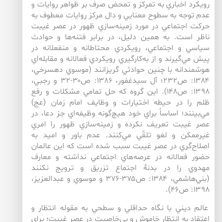
رويكرد اخباري به تمركز و تمحض صرف بر ظواهر روايات و
عدم توجه به سطوح معنايي و دال مركز روايات معطوف به
حركت اجتماعي در مورد زمينه‌‌سازي ظهور در عصر غيبت
ناظر است. به همين دليل، در برابر فتنه‌‌ها و حوادث
سياسي و اجتماعي، رويكردي محتاطانه و منفعلانه در
پيش‌ مي‌‌گيرند و از به‌‌كارگيري رويكردي فعالانه و مقابله‌‌اي
هوشمندانه با چنين حوادثي گريزانند (موسوي دهسرخي،
۱۳۸۴: ص۲۳۲؛ آل سيدغفور، ۱۳۸۶: ص۳۰-۳۲ و رجبي،
۱۳۹۸: ص۱۴۸). اين گروه كه حل تمامي مشكلات و رفع
ظلم را در حيطه اختيارات و وظايف امام زمان (عج)
مي‌بينند؛ اساساً براي خود هيچ‌گونه وظيفه‌اي جز دعا، در
عصر غيبت تعريف نكرده و زمينه‌سازي ظهور را امري
غيرممكن و لغو تلقّي مي‌كنند. عدم باور و اميد به
اصلاح‌گري در عصر غيبت سبب شده است كه اين عالمان
حضور فعالانه در عرصه‌هاي اجتماعي نداشته و معارف
مهدوي را در بدنۀ اجتماع تزريق و ترويج نكنند
(بني‌‌هاشمي، ۱۳۸۴: ص۳۷۵-۳۷۶ و موسوي و عبدالعزيز،
۱۳۹۸: ص۴۶).
عالم ديني با نگاه حداقلي و سطحي به مقوله انتظار و
اعتقاد به انتظار خاموش و بي‌خاصيت در عصر غيبت؛ براي