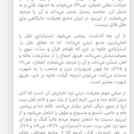
خيالات عقلي (همان، ص۹۱)؛ مي‌‌خواند به اجتهاد ظنّي و به
دنبالِ آن، مفاسدِ بسيار منجر مي‌داند و آن را مردود
مي‌‌شمارد. از اين‌‌رو، در ميان منابع معرفت، جايگاهي براي
عقل قائل نيست.
از آن چه گذشت، روشن مي‌شود استرآبادي نقل را
اصلي‌‌ترين منبع ديني مي‌‌داند؛ اما نه مطلقِ نقل را.
استرآبادي علاوه بر اين كه ظواهر قرآن و سنّت نبوي را
معرفت‌‌بخش نمي‌‌داند، طريق اجماع را از مخترعات عامّه و
اهل تسنّن مي‌داند و آن را مردود مي‌‌شمارد (همان، ص۱۸۱
و ۲۶۵)؛ اما چون ضروريات دين و مذهب را به شهرت
مستند مي‌‌كند، مي‌‌توان نتيجه گرفت علاوه بر خبر، طريق
شهرت معتبر است.
از مباني مهم معرفت ديني نزد اخباريان آن است كه آنان
ميان كلام خدا و نبي اكرم (ص) از يك سو و كلام اهل بيت
(ع) از سوي ديگر، تمايز برقرار مي‌‌كنند. كلام خدا و پيامبر،
عام و خاص، ناسخ و منسوخ و مؤول را شامل مي‌شود و از
اين‌‌رو، نسبت به اذهان عموم مردم غالباً گنگ و علم آن
تنها نزد اهل بيت است (استرآبادي، ۱۴۲۶: ص۱۰۴ و ۱۷۹).
در باور اخباريان قرآن كريم كلا از منابع معرفتي حذف