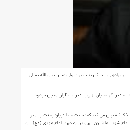
ین راه‌های نزدیکی به حضرت ولی عصر عجل الله تعالی
ه است و اگر محبان اهل بیت و منتظران منجی موعود،
ُّسُلِ وَکَانَ اللَّهُ عَزِیزًا حَکِیمًا» بیان می کند که: سنت خدا درباره بعثت پیامبر
م شود. اما قانون الهی درباره ظهور امام مهدی (عج) این