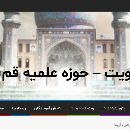
ت – حوزه علمیه قم
پژوهشکده
ویژه نامه ها
دانش آموختگان
رویدادها
مق
می‌داریم