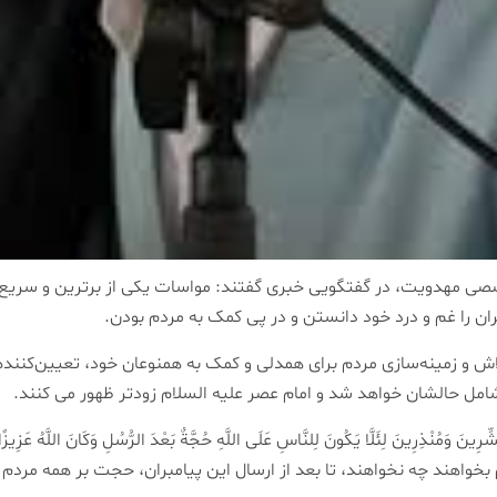
ی مهدویت، در گفتگویی خبری گفتند: مواسات یکی از برترین و سریع‌تر
 را غم و درد خود دانستن و در پی کمک به مردم بودن.
لاش و زمینه‌سازی مردم برای همدلی و کمک به همنوعان خود، تعیین‌کنند
ی شامل حالشان خواهد شد و امام عصر علیه السلام زودتر ظهور می کنند.
 ۱۶۵ سوره نساء «رُسُلًا مُبَشِّرِینَ وَمُنْذِرِینَ لِئَلَّا یَکُونَ لِلنَّاسِ عَلَی اللَّهِ حُجَّةٌ بَعْدَ الر
اهند چه نخواهند، تا بعد از ارسال این پیامبران، حجت بر همه مردم تما