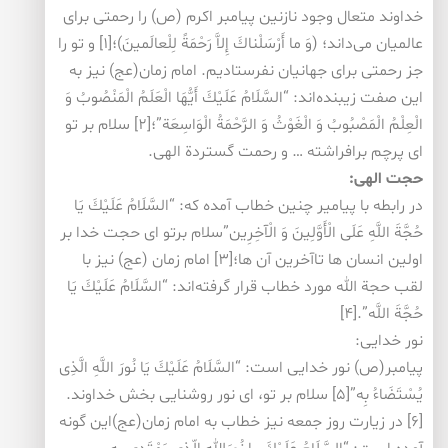
خداوند متعال وجود نازنین پیامبر اكرم (ص) را رحمتی برای
عالمیان می‌داند؛ (وَ ما أَرْسَلْناكَ إِلاَّ رَحْمَةً لِلْعالَمینَ)؛[۱] و تو را
جز رحمتی برای جهانیان نفرستادیم. امام زمان(عج) نیز به
این صفت زیبنده‌اند: “السَّلَامُ عَلَیْكَ أَیُّهَا الْعَلَمُ الْمَنْصُوبُ وَ
الْعِلْمُ الْمَصْبُوبُ وَ الْغَوْثُ وَ الرَّحْمَةُ الْوَاسِعَة”؛[۲] سلام بر تو
ای پرچم برافراشته … و رحمت گستردة الهی.
حجت الهی:
در رابطه با پیامیر چنین خطاب آمده كه: “السَّلَامُ عَلَیْكَ یَا
حُجَّةَ اللَّهِ عَلَى الْأَوَّلِینَ وَ الْآخِرِین”سلام برتو ای حجت خدا بر
اولین انسان ها تاآخرین آن ها؛[۳] امام زمان (عج) نیز با
لقب حجة الله مورد خطاب قرار گرفته‌اند: “السَّلَامُ عَلَیْكَ یَا
حُجَّةَ اللَّه”.[۴]
نور خدایی:
پیامبر(ص) نور خدایی است: “السَّلَامُ عَلَیْكَ یَا نُورَ اللَّهِ الَّذِی
یُسْتَضَاءُ بِه‏”[۵] سلام بر تو، ای نور روشنایی بخش خداوند.
[۶] در زیارت روز جمعه نیز خطاب به امام زمان(عج)این گونه