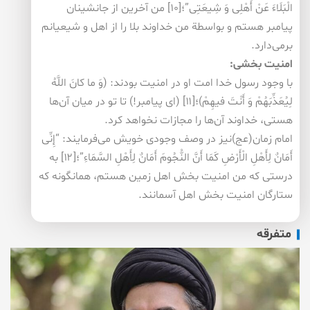
الْبَلَاءَ عَنْ أَهْلِی وَ شِیعَتِی”؛[۱۰] من آخرین از جانشینان
پیامبر هستم و بواسطة من خداوند بلا را از اهل و شیعیانم
برمی‌دارد.
امنیت بخشی:
با وجود رسول خدا امت او در امنیت بودند: (وَ ما كانَ اللَّهُ
لِیُعَذِّبَهُمْ وَ أَنْتَ فیهِمْ)؛[۱۱] (ای پیامبر!) تا تو در میان آن‌ها
هستی، خداوند آن‌ها را مجازات نخواهد كرد.
امام زمان(عج)نیز در وصف وجودی خویش می‌فرمایند: “إِنِّی
أَمَانٌ لِأَهْلِ الْأَرْضِ كَمَا أَنَّ النُّجُومَ أَمَانٌ لِأَهْلِ السَّمَاءِ”؛[۱۲] به
درستی كه من امنیت بخش اهل زمین هستم، همانگونه كه
ستارگان امنیت بخش اهل آسمانند.
متفرقه