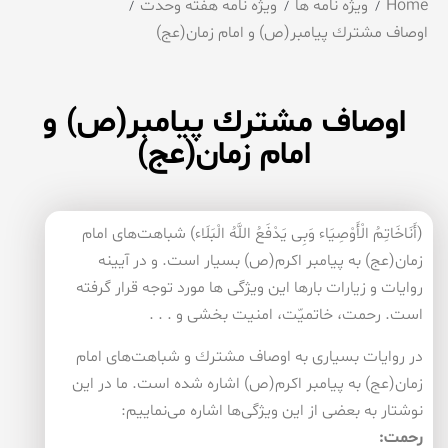
Home
ویژه نامه ها
ویژه نامه هفته وحدت
اوصاف مشترك پیامبر(ص) و امام زمان(عج)
اوصاف مشترك پیامبر(ص) و
امام زمان(عج)
(أَنَاخَاتِمُ الْأَوْصِیَاء وَبِی یَدْفَعُ اللَّهُ الْبَلَاء) شباهت‌های امام
زمان(عج) به پیامبر اكرم(ص) بسیار است. و در آیینه
روایات و زیارات بارها این ویژگی ها مورد توجه قرار گرفته
است. رحمت، خاتمیّت، امنیت بخشی و . . .
در روایات بسیاری به اوصاف مشترك و شباهت‌های امام
زمان(عج) به پیامبر اكرم(ص) اشاره شده است. ما در این
نوشتار به بعضی از این ویژگی‌ها اشاره می‌نماییم:
رحمت: