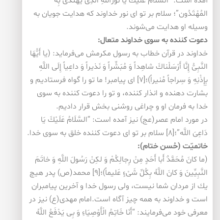
آمده است: “السَّلَامُ عَلَیْكَ یا نُورَاللهِ الّذِی یَهْتَدی بِه
المُهْتَدُون”؛ سلام بر تو ای نور خداوند كه هدایت جویان به
وسیله او هدایت می‌شوند.
دعوت كننده به سوی خداوند متعال:
خداوند در قرآن خطاب به رسول مكرمش می‌فرماید: (یا أَیُّهَا
النَّبِیُّ إِنَّا أَرْسَلْناكَ شاهِداً وَ مُبَشِّراً وَ نَذیراً وَ داعِیاً إِلَى اللَّهِ
بِإِذْنِهِ وَ سِراجاً مُنیراً)؛[۷] ای پیامبر! ما تو را گواه فرستادیم و
بشارت دهنده و انذار كننده، و تو را دعوت كننده به سوی
خدا به فرمان او و چراغی روشنی بخش قرار دادیم.
در مورد امام عصر(عج) نیز آمده است: “السَّلَامُ عَلَیْكَ یَا
دَاعِیَ اللَّه”؛[۸] سلام بر تو ای دعوت كننده خلق به سوی خدا.
خاتمیّت (حُسن ختام):
(ما كانَ مُحَمَّدٌ أَبا أَحَدٍ مِنْ رِجالِكُمْ وَ لكِنْ رَسُولَ اللَّهِ وَ خاتَمَ
النَّبِیِّینَ وَ كانَ اللَّهُ بِكُلِّ شَیْ‏ءٍ عَلیماً)؛[۹] محمد(ص) پدر هیچ
یك از مردان شما نیست، ولی رسول خدا و آخرین پیامبران
است و خداوند به همه چیز آگاه است.امام مهدی(ع) نیز در
معرفی خود می‌فرمایند: “أَنَا خَاتِمُ الْأَوْصِیَاءِ وَ بِی یَدْفَعُ اللَّهُ