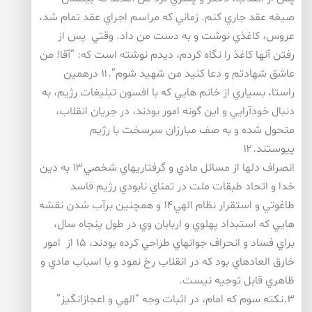
صيغه عقد جاري كنم. زماني كه مراسم اجراي عقد تمام شد،
عروس، كاغذي نوشت و به دست من داد. وقتي پس از
رفتن آنها كاغذ را نگاه كردم، ديدم نوشته است كه: “آقا! من
عاشق شهادتم و دعا كنيد من شهيد شوم”.۱۱ درهمين
راستا، بسياري از خانم هايي كه با افسون تبليغات رژيم، به
دنبال خودآرايي و اين گونه امور بودند، در جريان انقلاب،
متحول شده و به صف مبارزان سرسخت با رژيم
پيوستند.۱۲
انصراف دلها از مسائل مادي و گرفتاريهاي شخصي۱۳ به دين
خدا و اتحاد طبقات ملت در تمناي نابودي رژيم فاسد
طاغوتي و استقرار نظام الهي۱۴ و همچنين برآب شدن نقشه
هايي كه استبداد پهلوي و اربابان وي در طول پنجاه سال،
براي فساد و انحراف جوانهاي طراحي كرده بودند، ۱۵ از امور
خارق العادهاي بود كه در انقلاب رخ نمود و با اسباب مادي و
ظاهري قابل توجيه نيست.
۳.نكته سوم كه امام، در اثبات وجه “الهي و اعجازانگيز”