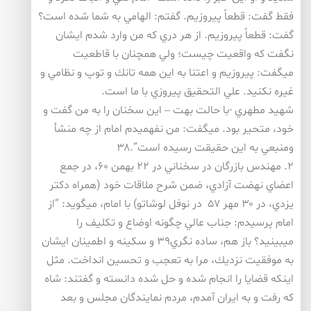
فقط گفت: قطعاً پيروزيم. گفتم: الهامي به شما شده است؟
گفت: قطعاً پيروزيم. از هر دري كه من وارد شدم ايشان
نگفت كه واقعيت چيست؛ ولي همچنان با قاطعيت
ميگفت: پيروزيم و اعتنا به اين همه تانك و توپ و نظامي و
غيره نكنيد. علي التحقيق پيروزي با ما است.
شهيد مطهري -با حالت بهت – اين سخنان را به من گفت و
خود، متحير بود. ميگفت: من نفهميدم امام از چه منشأ
ومنبعي به اين حقيقت رسيده است”.۳۸
۲. مهندس بازرگان در سخناني در ۲۲ بهمن ۶۰، در جمع
اعضاي نهضت آزادي، ضمن شرح ملاقات خود (همراه دكتر
يزدي، در ۳۰ مهر ۵۷ در نوفل لوشاتو) با امام، ميگويد: “از
امام پرسيدم: جناب عالي چگونه اوضاع و تكليف را
ميبينيد؟ باز هم، ساده نگري۳۹ و سكينه و اطمينان ايشان
به موفقيت نزديك، مرا به تعجب و تحسين انداخت. مثل
اينكه قضايا را انجام شده و حل شده دانسته و گفتند: شاه
كه رفت و به ايران آمدم، مردم نمايندگان مجلس و بعد