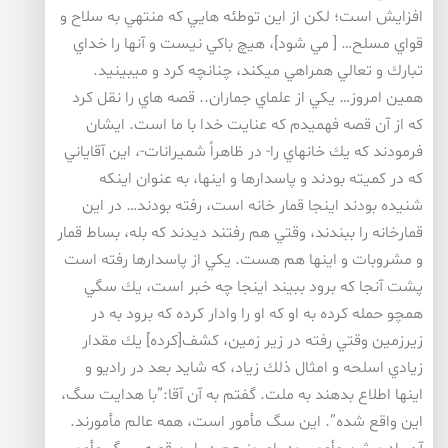
افزايش است؛ لكن از اين توطئه هايي كه منتهي به سلاح و
قواي مسلح… [ مي شود]، هيچ باكي نيست و آنها را خداي
تبارك و تعالي همراهي ميكند، چنانچه كرد و ميبينيد.
همين امروز… يكي از علماي جماران.. قصه هاي را نقل كرد
كه از آن قصه فهميدم كه عنايت خدا با ما است. ايشان
فرمودند كه يك خانهاي را- در ظاهراً شميرانات-، اين آقاياني
كه در كميته بودند و پاسدارها و اينها، به عنوان اينكه
شنيده بودند اينجا قمار خانه است، رفته بودند… در اين
قمارخانه را ببندند، وقتي هم رفتند ديدند كه بله، بساط قمار
و مشروبات و اينها هم هست. يكي از پاسدارها رفته است
پشت آنجا كه برود ببيند اينجا چه خبر است، يك سگي
همچو حمله كرده به او كه او را وادار كرده كه برود به در
زيرزمين وقتي رفته در زير زمين، كشف[كرده] يك مقدار
زيادي اسلحه و امثال ذلك زياد، كه شايد بعد در راديو و
اينها اطلاع بدهند به ملت. گفتم به آن آقا:”با هدايت سگ،
اين واقع شده”. اين سگ مأمور است، همه عالم مأمورند.