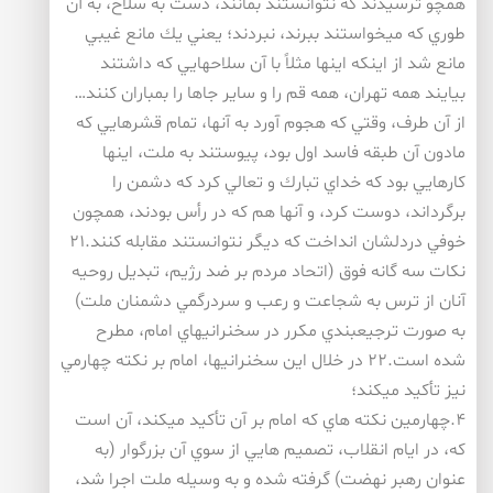
همچو ترسيدند كه نتوانستند بمانند، دست به سلاح، به آن
طوري كه ميخواستند ببرند، نبردند؛ يعني يك مانع غيبي
مانع شد از اينكه اينها مثلاً با آن سلاحهايي كه داشتند
بيايند همه تهران، همه قم را و ساير جاها را بمباران كنند…
از آن طرف، وقتي كه هجوم آورد به آنها، تمام قشرهايي كه
مادون آن طبقه فاسد اول بود، پيوستند به ملت، اينها
كارهايي بود كه خداي تبارك و تعالي كرد كه دشمن را
برگرداند، دوست كرد، و آنها هم كه در رأس بودند، همچون
خوفي دردلشان انداخت كه ديگر نتوانستند مقابله كنند.۲۱
نكات سه گانه فوق (اتحاد مردم بر ضد رژيم، تبديل روحيه
آنان از ترس به شجاعت و رعب و سردرگمي دشمنان ملت)
به صورت ترجيعبندي مكرر در سخنرانيهاي امام، مطرح
شده است.۲۲ در خلال اين سخنرانيها، امام بر نكته چهارمي
نيز تأكيد ميكند؛
۴.چهارمين نكته هاي كه امام بر آن تأكيد ميكند، آن است
كه، در ايام انقلاب، تصميم هايي از سوي آن بزرگوار (به
عنوان رهبر نهضت) گرفته شده و به وسيله ملت اجرا شد،