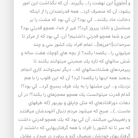
و [جلوي] اين نهضت را… بگيرند. آن كه نگذاشت اين امور
بشود، آن كه منصرف كرد… همه قدرتمندان را از اينكه
دخالت حاد بكنند… كي بود؟ آن كي بود كه مشت را بر
مسلسل و تانك پيروز كرد؟! غير از خدا، همچو قدرتي بود؟
من و شما همچو قدرتي داشتيم؟ آن، كي بود كه از مركز تا
سرحدات[=مرزها]… تمام افراد يك كشور سي و چند
ميليوني را.. يكصدا بكند؟ از بچه هاي كوچك هفت ساله و
شش سالهاي كه تازه يك صحبتي ميتوانند بكنند تا
پيرمردهاي هشتادسالهاي كه… ديگر نميتوانند كاري انجام
بدهند همه اينها را يكصدا كرد؟ آن كه اين قلوب را با هم
نزديك و.. اين مشتها را به يك طرف بسيج كرد… كي بود؟!
كدام قدرت ميتوانست يك همچو معجزهاي را بكند؟! در آن
دهات دورافتادهاي كه مثل چاپلق و بوربور (كه طرفهاي
ماست..)… صبح كه ميشود مردم دنبال آخوندشان ميافتند
و راهپيمايي ميكنند. آن كي بود كه يك همچو قدرتي داشت
كه سر تا ته كشور را افراد با همه گرفتاريهايي كه داشتند از
گرفتاريهاي خودشان منصرف كند و بياورد در ميدان، مقابل