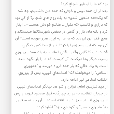
بود كه ما را اينطور شجاع كرد؟
بعد از آن همه ترس و خوفي كه همه مان داشتيم، چه شد
كه يكدفعه متحول شديم به يك روح هاي شجاع؟ او كي بود
كه بازاري و كاسب -كه دنبال… منافع خودش هست -… ايثار
كرد و يك ماه، بازار را گاهي در بعضي شهرستانها ميبستند و
هيچ فكر اين نبودند كه به ما، به اين، ضرر خورده است؟ آن
كي بود كه اين معجزهها را كرد؟ غير از خدا كس ديگري
قدرت دارد؟! گاهي وقتها وقتي انقلاب، به يك مقدار پيروزي
رسيد، ديگر رها ميكنند؛ آن كيست كه ما را باز نگهداشته
است به يك حالي كه باز همه فرياد ميزنند و “جمهوري
اسلامي” را ميخواهند؟۲۵ امدادهاي غيبي، پس از پيرزوي
انقلاب اسلامي نيز ادامه دارد.
از ديد تيزبين امام، قرائن و شواهد بيانگر امدادهاي غيبي
در جريان انقلاب، به موارد چهارگانه فوق محدود نبوده و پس
از پيروزي انقلاب نيز ادامه يافته است؛ از آن جمله، ميتوان
به” ماجراي طبس” و “كودتاي نوژه” اشاره كرد: