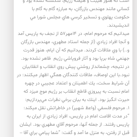
است كه هنوز هيبت و هيمنه رژيم، شكسته نشده بود و
كساني مانند مهندس بازرگان، به مبارزه گام به گام با
حكومت پهلوي و تسخير كرسي هاي مجلس شورا مي
انديشيدند.
ميدانيم كه مرحوم امام، در ۱۴مهر۵۷ از نجف به پاريس آمد
و آنجا افراد زيادي (از جمله استاد مطهري، مهندس بازرگان
و..) با وي ملاقات كردند. ميدانيم كه آن ايام، هنوز قدرت
جهنمي شاه برپا بود و آثار فروپاشي رژيم ظاهر نشده بود.
در نتيجه، چشمانداز روشني پيش روي انقلاب و انقلابيان
نبود.با اين اوصاف، ملاقات كنندگان همگي اظهار ميكنند: در
آن شرايط سخت، يك اطمينان و اعتماد عجيبي در چهره
امام نسبت به پيروزي قاطع انقلاب بر رژيم موج ميزد كه
حيرت انگيز بود. اينك به بيان برخي نظرات مي‌پردازيم:
۱. مرحوم فلسفي (واعظ شهير) در خاطراتش نقل ميكند:
“در مدت اقامت امام در پاريس، افراد زيادي از ايران به
پاريس رفتند. از جمله آنها، مرحوم آقاي مطهري بود. ايشان
قبل از رفتن، به منزل ما آمد و گفت: “شما پيامي براي آقا –