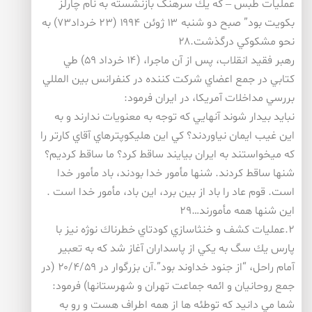
عمليات طبس – كه يك سرهنگ بازنشسته به نام چارلز
بكويت بود” صبح دو شنبه ۱۳ ژوئن ۱۹۹۴ (۲۳ خرداد۷۳) به
نحو مشكوكي درگذشت.۲۸
رهبر فقيد انقلاب، پس از آن ماجرا، (۱۴ خرداد ۵۹) طي
كتابي در جمع اعضاي شركت كننده در كنفرانس بين المللي
بررسي مداخلات آمريكا، در ايران فرمود:
نبايد بيدار شوند آنهايي كه توجه به معنويات ندارند و به
اين غيب ايمان نياوردند؟ كي اين هليكوپترهاي آقاي كارتر را
كه ميخواستند به ايران بيايند ساقط كرد؟ ما ساقط كرديم؟
شنها ساقط كردند. شنها مأمور خدا بودند، باد مأمور خدا
است. قوم عاد را باد از بين برد، اين باد، مأمور خدا است .
اين شنها همه مأمورند…۲۹
۲.عمليات كشف و خنثاسازي كودتاي خطرناك نوژه نيز با
پارس يك سگ به يكي از پاسداران آغاز شد كه به تعبير
آمام راحل، “از جنود خداوند بود”.آن بزرگوار در ۲۰/۴/۵۹ (در
جمع روحانيان و ائمه جماعت تهران و شهرستانها) فرمود:
شما مي دانيد كه توطئه ها از همه اطراف هست و رو به