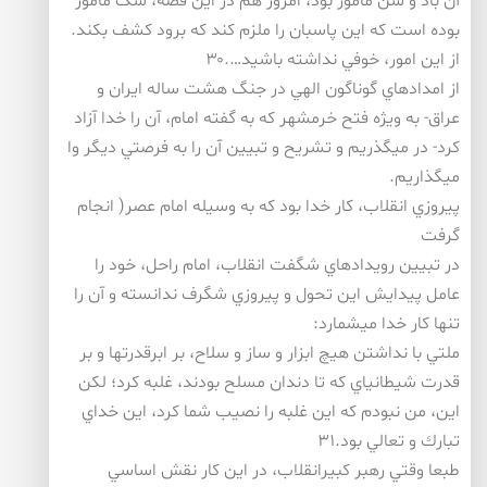
آن باد و شن مأمور بود، امروز هم در اين قصه، سگ مأمور
بوده است كه اين پاسبان را ملزم كند كه برود كشف بكند.
از اين امور، خوفي نداشته باشيد….۳۰
از امدادهاي گوناگون الهي در جنگ هشت ساله ايران و
عراق- به ويژه فتح خرمشهر كه به گفته امام، آن را خدا آزاد
كرد- در ميگذريم و تشريح و تبيين آن را به فرصتي ديگر وا
ميگذاريم.
پيروزي انقلاب، كار خدا بود كه به وسيله امام عصر( انجام
گرفت
در تبيين رويدادهاي شگفت انقلاب، امام راحل، خود را
عامل پيدايش اين تحول و پيروزي شگرف ندانسته و آن را
تنها كار خدا ميشمارد:
ملتي با نداشتن هيچ ابزار و ساز و سلاح، بر ابرقدرتها و بر
قدرت شيطانياي كه تا دندان مسلح بودند، غلبه كرد؛ لكن
اين، من نبودم كه اين غلبه را نصيب شما كرد، اين خداي
تبارك و تعالي بود.۳۱
طبعا وقتي رهبر كبيرانقلاب، در اين كار نقش اساسي