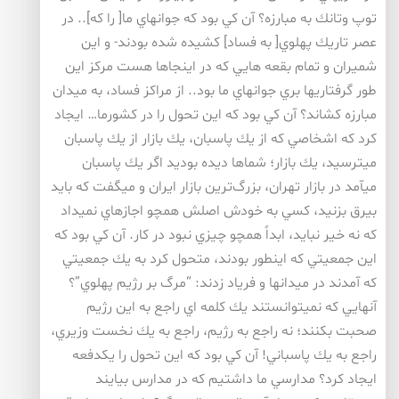
توپ وتانك به مبارزه؟ آن كي بود كه جوانهاي ما[ را كه].. در
عصر تاريك پهلوي[ به فساد] كشيده شده بودند- و اين
شميران و تمام بقعه هايي كه در اينجاها هست مركز اين
طور گرفتاريها بري جوانهاي ما بود.. از مراكز فساد، به ميدان
مبارزه كشاند؟ آن كي بود كه اين تحول را در كشورما… ايجاد
كرد كه اشخاصي كه از يك پاسبان، يك بازار از يك پاسبان
ميترسيد، يك بازار؛ شماها ديده بوديد اگر يك پاسبان
ميآمد در بازار تهران، بزرگ‌ترين بازار ايران و ميگفت كه بايد
بيرق بزنيد، كسي به خودش اصلش همچو اجازهاي نميداد
كه نه خير نبايد، ابداً همچو چيزي نبود در كار. آن كي بود كه
اين جمعيتي كه اينطور بودند، متحول كرد به يك جمعيتي
كه آمدند در ميدانها و فرياد زدند: “مرگ بر رژيم پهلوي”؟
آنهايي كه نميتوانستند يك كلمه اي راجع به اين رژيم
صحبت بكنند؛ نه راجع به رژيم، راجع به يك نخست وزيري،
راجع به يك پاسباني! آن كي بود كه اين تحول را يكدفعه
ايجاد كرد؟ مدارسي ما داشتيم كه در مدارس بيايند