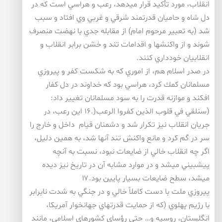
انقلاب، مورد تأكيد قرار ميدهد، رعب و هراسي است كه در
دل شاه و حاميان قدرتمند شرقي و غربي وي افتاد و سبب
شد (به تعبير مرحوم امام) از مقابله جدي با نهضت منصرف
شوند و از واكنشها و اقدامات تند و خشن برابر انقلاب و
انقلابيان خودداري كنند.
در صدر اسلام هم، از اموري كه به شكست كفر و پيروزي
مسلمانان كمك كرد، هراسي بود كه خداوند در دل كفار
افكند و موازنه قدرت را به سود مسلمانان تغيير داد:
(سنلقي في قلوب الذين كفروا الرعب(.۱۶ اين رعب، در
جريان انقلاب نيز تكرار شد و دشمنان قيام داخل و خارج را
سر در گم كرد و مانع واكنش تند آنها شد، به همين دليل،
اگر چه انقلاب خالي از ضايعات نبود، نسبت به آنچه
پيشبيني ميشد و در موارد مشابه آن در تاريخ نيز ديده
ميشد، سطح ضايعات بسيار پايين بود.۱۷
پيروزي ملت با دست كاملاً خالي و در جنگي به شدت نابرابر
با رژيم پهلوي (كه از حمايت قدرتهاي جهانخوار آمريكا،
انگلستان، روسيه و… حتي رؤساي كشورهاي اسلامي، مانند