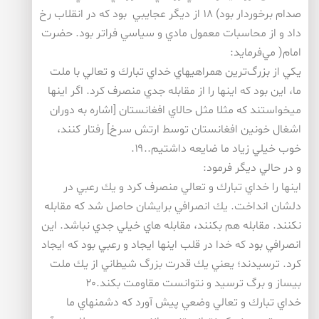
صدام برخوردار بود) ۱۸ از ديگر عجايبي بود كه در انقلاب رخ
داد و از محاسبات معمول مادي و سياسي فراتر بود. حضرت
امام( مي‌فرمايد:
يكي از بزرگ‌ترين همراهيهاي خداي تبارك و تعالي با ملت
ما، اين بود كه اينها را از مقابله جدي منصرف كرد. اگر اينها
ميخواستند كه مثلا مثل حالاي افغانستان [اشاره به دوران
اشغال خونين افغانستان توسط ارتش سرخ] رفتار كنند،
خوب خيلي زياد ما ضايعه داشتيم..۱۹.
و در حالي ديگر فرمود:
اينها را خداي تبارك و تعالي منصرف كرد و يك رعبي در
دلشان انداخت. يك انصرافي برايشان حاصل شد كه مقابله
نكنند. مقابله هم بكنند، مقابله هاي خيلي جدي نباشد. اين
انصرافي بود كه خدا در قلب اينها ايجاد و رعبي بود كه ايجاد
كرد. ترسيدند؛ يعني يك قدرت بزرگ شيطاني از يك ملت
بيساز و برگ ترسيد و نتوانست مقاومت بكند.۲۰
خداي تبارك و تعالي وضعي پيش آورد كه دشمنهاي ما