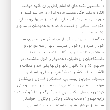
۱. نخستين نكته هاي كه امام راحل بر آن تأكيد ميكند،
اتفاق و يكپارچگي عجيب مردم ايران در سراسر كشور و
بروز حس تعاون در آنها براي مبارزه با رژيم پهلوي، تمناي
حكومت اسلامي، و خدمت خالصانه به هموطنان در سالهاي
۵۶ به بعد است.
به گفته امام، پيش از آن تاريخ، هر گروه و طبقهاي، ساز
خود را ميزد و راه خود را ميرفت. دلها از هم دور بود و
طبقات مختلف، از هم بيگانه، بلكه بدبين بودند؛
دانشگاهيان و روحانيان، ؛ همديگر را قبول نداشتند. در
سالهاي ۵۶ و ۵۷ ناگهان دلها و زبانها يكي شد و طبقات و
اقشار مختلف كشور- دانشگاهي و روحاني، باسواد و
بيسواد، شهري و روستايي، صنعتگر و كشاورز و پزشك و
مهندس، نظامي و غيرنظامي، زن و مرد، پير و جوان و حتي
كودكان خردسال- يكباره روي شعار “مرگ بر شاه” و “نابود باد
رژيم پهلوي” وحدت يافتند و يكدل و يكزبان، خواستار
سقوط رژيم شاهنشاهي و استقرار حكومت اسلامي