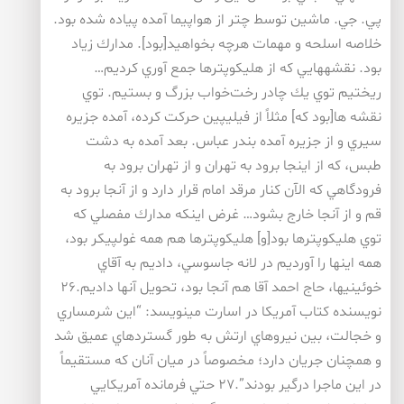
پي. جي. ماشين توسط چتر از هواپيما آمده پياده شده بود.
خلاصه اسلحه و مهمات هرچه بخواهيد[بود]. مدارك زياد
بود. نقشههايي كه از هليكوپترها جمع آوري كرديم…
ريختيم توي يك چادر رخت‌خواب بزرگ و بستيم. توي
نقشه ها[بود كه] مثلاً از فيليپين حركت كرده، آمده جزيره
سيري و از جزيره آمده بندر عباس. بعد آمده به دشت
طبس، كه از اينجا برود به تهران و از تهران برود به
فرودگاهي كه الآن كنار مرقد امام قرار دارد و از آنجا برود به
قم و از آنجا خارج بشود… غرض اينكه مدارك مفصلي كه
توي هليكوپترها بود[و] هليكوپترها هم همه غولپيكر بود،
همه اينها را آورديم در لانه جاسوسي، داديم به آقاي
خوئينيها، حاج احمد آقا هم آنجا بود، تحويل آنها داديم.۲۶
نويسنده كتاب آمريكا در اسارت مينويسد: “اين شرمساري
و خجالت، بين نيروهاي ارتش به طور گستردهاي عميق شد
و همچنان جريان دارد؛ مخصوصاً در ميان آنان كه مستقيماً
در اين ماجرا درگير بودند”.۲۷ حتي فرمانده آمريكايي