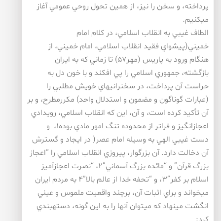
پرداخته، و سخن را نيز، از همين تحول روحي عمومي آغاز
ميكنيم.
الطاف غيبي به انقلاب اسلامي، در كلام امام
خميني(پيشواي فقيد انقلاب اسلامي، امام خميني، از
هنگام ورود به پاريس (مهر۵۷) تا زماني كه به ايران
بازگشته، جمهوري اسلامي را پي افكند و با خون دل به
حراست آن پرداخت، در سخنرانيهاي خويش مطلبي را
(عبارات گوناگون و مضمون و استدلال واحد) مكررمطرح، و بر
آن تأكيد كرده است، و آن، اين كه انقلاب اسلامي، رويدادي
اعجازانگيز و فراتر از محدوده تنگ امور مادي بوده۱، و
دست غيبي الهي به وسيله امام عصر( در ايجاد و گسترش
آن دخالت دارد. آن بزرگوار، پيروزي انقلاب اسلامي را “اعجاز
بزرگ قرآن” و “مائده بزرگ آسماني”۲، “نصرت اعجازآميز
اسلام بر كفر”۳، و “تحفه خدا از عالم بالا”۴ به مردم ايران
ميخواند و براي اثبات آن، برچند واقعيت ملموس و عيني
انگشت مينهاد كه ميتوان آنها را به اين گونه، دستهبندي
كرد: