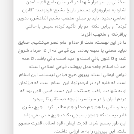
سخناني بر سر مزار شهدا در قبرستان بقيع قم – ضمن
اشاره به مبارزههاي مستمر تاريخ تشيع- فرمودند: “قانون
اساسي جديد، بايد بر مبناي مذهب تشيع اثناعشري تدوين
گردد” و براين نكته دو بار تأكيد كرده، سپس با حالتي
برافرخته و ملتهب افزود:
ما در اين نهضت، منت از خدا و امام عصر ميكشيم. حقايق
نبايد مخفي يا مبهم بماند. اين قيامي كه از ۱۵ خرداد شروع
شد، و تا كنون باقي است و اميد است باقي باشد، تا همه
اهداف اسلام جامه عمل بپوشد، قيامي اسلامي است،
قيامي ايماني است، پيروي هيچ قيامي نيست… اين اسلام
است كه غلبه كرد بر ابرقدرتها، اين اسلام است كه فرزندان
او به شهادت راغب هستند.. اين دست غيبي الهي بود كه
مردم ايران را در سرتاسر، از بچه دبستاني تا پيرمرد
بيمارستاني با هم هم صدا و هم مطلب كرد… هيچ بشري
قادر نيست كه همچو بسيجي بكند، هيچ ملتي نمي‌تواند
اين طور بسيج شود. قدرت ايمان، قوه اسلام، قدرت معنوي
ملت، اين پيروزي را به ما ارزاني داشت.