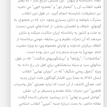
ابعاد”ناشناخته و پنهان” اين جنبش تاريخ ساز – كه رهبر
فقيد انقلاب، آن را “انفجار نور” و “معجزه الهي” مي ناميد-
نيز تحقيقات شايسته انجام گيرد. در طول اين انقلاب
سترگ، شواهد و دلايل بسياري وجود دارد كه در مجموع، به
گونهاي شفاف و اطمينان بخش، از امدادهاي غيبي نسبت
به ملت و كشور به پاخاسته ايران حكايت ميكند و نشان
ميدهد كه آن تحرّك عظيم و بي سابقه، موجي برخاسته از
الطاف بيكران خداوند و اولياي معصوم وي- به ويژه حضرت
امام مهدي( به مردم ستم زده اين ديار بوده است.
“مكاشفات”، “رؤياها” و “پيشگوييهاي شگفت” -كه در طول
سالهاي سرد و سياه ستم‌شاهي براي اهل دل رخ داده- به
ويژه “تحول روحي شگرف” كه در “دوران نهايي” انقلاب
(سال ۱۳۵۶ به بعد) بين اقشار گوناگون ملت ايران پديد
آمد، همگي كاشف از آن است كه نبايد همپاي “علل واسباب
ظاهري” اين تحرك- بلكه مقدم و مسيطر بر آن- نقش
“عوامل غيبي و نهاني” را در پيشبرد جنبش ناديده گرفت.
مقاله حاضر، به بحث دربارة جنبه “غيبي” انقلاب اسلامي