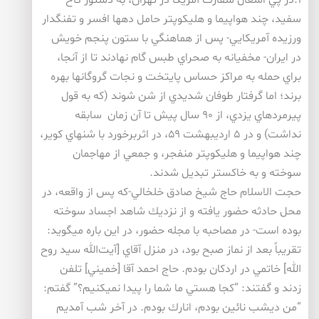
۱.در پي اشغال سفارت آمريكا در تهران، به دستور كاخ
سفيد، چند هواپيما و هليكوپتر حامل دهها افسر و تفنگدار
ورزيده آمريكايي- پس از هماهنگي با ستون پنجم خويش
در ايران- مخفيانه به صحراي طبس گام نهادند تا از آنجا،
براي حمله به مراكز حساس پايتخت و نجات گروگانها بهره
برند؛ اما گرفتار طوفان شديدي از شن شوند (كه به قول
پيرمردهاي يزدي، از ۹۰ سال پيش تا آن زمان سابقه
نداشت) و در ۵ ارديبهشت ۵۹، در اثربرخورد با شنهاي كوير،
چند هواپيما و هليكوپتر منفجر، و جمعي از مهاجمان
سوخته و به خاكستر تبديل شدند.
حجت الاسلام حاج شيخ صادق خلخالي-كه پس از واقعه، در
محل حادثه حضور يافته و از نزديك شاهد اجساد سوخته
بوده است- در مصاحبه با مجله حضور، در اين باره ميگويد:
تقريباً بعد از نماز صبح بود، در منزل آقاي [آيت‌الله سيد روح
الله] خاتمي در اردكان بودم. حاج احمد آقا [خميني] تلفن
زدند و گفتند: “كجا هستي ما شما را پيدا نميكنيم؟” گفتم:
“من ديشب نائين بودم، انارك بودم. در آخر شب آمديم