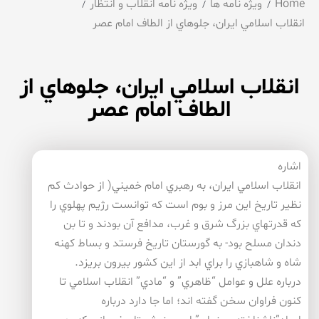
Home
ویژه نامه ها
ویژه نامه انقلاب و انتظار
انقلاب اسلامي ايران، جلوهاي از الطاف امام عصر
انقلاب اسلامي ايران، جلوهاي از
الطاف امام عصر
اشاره
انقلاب اسلامي ايران، به رهبري امام خميني( از حوادث كم
نظير تاريخ اين مرز و بوم است كه توانست رژيم پهلوي را
كه قدرتهاي بزرگ شرق و غرب، مدافع آن بودند و تا بن
دندان مسلح بود- به گورستان تاريخ فرستد و بساط كهنه
شاه و شاهبازي را براي ابد از اين كشور بيرون بريزد.
درباره علل و عوامل “ظاهري” و “مادي” انقلاب اسلامي تا
كنون فراوان سخن گفته اند؛ اما جا دارد درباره