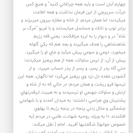
چهارم آبان است و بايد همه چراغاني كنيد” و هيچ كس
جرأت سرپيچي از اين فرمان نداشت و همه اطاعت
ميكردند؛ اما همان مردم، از خانه و مغازه بيرون ميريزند و
برابر توپ و تانك و مسلسل ميايستند و با غريو “مرگ بر
شاه” در و ديوار را به لرزه ميافكنند، يعني قله رژيم
شاهنشاهي را هدف ميگيرند و بعد هم كه يكي گلوله
ميخورد، دومي و سومي پيش ميآيد و جاي او را ميگيرد.
پيش از آن، از ترس ساواك، همه از هم پرهيز ميكردند؛
حتي گاه پدر از پسر، و پسر از پدر حساب ميبرد، و از
گشودن عقده دل نزد وي پرهيز مي‌كرد؛ اما ناگهان، همه اين
ترسها فرو ريخت و همان مردم- در حالي كه نه از شاه و
ارتش و ساواك جهنمي او ترسيدند و نه هيبت ابرقدرتهاي
پشتيبان وي هراسي داشتند- به ميدان آمدند و با شهامتي
چشمگير و مثال زدني پنجه در پنجه رژيم تا پهلوي
افكندند.۱۰ به ويژه، روحيه شهادت طلبي در مردم (به
خصوص جوانها) شگفتيها آفريد. امام ( نقل ميكند:
پس از انقلاب، دختر و پسري نزد من آمدند كه بينشان