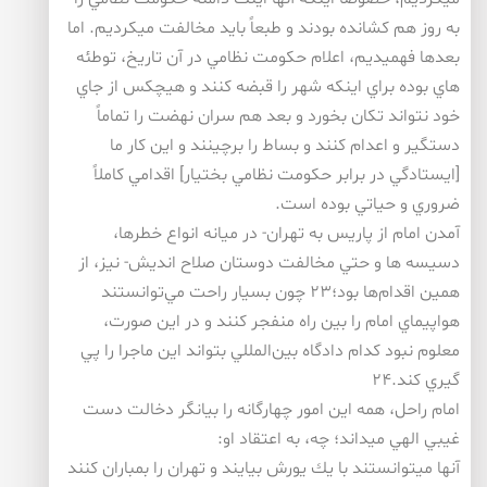
به روز هم كشانده بودند و طبعاً بايد مخالفت ميكرديم. اما
بعدها فهميديم، اعلام حكومت نظامي در آن تاريخ، توطئه
هاي بوده براي اينكه شهر را قبضه كنند و هيچكس از جاي
خود نتواند تكان بخورد و بعد هم سران نهضت را تماماً
دستگير و اعدام كنند و بساط را برچينند و اين كار ما
[ايستادگي در برابر حكومت نظامي بختيار] اقدامي كاملاً
ضروري و حياتي بوده است.
آمدن امام از پاريس به تهران- در ميانه انواع خطرها،
دسيسه ها و حتي مخالفت دوستان صلاح انديش- نيز، از
همين اقدام‌ها بود؛۲۳ چون بسيار راحت مي‌توانستند
هواپيماي امام را بين راه منفجر كنند و در اين صورت،
معلوم نبود كدام دادگاه بين‌المللي بتواند اين ماجرا را پي
گيري كند.۲۴
امام راحل، همه اين امور چهارگانه را بيانگر دخالت دست
غيبي الهي ميداند؛ چه، به اعتقاد او:
آنها ميتوانستند با يك يورش بيايند و تهران را بمباران كنند