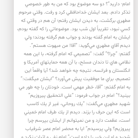
امام- داريد”؟ دو سه موضوع بود كه من به طور خصوصي
تذكر دادم. بعد ايشان خداحافظي كرد و رفت. وقتي مرحوم
مطهري برگشت، به ديدن ايشان رفتم؛ آن هم در وقتي كه
كسي نبود، تقريباً اول شب بود. موضوعاتي را كه گفته بودم،
ايشان به امام گفته بودند و جواب هم گرفته بودند؛ ولي
ديدم آقاي مطهري مي‌گويد: “آقا! من مبهوت هستم”.
گفتم: “چرا؟” گفت: “تصميمي كه امام گرفته، با اين همه
نظامي هاي تا دندان مسلح، با آن همه حمايتهاي آمريكا و
انگلستان و فرانسه، نتيجه چه خواهد شد؟ آيا واقعاً اين
تصميم، براي ما موفقيت پيش مي‌آورد؟ “ايشان ميگفت:”
به امام گفتم: “آقا، خطر مهمي است. خودتان را چه طور مي
بينيد؟” امام در جواب فرمود: “علي التحقيق پيروزيم”
شهيد مطهري مي‌گفت: “يك روحاني، غير از يك كاسب
است كه اين حرف را بزند. ديدم از يك طرف امام خميني
است، عظمت دارد و من نميتوانم از ايشان بپرسم چرا
پيروزيم؟ ولي پرسيدم” ايا به محضر امام عصر شرفياب
شديد و او اين خبر را داده است” امام نفي و اثبات نكرد و