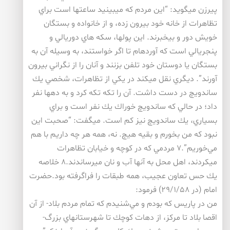
پيرزن ميگويد: “اين مردم كه ميبينيد ساعتها است براي
تظاهرات از خانه خود بيرون زده، و از خانواده و بستگان
خويش دور و بيخبرند. اين پولها، سكه هاي دوريالي و
پنجريالي است كه آوردهام تا اگر خواستند، به وسيله آن به
بستگان يا دوستان خود تلفن بزنند و آنان را از نگراني بيرون
آورند”. ديگري نقل ميكند در يكي از تظاهرات، شخصي يك
ساندويچ در دست داشت. آن را تكه تكه كرد و به دهها نفر
داد؛ در حالي كه ساندويچ خوراك يك نفر است و براي
بسياري، يك ساندويچ نيز كم است. ميگفت: “صحبت اين
نبود كه من بخورم و بقيه هيچ. نه، همه هر چه داريم با هم
مي‌خوريم”.۷ مردمي كه در كوچه و خيابان تظاهرات
ميكردند، اهل محل به آنها آب و نان ميرساندند.۸ خلاصه
يك حس تعاون عجيب، همه طبقات را فراگرفته بود.حضرت
امام (در ۲۹/۱/۵۸) فرمود:
من در پاريس كه بودم و مي‌شنيدم كه تمام مردم بلاد- از آن
اقصا بلاد تا مركز، از دهات كوچك تا شهرستانهاي بزرگ-