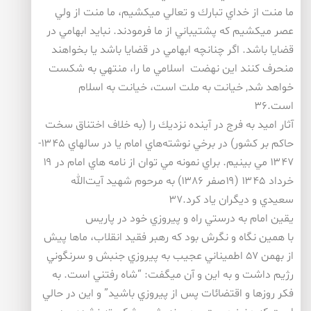
ما منت از خداي تبارك و تعالي ميكشيم، ما منت از ولي
عصر ميكشيم كه پشتيباني از ما فرمودند. نبايد ابهامي در
قضايا باشد. اگر چنانچه ابهامي در قضايا باشد يا بخواهند
منحرف كنند اين نهضت اسلامي ما را، منتهي به شكست
خواهد شد, خيانت به ملت است، خيانت به اسلام
است.۳۶
آثار اميد به فرج در آينده نزديك را (به خلاف اختناق سخت
حاكم بر كشور) در برخي نوشته‌هاي امام يا در سالهاي ۱۳۴۵-
۱۳۴۷ مي بينيم. براي نمونه مي توان از نامه هاي امام در ۱۹
خرداد ۱۳۴۵ (۱۹صفر ۱۳۸۶) به مرحوم شهيد آيت‌الله
سعيدي و ديگران ياد كرد.۳۷
يقين امام به درستي راه و پيروزي خود در پاريس
با همين نگاه و نگرش بود كه رهبر فقيد انقلاب، ماها پيش
از بهمن ۵۷ اطميناني عجيب به پيروزي جنبش و سرنگوني
رژيم داشت و به اين و آن ميگفت: “شاه رفتني است. به
فكر روزها و اقتضائات پس از پيروزي باشيد” و اين در حالي