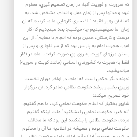
كه ضرورت و فوريت آنها، در زمان تصميم گيري، معلوم
نبود و مدتها پس از زمان عمل و اقدام، مشخص شد. به
گفتة آن رهبر فقيه: “يك سري كارهايي ما ميكرديم كه آن
زمان ما نميفهميديم چه ميكنيم: بعد ميديديم كه كار
درست و كارستان، همين بوده كه انجام دادهايم”. از اين
امور، هجرت امام به پاريس بود كه از سر ناچاري و پس از
بستن مرزهاي كويت به روي وي صورت گرفت. امام در آغاز
فقط به هجرت به كشورهاي اسلامي (مانند كويت و سوريه)
ميانديشيد.
نمونه ديگر حكمي است كه امام، در اواخر دوران نخست
وزيري بختيار برضد حكومت نظامي صادر كرد. آن بزرگوار
خود تصريح ميكند:
شاپور بختيار كه اعلام حكومت نظامي كرد، ما هم گفتيم:
“نه خير، حكومت نظامي را بشكنيد” علت اينكه گفتيم
مردم، حكومت نظامي را بشكنند اين بود كه ما مخالف
حكومت نظامي بوده و هميشه در اعلاميه ها آن را محكوم
ميكرديم، خصوصاً اينكه آنها اينك دامنه حكومت نظامي را