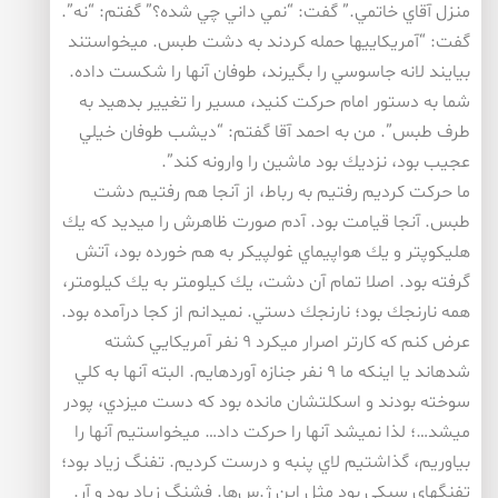
منزل آقاي خاتمي.” گفت: “نمي داني چي شده؟” گفتم: “نه”.
گفت: “آمريكاييها حمله كردند به دشت طبس. ميخواستند
بيايند لانه جاسوسي را بگيرند، طوفان آنها را شكست داده.
شما به دستور امام حركت كنيد، مسير را تغيير بدهيد به
طرف طبس”. من به احمد آقا گفتم: “ديشب طوفان خيلي
عجيب بود، نزديك بود ماشين را وارونه كند”.
ما حركت كرديم رفتيم به رباط، از آنجا هم رفتيم دشت
طبس. آنجا قيامت بود. آدم صورت ظاهرش را ميديد كه يك
هليكوپتر و يك هواپيماي غولپيكر به هم خورده بود، آتش
گرفته بود. اصلا تمام آن دشت، يك كيلومتر به يك كيلومتر،
همه نارنجك بود؛ نارنجك دستي. نميدانم از كجا درآمده بود.
عرض كنم كه كارتر اصرار ميكرد ۹ نفر آمريكايي كشته
شدهاند يا اينكه ما ۹ نفر جنازه آوردهايم. البته آنها به كلي
سوخته بودند و اسكلتشان مانده بود كه دست ميزدي، پودر
ميشد…؛ لذا نميشد آنها را حركت داد… ميخواستيم آنها را
بياوريم، گذاشتيم لاي پنبه و درست كرديم. تفنگ زياد بود؛
تفنگهاي سبكي بود مثل اين ژ.س‌ها. فشنگ زياد بود و آر.