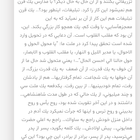
تزريقاتي بكنند و از آن حال به حال ديگر؟ با مدارس يك قرن
هم نميشود اين كار را كرد. تبليغات، اينطور بود؟.. يك قرن
تبليغات هم اين كار از آن بر نميآيد كه به اين
معجزهآسايي، با وقت كم، يك همچو كار بزرگي بكند. اين،
آن بود كه مقلب القلوب است. آن دعايي كه در تحويل وارد
شده است تحقق پيدا كرد در ملت ما: “يا محول الحول و
الاحوال، يا مدبر الليل و النهار، يا مقلب القلوب و الابصار،
حول حالنا الي احسن الحال”…؛ يعني متحول شد حال ما از
آن خوف به يك قدرت، از آن ضعف به يك قدرت بزرگ، از
آن خوفها به يك شجاعت. تمام گرفتاريها… هم از يادشان
رفت، تمام خودبينيها.. از بين رفت. يكدفعه يك ملت سي
و چند ميليوني، از يك حالي كه در طول مدت شاهنشاهي…
داشتند و در اين آخر تقويت شده بود، روح يأس و روح
بدبيني و روح ترس و اينها كه جرأت نميكرد يك آدم در
داخل منزل خودش راجع به ساواك… راجع به اعلي حضرت
همايوني… پيش اولادش… يك كلمه بگويد، پسر از پدر
مي‌ترسيد، پدر از پسر، برادر از برادر، اين چي بود؟ اين كي