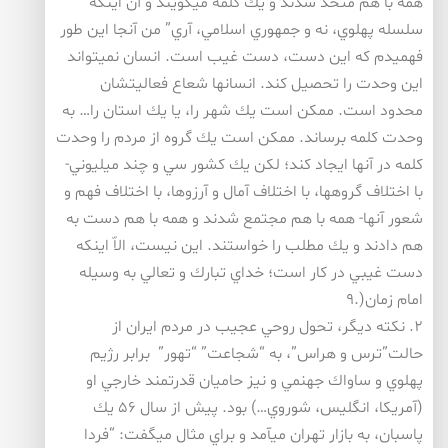
همه با هم متحد شدند و يك كلمه ميگويند و آن اينكه”
سلسله پهلوي، نه و جمهوري اسلامي، آري” من آنجا اين طور
فهميدم كه اين دست، دست غيب است. انسان نميتواند
اين وحدت را تحصيل كند. انسانها شعاع فعاليتشان
محدود است. ممكن است يك شهر را، يا يك استان را… به
وحدت كلمه برساند. ممكن است يك گروه از مردم را وحدت
كلمه در آنها ايجاد كند؛ لكن يك كشور سي و چند ميليوني-
با اختلاف گروهها، با اختلاف آمال و آرزوها، با اختلاف فهم و
شعور آنها- همه با هم مجتمع شدند و همه با هم دست به
هم دادند و يك مطلب را خواستند. اين نيست، الاّ اينكه
دست غيبي در كار است؛ خداي تبارك و تعالي به وسيله
امام زمان(.۹
۲. نكته ديگر، تحول روحي عجيب در مردم ايران از
حالت”ترس و هراس”، به “شجاعت” “تهور” برابر رژيم
پهلوي و ساواك جهنمي و نيز حاميان قدرتمند خارجي او
(آمريكا، انگليس، شوروي…) بود. پيش از سال ۵۶ يك
پاسبان، به بازار تهران ميآمد و براي مثال ميگفت: “فردا