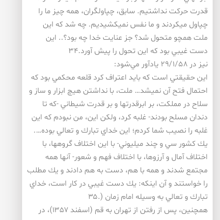
قدرت حركت نداشتيم. سابق، چپاولگران، همه چيز ما را
چپاول ميكردند و ما نفس نميكشيديم. چه شد كه اين
ملت همچو متحول شد؟ جز عنايت خدا چه بود؟.. اين
دست غيبي بود كه اين تحول را پيش آورد.۳۴
نيز در ۲۹/۱/۵۸ يادآور مي‌شود:
اين حقيقتي است كه بايد اعتراف كرد قلعه محكمي بود كه
احتمال فتح آن نميشد… ملت، با نداشتن هيچ ابزار و ساز و
سلاح در مملكت، بر ابرقدرتها و بر قدرت شيطاني -كه تا
دندان مسلح بودند- غلبه كرد، ولكن اين، من نبودم كه اين
غلبه را نصيب شما كردم؛ اين خداي تبارك و تعالي بوده….
يك كشور سي و چند ميليوني- با اين اختلاف گروهها، با
اختلاف آمال و آرزوها، با اختلاف فهم و شعور- آنها همه
مجتمع شدند و همه با هم، دست به هم دادند و يك مطلب
را خواستند و آن اينكه: يك دست غيبي در كار است، خداي
تبارك و تعالي به وسيله امام زمان (.۳۵
همچنين، پس از رفتن از تهران به قم (اسفند ۱۳۵۷)، در