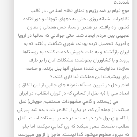
شدند.۵
موج قيام بر ضد رژيم و تمناي نظام اسلامي، در قالب
تظاهرات شبانه روزي، حتي به دههاي كوچك و دورافتاده
كشور، راه يافت. در همين راستا، حس همدلي و تعاون
عجيبي بين مردم ايجاد شد. حتي جواناني كه سالها در اروپا
و آمريكا تحصيل كرده بودند، شوري شگفت يافتند كه به
ايران بازگشته و به ملت خويش خدمت كنند؛ به روستاها
بروند و با كشاورزان بجوشند؛ مشكلات آنان را بر طرف
سازند؛ مداوايشان كنند؛ همپاي آنها بيل بزنند، و خلاصه
براي پيشرفت اين مملكت فداكاري كنند.۶
امام راحل در تبيين مسأله، نمونه هاي جالبي از اين اتفاق و
اتحاد ملي را (به نقل از كساني كه در كوران انقلاب، در ايران
مي زيستند و گاهي مشهودات مستقيم خويش) نقل
ميكند. از جمله آن كه، در يكي از تظاهرات، ديده شد پيرزني
با كاسهاي پول خرد در دست، در مسير ايستاده است. ناقل
مطلب، نخست تصور ميكند كه وي گدايي ميكند؛ اما جلو
كه ميرود معلوم ميشود گدا نيست. ماجرا را از وي ميپرسد،