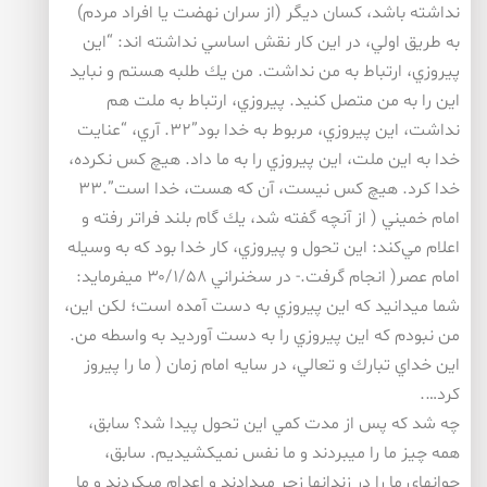
نداشته باشد، كسان ديگر (از سران نهضت يا افراد مردم)
به طريق اولي، در اين كار نقش اساسي نداشته اند: “اين
پيروزي، ارتباط به من نداشت. من يك طلبه هستم و نبايد
اين را به من متصل كنيد. پيروزي، ارتباط به ملت هم
نداشت، اين پيروزي، مربوط به خدا بود”۳۲. آري، “عنايت
خدا به اين ملت، اين پيروزي را به ما داد. هيچ كس نكرده،
خدا كرد. هيچ كس نيست، آن كه هست، خدا است”.۳۳
امام خميني ( از آنچه گفته شد، يك گام بلند فراتر رفته و
اعلام مي‌كند: اين تحول و پيروزي، كار خدا بود كه به وسيله
امام عصر( انجام گرفت.- در سخنراني ۳۰/۱/۵۸ ميفرمايد:
شما ميدانيد كه اين پيروزي به دست آمده است؛ لكن اين،
من نبودم كه اين پيروزي را به دست آورديد به واسطه من.
اين خداي تبارك و تعالي، در سايه امام زمان ( ما را پيروز
كرد….
چه شد كه پس از مدت كمي اين تحول پيدا شد؟ سابق،
همه چيز ما را ميبردند و ما نفس نميكشيديم. سابق،
جوانهاي ما را در زندانها زجر ميدادند و اعدام ميكردند و ما