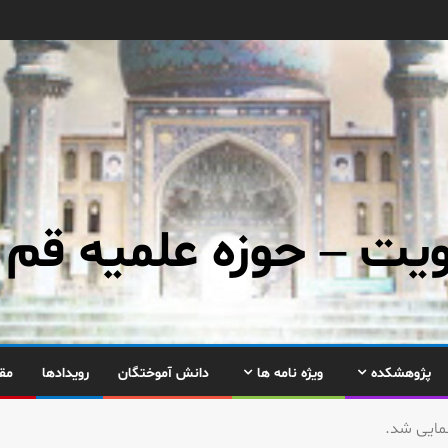
ت – حوزه علمیه قم
پژوهشکده
ویژه نامه ها
دانش آموختگان
رویدادها
مق
مایی شد.