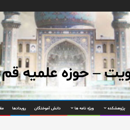
ت – حوزه علمیه قم
پژوهشکده
ویژه نامه ها
دانش آموختگان
رویدادها
مق