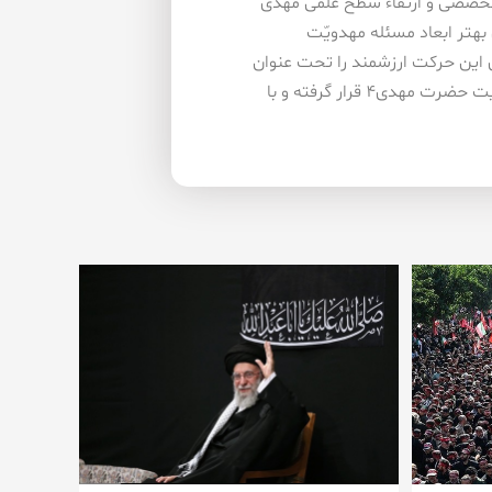
تخصصی و ارتقاء سطح علمی مهدی
بهتر ابعاد مسئله مهدویّت
ی این حرکت ارزشمند را تحت عنوان
«آفتاب مهر۲» منتشر نماید. امید است این تلاش ناچیز مورد عنایت حضرت مهدی۴ قرار گرفته و با