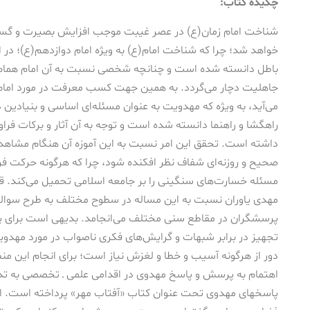
چکیده کتاب:
شناخت امام زمان(ع) در عصر غیبت موجب افزایش بصیرت و گست
خواهد شد؛ چرا که شناخت امام(ع) به ویژه امام دوازدهم(ع)؛ در ا
باطل دانسته شده است و چنانچه شخصی نسبت به آن امام همام 
جاهلیت دچار می‌گردد. به همین جهت کسب معرفت در مورد امام 
می‌آید، به ویژه‌ که مهدویت به عنوان مسئله‌ای اساسی و بنیادین 
راهگشا و راهنما دانسته‌ شده است و توجه به آن آثار و برکات فراوا
داشته است. تحقق این امر نسبت به این آموزه آن هنگام مشاهده 
صحیح و روزنه‌ای شفاف نظر افکنده شود، چرا که هرگونه حرکت فر
مسئله خسارت‌های سنگینی را بر جامعه اسلامی تحمیل می‌کند. قط
مهدی یاوران نسبت به این مساله در سطوح مختلف به طرح سوال
پرسشگران در مقاطع سنی مختلف می‌انجامد. بدیهی است برای پ
تجهیز در برابر شبهات و گرایش‌های فکری ناصواب در مورد مهدوی
دور از هرگونه آسیب‌ و خطا و لغزش نیاز است؛ برای انجام این 
اهتمام به پرسش و پاسخ‌ مهدوی در اقدامی علمی ـ‌ تخصصی به ت
پاسخهای مهدوی تحت عنوان کتاب «آفتاب مهر» پرداخته است. است