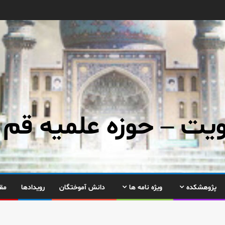
ت – حوزه علمیه قم
پژوهشکده
ویژه نامه ها
دانش آموختگان
رویدادها
مق