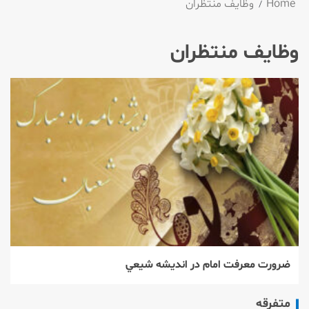
Home
وظایف منتظران
وظایف منتظران
ضرورت معرفت امام در انديشه شيعي
متفرقه