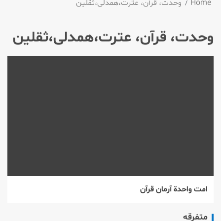
Home
وحدت، قرآن، عترت،همدلی،ثقلین
وحدت، قرآن، عترت،همدلی،ثقلین
امت واحدة آرمان قرآن
متفرقه