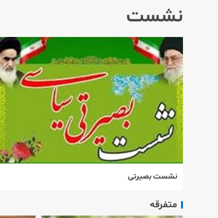
نشست
نشست بصیرتی
متفرقه