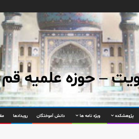
ت – حوزه علمیه قم
پژوهشکده
ویژه نامه ها
دانش آموختگان
رویدادها
مق