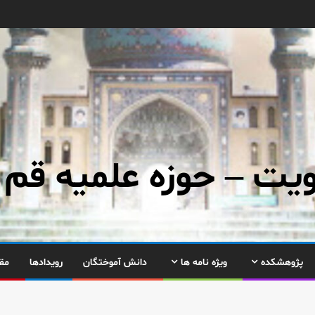
ت – حوزه علمیه قم
پژوهشکده
ویژه نامه ها
دانش آموختگان
رویدادها
مق