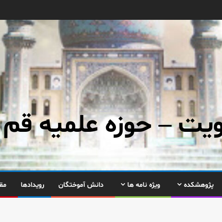
ت – حوزه علمیه قم
پژوهشکده
ویژه نامه ها
دانش آموختگان
رویدادها
مق