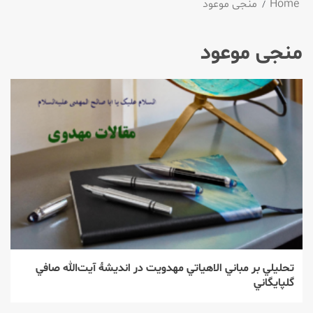
Home
منجی موعود
منجی موعود
تحليلي بر مباني الاهياتي مهدويت در انديشۀ آيت‌الله صافي
گلپايگاني