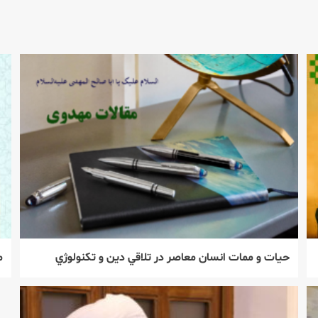
حيات و ممات انسان معاصر در تلاقي دين و تكنولوژي
م