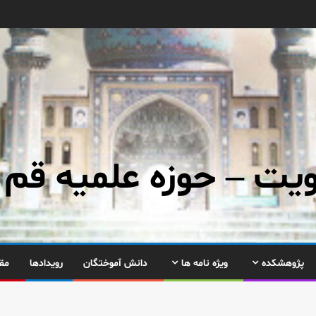
ت – حوزه علمیه قم
پژوهشکده
ویژه نامه ها
دانش آموختگان
رویدادها
مق