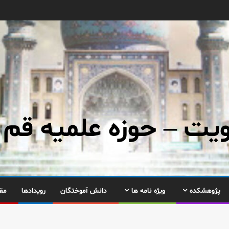
ت – حوزه علمیه قم
پژوهشکده
ویژه نامه ها
دانش آموختگان
رویدادها
مق