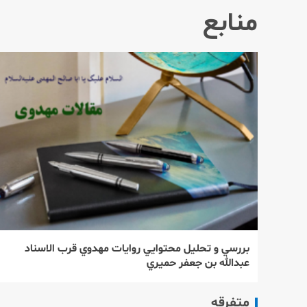
منابع
بررسي و تحليل محتوايي روايات مهدوي قرب الاسناد
عبدالله بن جعفر حميري
متفرقه