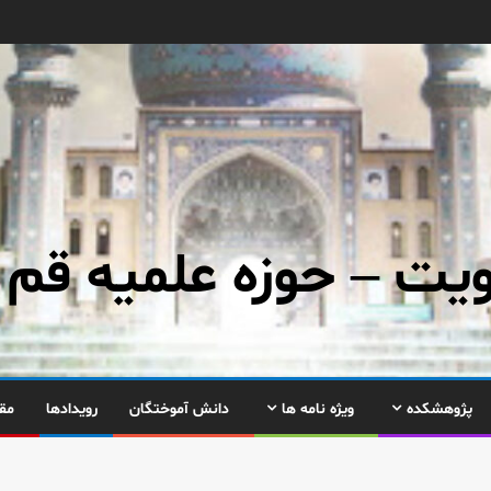
ت – حوزه علمیه قم
پژوهشکده
ویژه نامه ها
دانش آموختگان
رویدادها
مق