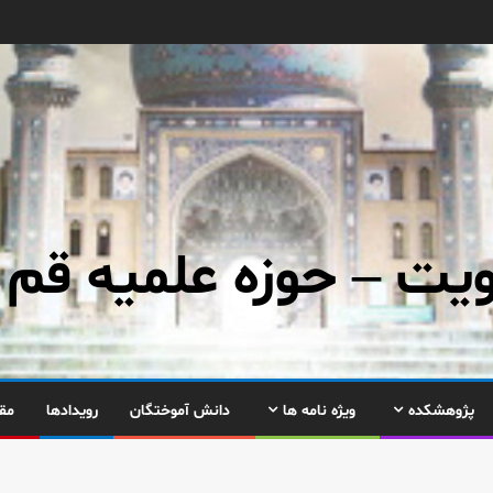
ت – حوزه علمیه قم
پژوهشکده
ویژه نامه ها
دانش آموختگان
رویدادها
مق