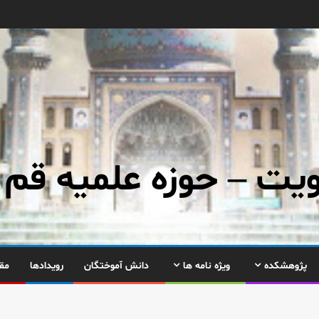
ت – حوزه علمیه قم
پژوهشکده
ویژه نامه ها
دانش آموختگان
رویدادها
مق