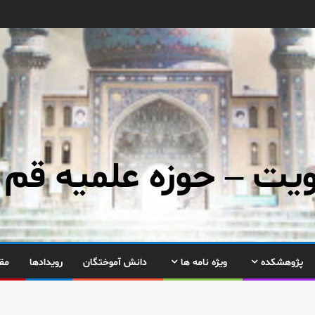
ت – حوزه علمیه قم
پژوهشکده
ویژه نامه ها
دانش آموختگان
رویدادها
مق