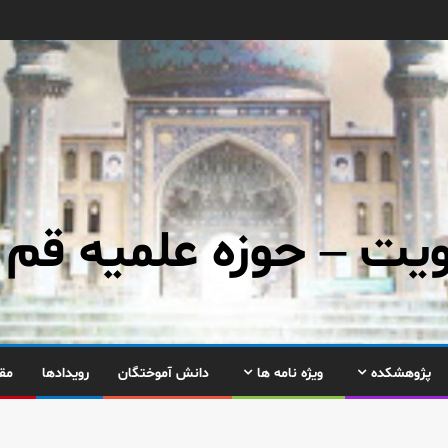
ت – حوزه علمیه قم
پژوهشکده
ویژه نامه ها
دانش آموختگان
رویدادها
مق