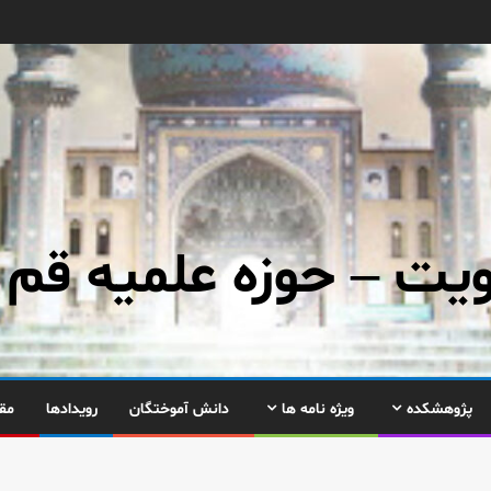
ت – حوزه علمیه قم
پژوهشکده
ویژه نامه ها
دانش آموختگان
رویدادها
مق