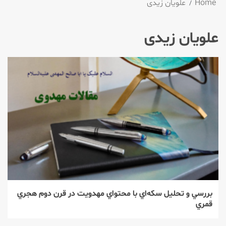
Home
علویان زیدی
علویان زیدی
بررسي و تحليل سكه‌اي با محتواي مهدويت در قرن دوم هجري
قمري