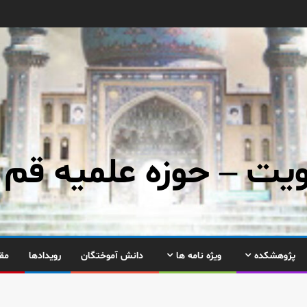
ت – حوزه علمیه قم
پژوهشکده
ویژه نامه ها
دانش آموختگان
رویدادها
مق