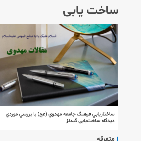
ساخت یابی
ساختاريابي فرهنگ جامعه مهدوي (عج) با بررسي موردي
ديدگاه ساخت‌يابي گيدنز
متفرقه