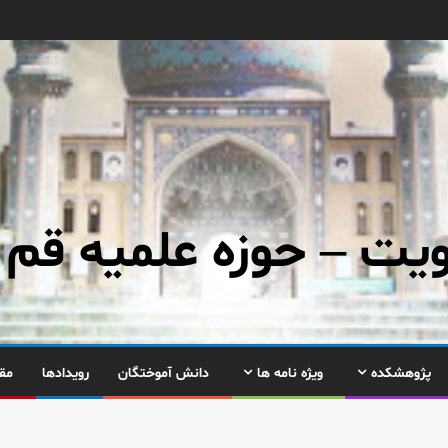
ت – حوزه علمیه قم
پژوهشکده
ویژه نامه ها
دانش آموختگان
رویدادها
مق