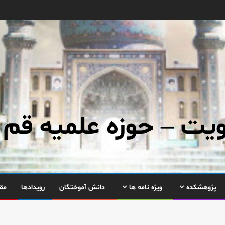
ت – حوزه علمیه قم
پژوهشکده
ویژه نامه ها
دانش آموختگان
رویدادها
مق