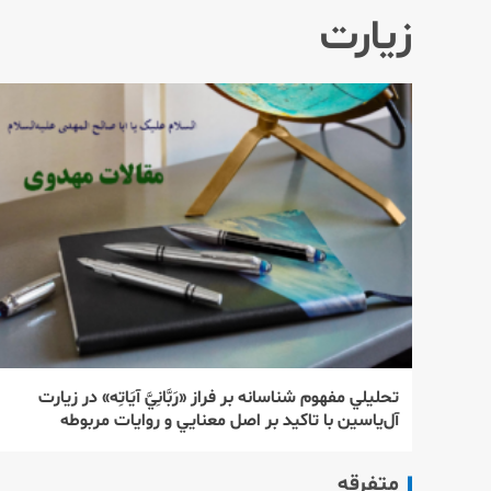
زیارت
تحليلي مفهوم شناسانه بر فراز «رَبَّانِيَّ آيَاتِه» در زيارت
آل‌ياسين با تاكيد بر اصل معنايي و روايات مربوطه
متفرقه