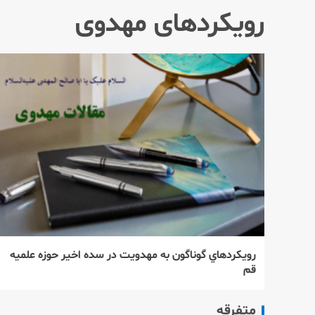
رویکردهای مهدوی
رويكردهاي گوناگون به مهدويت در سده اخير حوزه علميه
قم
متفرقه