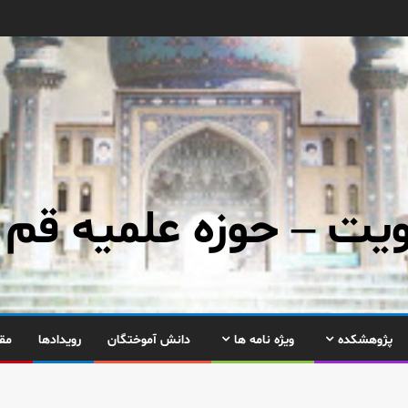
ت – حوزه علمیه قم
پژوهشکده
ویژه نامه ها
دانش آموختگان
رویدادها
مق