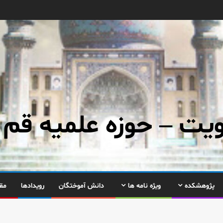
ت – حوزه علمیه قم
پژوهشکده
ویژه نامه ها
دانش آموختگان
رویدادها
مق