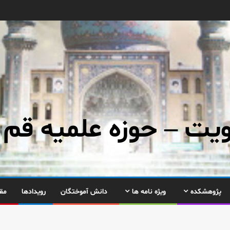
ت – حوزه علمیه قم
پژوهشکده
ویژه نامه ها
دانش آموختگان
رویدادها
مق