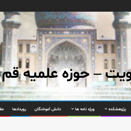
ت – حوزه علمیه قم
پژوهشکده
ویژه نامه ها
دانش آموختگان
رویدادها
مق