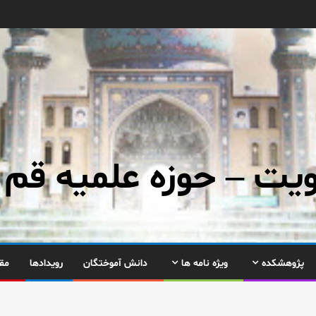
ت – حوزه علمیه قم
پژوهشکده
ویژه نامه ها
دانش آموختگان
رویدادها
مق