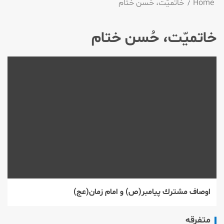
Home
خاتمیّت، حُسن ختام
خاتمیّت، حُسن ختام
اوصاف مشترك پیامبر(ص) و امام زمان(عج)
متفرقه