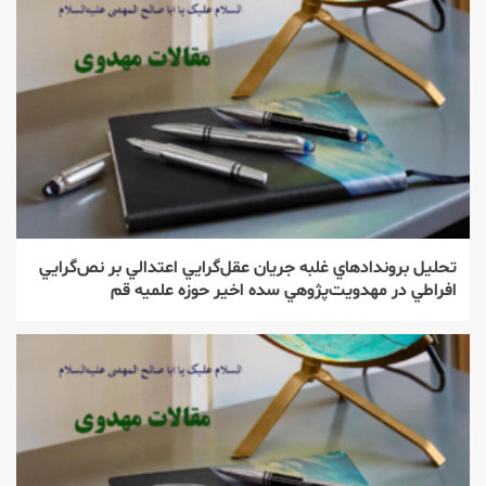
تحليل بروندادهاي غلبه جريان عقل‌‌گرايي اعتدالي بر نص‌‌گرايي
افراطي در مهدويت‌‌پژوهي سده اخير حوزه علميه قم