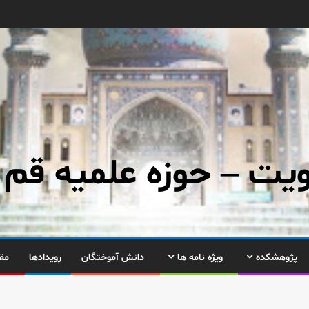
ت – حوزه علمیه قم
پژوهشکده
ویژه نامه ها
دانش آموختگان
رویدادها
مق