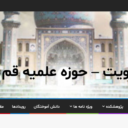
ت – حوزه علمیه قم
پژوهشکده
ویژه نامه ها
دانش آموختگان
رویدادها
مق