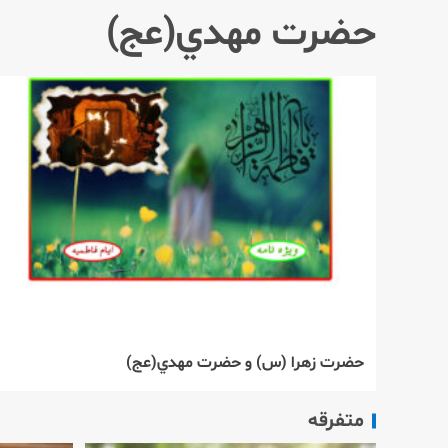
حضرت مهدي(عج)
حضرت زهرا (س) و حضرت مهدي(عج)
متفرقه