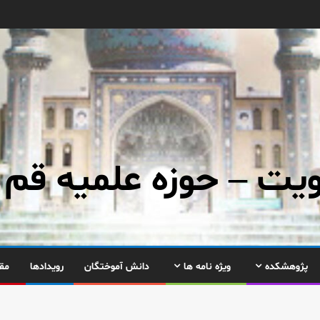
ت – حوزه علمیه قم
پژوهشکده
ویژه نامه ها
دانش آموختگان
رویدادها
مق