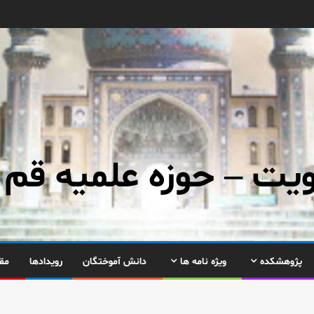
ت – حوزه علمیه قم
پژوهشکده
ویژه نامه ها
دانش آموختگان
رویدادها
مق