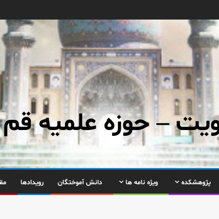
ت – حوزه علمیه قم
پژوهشکده
ویژه نامه ها
دانش آموختگان
رویدادها
مق