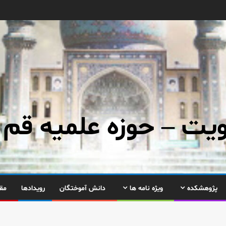
ت – حوزه علمیه قم
پژوهشکده
ویژه نامه ها
دانش آموختگان
رویدادها
مق