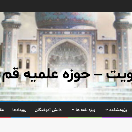
ت – حوزه علمیه قم
پژوهشکده
ویژه نامه ها
دانش آموختگان
رویدادها
مق