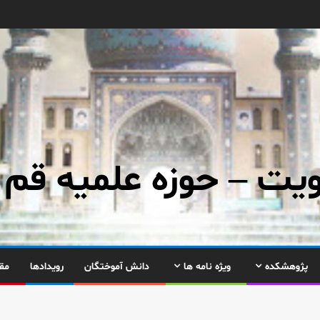
ت – حوزه علمیه قم
پژوهشکده
ویژه نامه ها
دانش آموختگان
رویدادها
مق